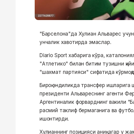
"Барселона"да Хулиан Альварес учу
унчалик хавотирда эмаслар.
Diario Sport хабарига кўра, каталон
"Атлетико" билан битим тузишни қий
"шахмат партияси" сифатида кўрмоқд
Бироқ эндиликда трансфер ишларига 
президенти Альвареснинг агенти Фер
Аргентиналик форварднинг вакили "Б
расмий таклиф бермаганига ва футбол
ишонтирди.
Хулианнинг позицияси аниқ: агар у ж