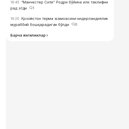
“Манчестер Сити” Родри бўйича илк таклифни
19:45
рад этди
1
Қозоғистон терма жамоасини нидерландиялик
19:20
мураббий бошқарадиган бўлди
0
Барча янгиликлар ›