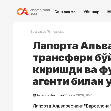
Бош саҳифа
Ўйинлар
М
/
Бош саҳифа
Янгиликлар
Лапорта Альв
трансфери бў
киришди ва ф
агенти билан
Aslanov Jasurbek
10 июн 2026, 05:45
Лапорта Альвареснинг "Барселона"