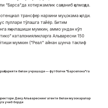
и "Барса"да хотиржамлик сақланиб қолмоқда.
отенциал трансфер нархини муҳокама қилди.
ус пуллари тўлашга тайёр. Битим
онга яқинлашиши мумкин, аммо ундан кўп
тико" каталонияликларга Альваресни 150
йтиши мумкин ("Реал" айнан шунча таклиф
 раҳбарияти билан учрашади — футболчи "Барселона"га
иректори Деку Альвареснинг агенти билан музокаралар
га учиб борди