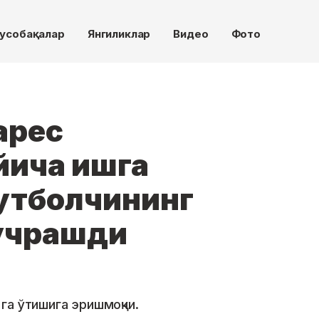
усобақалар
Янгиликлар
Видео
Фото
арес
йича ишга
утболчининг
 учрашди
га ўтишига эришмоқчи.