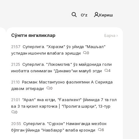
O'z
Кириш
Сўнгги янгиликлар
Барча ›
Суперлига. "Хоразм" ўз уйида "Машъал"
21:57
устидан ишончли ғалабага эришди
0
Суперлига. "Локомотив" ўз майдонида голи
21:25
инобатга олинмаган "Динамо"ни мағлуб этди
4
Расман: Мастантуоно фаолиятини А Серияда
21:10
давом эттиради
0
"Арал" яна ютди, "Ғазалкент" ўйинида 7 та гол
21:01
ва 3 та қизил карточка | "Пролига шарҳи", 13-тур
0
Суперлига. "Сурхон" Наманганда мезбон
20:55
бўлган ўйинда "Навбаҳор" ғалаба қозонди
6