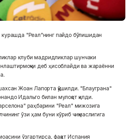
н курашда "Реал"нинг пайдо бўлишидан
ияликлар клуби мадридликлар шунчаки
инлаштирмоқчи деб ҳисоблайди ва жараённи
а.
шахсан Жоан Лапорта қўшилди. "Блауграна"
нандо Идальго билан мулоқот қилди.
арселона" раҳбарини "Реал" мижозига
чининг ўзи ҳам буни кўриб чиқмаслигига
амоасини ўзгартирса, фақат Испания