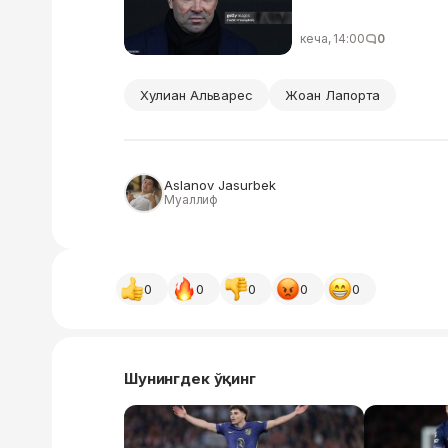
кеча, 14:00
0
Хулиан Альварес
Жоан Лапорта
Aslanov Jasurbek
Муаллиф
0
0
0
0
0
Шунингдек ўқинг