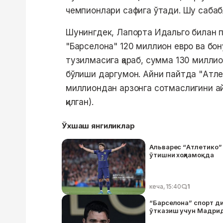
чемпионлари сафига ўтади. Шу сабабл
Шунингдек, Лапорта Идальго билан п
"Барселона" 120 миллион евро ва бон
тузилмасига қараб, сумма 130 милли
бўлиши даргумон. Айни пайтда "Атле
миллиондан арзонга сотмаслигини а
қилган).
Ўхшаш янгиликлар
Альварес “Атлетико”
ўтишни хоҳламоқда
кеча, 15:40
1
“Барселона” спорт д
ўтказиш учун Мадрид