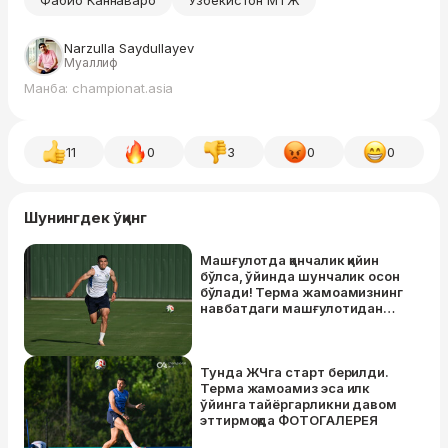
Фабио Каннаваро
Ўзбекистон МТЖ
Narzulla Saydullayev
Муаллиф
Манба: championat.asia
11
0
3
0
0
Шунингдек ўқинг
Машғулотда қанчалик қийин
бўлса, ўйинда шунчалик осон
бўлади! Терма жамоамизнинг
навбатдаги машғулотидан
ГАЛEРEЯ
Тунда ЖЧга старт берилди.
Терма жамоамиз эса илк
ўйинга тайёргарликни давом
эттирмоқда ФОТОГАЛEРEЯ