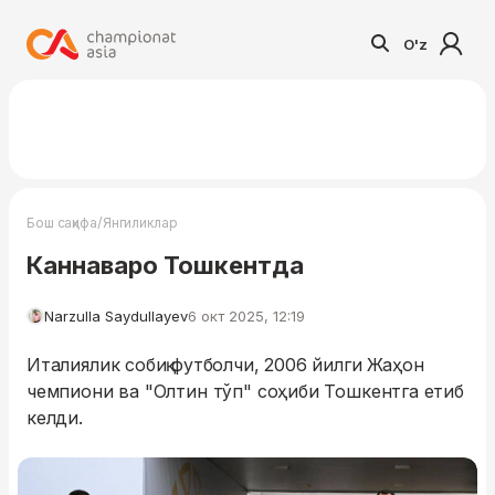
O'z
/
Бош саҳифа
Янгиликлар
Каннаваро Тошкентда
Narzulla Saydullayev
6 окт 2025, 12:19
Италиялик собиқ футболчи, 2006 йилги Жаҳон
чемпиони ва "Олтин тўп" соҳиби Тошкентга етиб
келди.