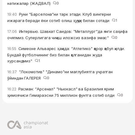
натижалар (ЖАДВАЛ)
0
Руни "Барселона"ни тарк этади. Клуб вингерни
19:40
ижарага беради ёки сотиб олиш ҳуқуқи билан сотади
1
Интервью. Шавкат Саидов: "Металлург"да янги саҳифа
17:06
очяпмиз. Суперлигага чиқиш иложсиз вазифа эмас"
0
Симеоне Альварес ҳақида: "Атлетико" қарор қабул қилди.
16:55
Бундай футболчининг биз билан қолганидан жуда
хурсандмиз"
1
"Локомотив" "Динамо"ни мағлубиятга учратган
16:37
ўйиндан ГАЛЕРЕЯ
0
Расман: “Арсенал" "Ньюкасл" ва Бразилия ярим
16:22
ҳимоячиси Гимараэсни 75 миллион фунтга сотиб олди
0