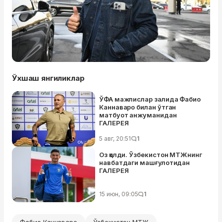
Ўхшаш янгиликлар
ЎФА мажлислар залида Фабио
Каннаваро билан ўтган
матбуот анжуманидан
ГАЛЕРЕЯ
5 авг, 20:51
1
Оз қолди. Ўзбекистон МТЖнинг
навбатдаги машғулотидан
ГАЛЕРЕЯ
15 июн, 09:05
1