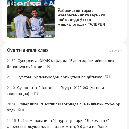
Ўзбекистон терма
жамоасининг кўтаринки
кайфиятда ўтган
машғулотидан ГАЛЕРЕЯ
Сўнгги янгиликлар
Барча ›
Суперлига. ОКМК сафарда "Бунёдкор"ни қийинчилик
21:35
билан мағлуб этди
6
Рустам Турдимуродов собиқ клубига қайтмоқда
1
21:20
Суперлига. "Насаф" — "Қўқон-1912" 0:0 (матнли
21:10
трансляция)
12
Суперлига. "Нефтчи" Фарғонада "Қизилқум"ни тор-мор
20:50
этди
11
U21 чемпионатида 16-тур якунлари: "Локомотив"
19:46
сериясини якунлади, пешқадам мағлуб бўлди ва бошқа