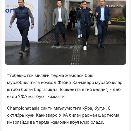
"Ўзбекистон миллий терма жамоаси бош
мураббийлигига номзод Фабио Каннаваро мураббийлар
штаби билан биргаликда Тошкентга етиб келди", - деб
ёзди ЎФА матбуот хизмати.
Championat.asia сайти маълумотига кўра, бугун, 6
октябрь куни Каннаваро ЎФА билан расман шартнома
имзолайди ва терма жамоани қабул қилиб олади.