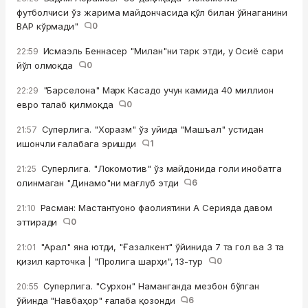
футболчиси ўз жарима майдончасида қўл билан ўйнаганини
ВАР кўрмади"
0
Исмаэль Беннасер "Милан"ни тарк этди, у Осиё сари
22:59
йўл олмоқда
0
"Барселона" Марк Касадо учун камида 40 миллион
22:29
евро талаб қилмоқда
0
Суперлига. "Хоразм" ўз уйида "Машъал" устидан
21:57
ишончли ғалабага эришди
1
Суперлига. "Локомотив" ўз майдонида голи инобатга
21:25
олинмаган "Динамо"ни мағлуб этди
6
Расман: Мастантуоно фаолиятини А Серияда давом
21:10
эттиради
0
"Арал" яна ютди, "Ғазалкент" ўйинида 7 та гол ва 3 та
21:01
қизил карточка | "Пролига шарҳи", 13-тур
0
Суперлига. "Сурхон" Наманганда мезбон бўлган
20:55
ўйинда "Навбаҳор" ғалаба қозонди
6