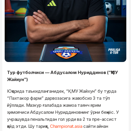
Тур футболчиси — Абдусалом Нуриддинов (“ҚМУ
Жайхун”)
Юқорида таъкидланганидек, “ҚМУ Жайхун” бу турда
“Пахтакор фарм” дарвозасига жавобсиз 3 та тўп
йўллади. Мазкур ғалабада жамоа таянч ярим
ҳимоячиси Абдусалом Нуриддиновнинг ўрни беқиёс. У
учрашувда пенальтидан гол урди ва 2 та пре-ассист
қайд этди. Шу тариқа,
Championat.asia
сайти айнан