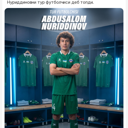
Нуриддиновни тур футболчиси деб топди.