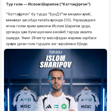
Тур голи — Ислом Шарипов (“Каттақўрғон”)
“Каттақўрғон” бу турда “БухДУ”ни меҳмон қилиб,
минимал ҳисобда ғалаба қозонди (1:0). Учрашувдаги
ягона голни ярим ҳимоячи Ислом Шарипов урди,
урганда ҳам буни шунчаки ажойиб тарзда амалга
оширди. Унинг 28 метр масофадан жарима зарбаси
орқали урган голи турдаги энг чиройлиси бўлди.