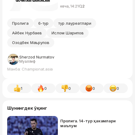
жаримага тортилди — Тартиб-
интизом қўмитаси
кеча, 14:21
2
Пролига
6-тур
тур лауреатлари
Айбек Нурбаев
Ислом Шарипов
Озодбек Маърупов
Sherzod Nurmatov
Муаллиф
Манба: Championat.asia
1
0
0
0
0
Шунингдек ўқинг
Пролига. 14-тур ҳакамлари
маълум