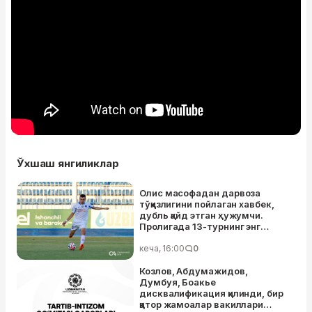
Ўхшаш янгиликлар
Олис масофадан дарвоза
тўққизлигини пойлаган хавбек,
дубль қайд этган ҳужумчи.
Пролигада 13-турнинг энг
яхшилари аниқланди
кеча, 16:00
0
Козлов, Абдумажидов,
Думбуя, Боакье
дисквалификация қилинди, бир
қатор жамоалар вакиллари