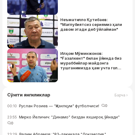
Неъматилло Қутибаев:
"Мағлубиятсиз сериямиз ҳали
давом этади деб ўйлайман"
Илҳом Мўминжонов:
"Ғазалкент" билан ўйинда биз
мураббийлар майдонга
тушганимизда ҳам учта гол
қўйиб юбормасдик"
Сўнгги янгиликлар
Барча ›
Руслан Розиев — "Қизилқум" футболчиси!
0
00:10
Мирко Йеличич: "Динамо" биздан яхшироқ ўйнади"
23:55
0
Вадим Абрамов: "83-дақиқада "Локомотив"
23:29