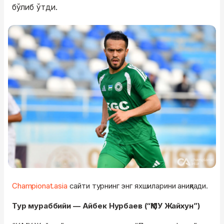
бўлиб ўтди.
Championat.asia
сайти турнинг энг яхшиларини аниқлади.
Тур мураббийи — Айбек Нурбаев (“ҚМУ Жайхун”)