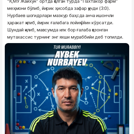
“ҚМУ Жайхун” ортда қолган турда “Пахтакор фарм”
меҳмони бўлиб, йирик ҳисобда зафар қучди (3:0).
Нурбаев шогидрлари мазкур баҳсда анча ишончли
ҳаракат қилиб, йирик ғалабага лойиқ ўйин кўрсатди.
Шундай қилиб, мавсумда илк бор ғалаба қозонган
мутахассис турнинг энг яхши мураббийи деб топилди.