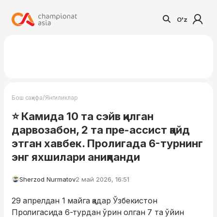
O'z
/
Бош саҳифа
Янгиликлар
⭐️ Камида 10 та сэйв қилган
дарвозабон, 2 та пре-ассист қайд
этган хавбек. Пролигада 6-турнинг
энг яхшилари аниқланди
Sherzod Nurmatov
2 май 2026, 16:51
29 апрелдан 1 майга қадар Ўзбекистон
Пролигасида 6-турдан ўрин олган 7 та ўйин