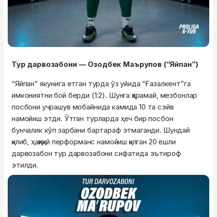
Тур дарвозабони — Озодбек Маърупов (“Яйпан”)
“Яйпан” якунига етган турда ўз уйида “Ғазалкент”га
имкониятни бой берди (1:2). Шунга қарамай, мезбонлар
посбони учрашув мобайнида камида 10 та сэйв
намойиш этди. Ўтган турларда ҳеч бир посбон
бунчалик кўп зарбани бартараф этмаганди. Шундай
қилиб, ҳақиқий перформанс намойиш қилган 20 ёшли
дарвозабон тур дарвозабони сифатида эътироф
этилди.