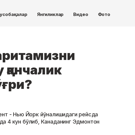
усобақалар
Янгиликлар
Видео
Фото
аритамизни
у қанчалик
ўғри?
нт - Нью Йорк йўналишидаги рейсда
ерда 4 кун бўлиб, Канаданинг Эдмонтон