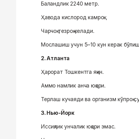
Баландлик 2240 метр.
Ҳавода кислород камроқ.
Чарчоқ тезроқ келади.
Мослашиш учун 5–10 кун керак бўли
2. Атланта
Ҳарорат Тошкентга яқин.
Аммо намлик анча юқори.
Терлаш кучаяди ва организм кўпроқ су
3. Нью-Йорк
Иссиқлик унчалик юқори эмас.