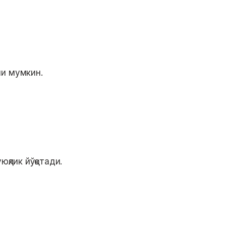
ши мумкин.
юқлик йўқотади.