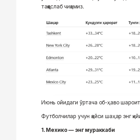
таққослаб чиқамиз.
Июнь ойидаги ўртача об-ҳаво шароитл
Футболчилар учун қайси шаҳар энг қий
1. Мехико — энг мураккаби