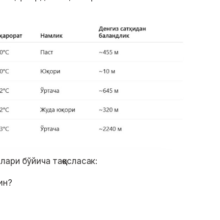
ари бўйича таққосласак:
ин?