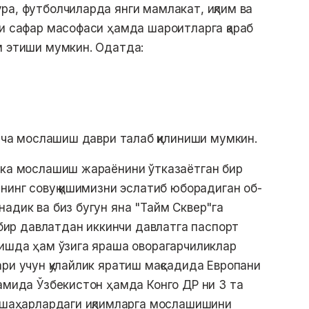
ра, футболчиларда янги мамлакат, иқлим ва
ти сафар масофаси ҳамда шароитларга қараб
м этиши мумкин. Одатда:
гача мослашиш даври талаб қилиниши мумкин.
кка мослашиш жараёнини ўтказаётган бир
нинг совуқ қишимизни эслатиб юборадиган об-
адик ва биз бугун яна "Тайм Сквер"га
, бир давлатдан иккинчи давлатга паспорт
тишда ҳам ўзига яраша оворагарчиликлар
ри учун қулайлик яратиш мақсадида Европани
дамида Ўзбекистон ҳамда Конго ДР ни 3 та
н шаҳарлардаги иқлимларга мослашишини