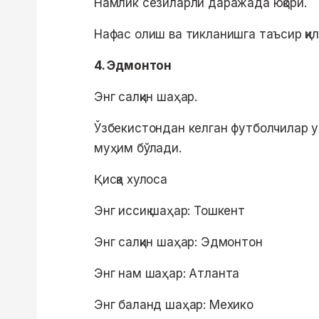
Намлик сезиларли даражада юқори.
Нафас олиш ва тикланишга таъсир қи
4. Эдмонтон
Энг салқин шаҳар.
Ўзбекистондан келган футболчилар уч
муҳим бўлади.
Қисқа хулоса
Энг иссиқ шаҳар: Тошкент
Энг салқин шаҳар: Эдмонтон
Энг нам шаҳар: Атланта
Энг баланд шаҳар: Мехико