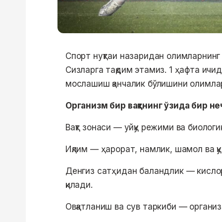
Спорт нуқтаи назаридан олимларнинг х
Сизларга тақдим этамиз. 1 ҳафта ичи
мослашиш қанчалик бўлишини олимлар
Организм бир вақтнинг ўзида бир н
Вақт зонаси — уйқу режими ва биологи
Иқлим — ҳарорат, намлик, шамол ва 
Денгиз сатҳидан баландлик — кисло
қилади.
Овқатланиш ва сув таркиби — органи