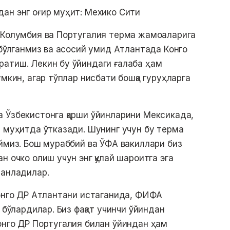
ан энг оғир муҳит: Мехико Сити
з Колумбия ва Португалия терма жамоаларига
 бўлганмиз ва асосий умид Атлантада Конго
атиш. Лекин бу ўйиндаги ғалаба ҳам
умкин, агар тўплар нисбати бошқа гуруҳларга
 Ўзбекистонга қарши ўйинларини Мексикада,
н муҳитда ўтказади. Шунинг учун бу терма
аймиз. Бош мураббий ва ЎФА вакиллари биз
н очко олиш учун энг қулай шароитга эга
танладилар.
Конго ДР Атлантани истаганида, ФИФА
 бўлардилар. Биз фақат учинчи ўйиндан
онго ДР Португалия билан ўйиндан ҳам