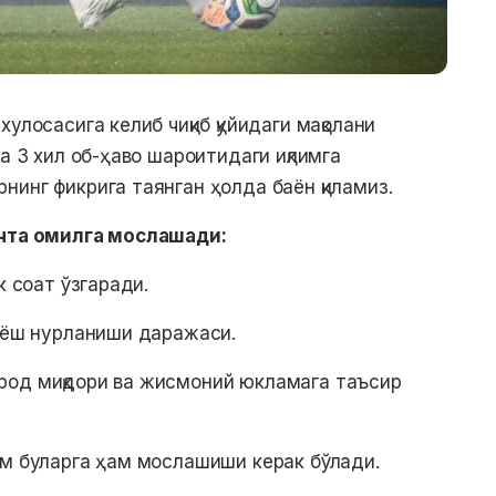
улосасига келиб чиқиб қуйидаги мақолани
да 3 хил об-ҳаво шароитидаги иқлимга
нинг фикрига таянган ҳолда баён қиламиз.
ечта омилга мослашади:
к соат ўзгаради.
қуёш нурланиши даражаси.
род миқдори ва жисмоний юкламага таъсир
зм буларга ҳам мослашиши керак бўлади.