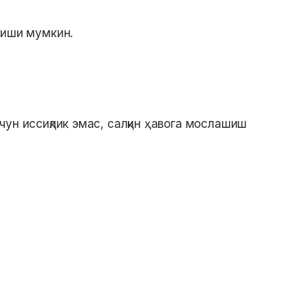
лиши мумкин.
ун иссиқлик эмас, салқин ҳавога мослашиш