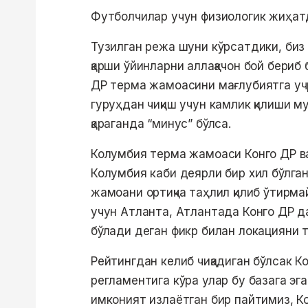
Футболчилар учун физиологик жиҳатд
Тузилган режа шуни кўрсатдики, би
қарши ўйинларни аллақачон бой бериб
ДР терма жамоасини мағлубиятга учр
гуруҳдан чиқиш учун камлик қилиши м
қараганда “минус” бўлса.
Колумбия терма жамоаси Конго ДР ва
Колумбия каби деярли бир хил бўлга
жамоани ортиқча таҳлил қилиб ўтирм
учун Атланта, Атлантада Конго ДР да
бўлади деган фикр билан локацияни 
Рейтингдан келиб чиқадиган бўлсак 
регламентига кўра улар бу базага эга
имконият излаётган бир пайтимиз, К