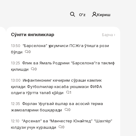
O'z
Кириш
Сўнгги янгиликлар
Барча ›
“Барселона” ҳужумчиси ПСЖга ўтишга рози
13:50
бўлди
0
Флик ва Ямаль Родрини “Барселона”га таклиф
13:25
қилишди
0
Инфантинонинг кечирим сўраши камлик
13:00
қилади: Футболчилар касаба уюшмаси ФИФА
олдига тўртта талаб қўйди
1
Форлан Уругвай ёшлар ва асосий терма
12:35
жамоаларини бошқаради
0
“Арсенал” ва “Манчестер Юнайтед” “Шахтёр”
12:10
юлдузи учун курашади
0