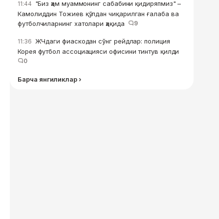
"Биз ҳам муаммонинг сабабини қидиряпмиз" –
11:44
Камолиддин Тожиев қўлдан чиқарилган ғалаба ва
футболчиларнинг хатолари ҳақида
9
ЖЧдаги фиаскодан сўнг рейдлар: полиция
11:36
Корея футбол ассоциацияси офисини тинтув қилди
0
Барча янгиликлар ›