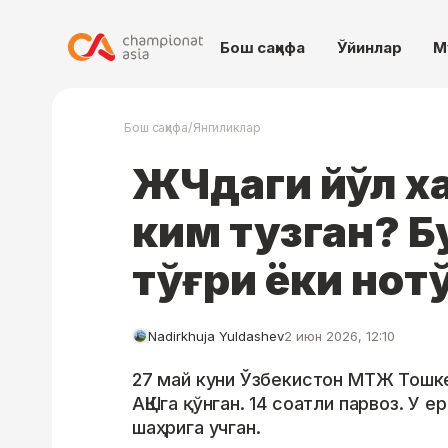
Бош саҳифа
Ўйинлар
М
/
Бош саҳифа
Янгиликлар
ЖЧдаги йўл х
ким тузган? Б
тўғри ёки нот
Nadirkhuja Yuldashev
2 июн 2026, 12:10
27 май куни Ўзбекистон МТЖ Тошке
АҚШга қўнган. 14 соатли парвоз. У 
шаҳрига учган.