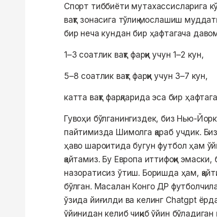
Спорт тиббиёти мутахассисларига кў
вақт зонасига тўлиқ мослашиш мудда
бир неча кундан бир ҳафтагача даво
1–3 соатлик вақт фарқи учун 1–2 кун,
5–8 соатлик вақт фарқи учун 3–7 кун,
катта вақт фарқларида эса бир ҳафта
Гувоҳи бўлганингиздек, биз Нью-Йор
пайтимизда Шимолга қараб учдик. Биз
ҳаво шароитида бугун футбол ҳам ўйн
қайтамиз. Бу Европа иттифоқи эмаски
назоратисиз ўтиш. Боришда ҳам, қай
бўлган. Масалан Конго ДР футболчила
ўзида йиғилди ва келинг Chatgpt ёр
ўйинидан келиб чиқиб ўйин бўладига