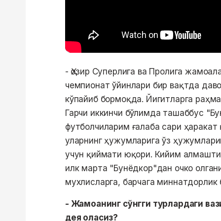
- Ҳозир Суперлига ва Пролига жамоал
чемпионат ўйинлари бир вақтда давом
кўпайиб бормоқда. Йигитларга раҳма
Гарчи иккинчи бўлимда ташаббус "Бу
футболчиларим ғалаба сари ҳаракат
уларнинг ҳужумларига ўз ҳужумларим
учун қиймати юқори. Кийим алмашти
илк марта "Бунёдкор"дан очко олган
мухлисларга, барчага миннатдорлик
- Жамоанинг сўнгги турлардаги ваз
дея оласиз?