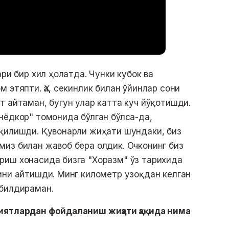
ари бир хил ҳолатда. Чунки кубок ва
 этяпти. Ҳа, секинлик билан ўйинлар сони
т айтаман, бугун улар катта куч йўқотишди.
нёдкор" томонида бўлган бўлса-да,
 қилишди. Қувонарли жиҳати шундаки, биз
из билан жавоб бера олдик. Очконинг биз
риш хонасида бизга "Хоразм" ўз тарихида
ини айтишди. Минг километр узоқдан келган
 билдираман.
иятлардан фойдаланиш жиҳати ҳақида нима