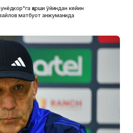
унёдкор"га қарши ўйиндан кейин
зайлов матбуот анжуманида