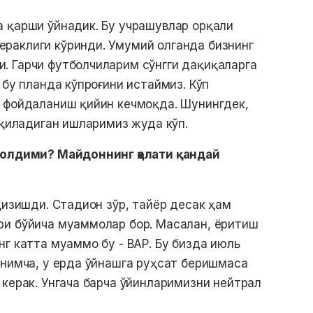
 қарши ўйнадик. Бу учрашувлар орқали
раклиги кўринди. Умумий олганда бизнинг
. Гарчи футболчиларим сўнгги дақиқаларга
 бу планда кўпроғини истаймиз. Кўп
н фойдаланиш қийин кечмоқда. Шунингдек,
 қиладиган ишларимиз жуда кўп.
қолдими? Майдоннинг ҳолати қандай
қизишди. Стадион зўр, тайёр десак ҳам
ри бўйича муаммолар бор. Масалан, ёритиш
нг катта муаммо бу - ВАР. Бу бизда июль
енимча, у ерда ўйнашга руҳсат беришмаса
 керак. Унгача барча ўйинларимизни нейтрал