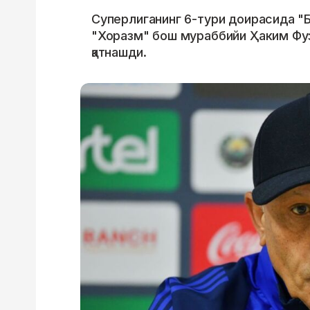
Суперлиганинг 6-тури доирасида "Б
"Хоразм" бош мураббийи Ҳаким Фу
қатнашди.