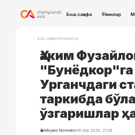
Бош саҳифа
Ўйинлар
М
/
Бош саҳифа
Янгиликлар
Ҳаким Фузайло
"Бунёдкор"га
Урганчдаги ст
таркибда бўл
ўзгаришлар ҳ
Mirjalol Normatov
18 апр 2025, 21:28