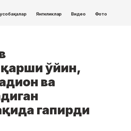
усобақалар
Янгиликлар
Видео
Фото
в
 қарши ўйин,
адион ва
адиган
ақида гапирди