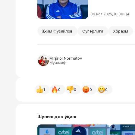
30 ноя 2025, 18:00
4
Ҳаким Фузайлов
Суперлига
Хоразм
Mirjalol Normatov
Муаллиф
1
0
0
0
0
Шунингдек ўқинг