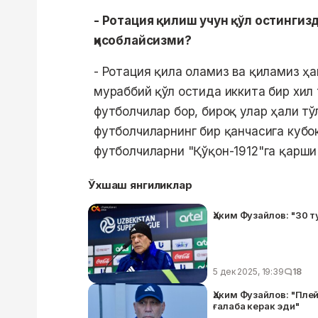
- Ротация қилиш учун қўл остингизд
ҳисоблайсизми?
- Ротация қила оламиз ва қиламиз ҳа
мураббий қўл остида иккита бир хил
футболчилар бор, бироқ улар ҳали тў
футболчиларнинг бир қанчасига кубо
футболчиларни "Қўқон-1912"га қарши
Ўхшаш янгиликлар
Ҳаким Фузайлов: "30 
5 дек 2025, 19:39
18
Ҳаким Фузайлов: "Пле
ғалаба керак эди"