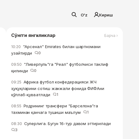
O'z
Кириш
Сўнгги янгиликлар
Барча ›
"Арсенал" Emirates билан шартномани
10:20
узайтирди
0
"Ливерпуль"га "Реал" футболчиси таклиф
09:50
қилинди
0
Африка футбол конфедерацияси ЖЧ
09:25
ҳуқуқларини сотиш жанжали фонида ФИФАни
қўллаб-қувватлади
1
Родрининг трансфери "Барселона"га
08:55
тахминан қанчага тушиши маълум
1
Суперлига. Бугун 16-тур давом эттирилади
08:30
3