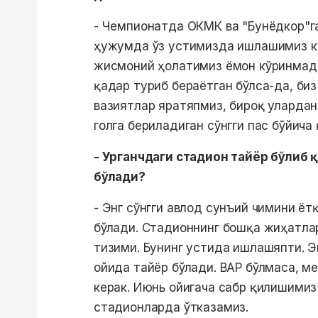
- Чемпионатда ОКМК ва "Бунёдкор"га
ҳужумда ўз устимизда ишлашимиз ке
жисмоний ҳолатимиз ёмон кўринмади
қадар туриб бераётган бўлса-да, биз
вазиятлар яратяпмиз, бироқ уларда
голга бериладиган сўнгги пас бўйича
- Урганчдаги стадион тайёр бўлиб 
бўлади?
- Энг сўнгги авлод сунъий чимини ёт
бўлади. Стадионнинг бошқа жиҳатла
тизими. Бунинг устида ишлашяпти. Э
ойида тайёр бўлади. ВАР бўлмаса, м
керак. Июнь ойигача сабр қилишимиз
стадионларда ўтказамиз.