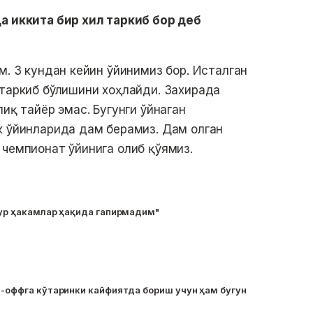
а иккита бир хил таркиб бор деб
м. 3 кундан кейин ўйинимиз бор. Исталган
 таркиб бўлишини хоҳлайди. Захирада
лиқ тайёр эмас. Бугунги ўйнаган
к ўйинларида дам берамиз. Дам олган
 чемпионат ўйинига олиб қўямиз.
тур ҳакамлар ҳақида гапирмадим"
й-оффга кўтаринки кайфиятда бориш учун ҳам бугун