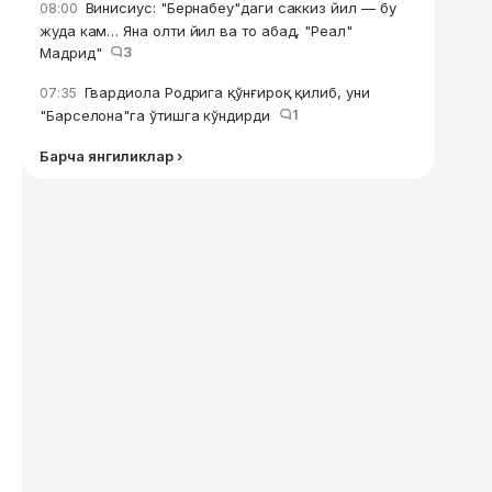
Винисиус: "Бернабеу"даги саккиз йил — бу
08:00
жуда кам… Яна олти йил ва то абад, "Реал"
Мадрид"
3
Гвардиола Родрига қўнғироқ қилиб, уни
07:35
"Барселона"га ўтишга кўндирди
1
Барча янгиликлар ›