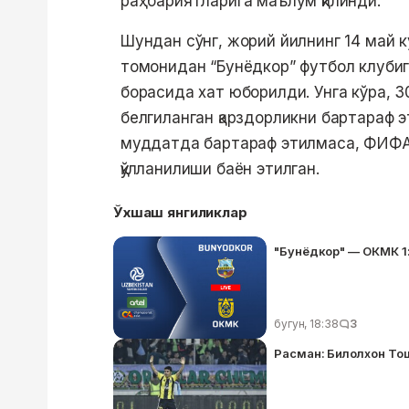
раҳбариятларига маълум қилинди.
Шундан сўнг, жорий йилнинг 14 май 
томонидан “Бунёдкор” футбол клубиг
борасида хат юборилди. Унга кўра, 
белгиланган қарздорликни бартараф э
муддатда бартараф этилмаса, ФИФА 
қўлланилиши баён этилган.
Ўхшаш янгиликлар
"Бунёдкор" — ОКМК 1:
бугун, 18:38
3
Расман: Билолхон То