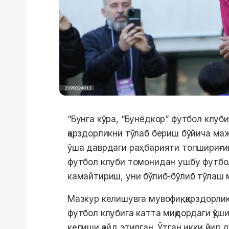
“Бунга кўра, “Бунёдкор” футбол клуб
қарздорликни тўлаб бериш бўйича ма
ўша даврдаги раҳбарияти топшириғиг
футбол клуби томонидан ушбу футбол
камайтириш, уни бўлиб-бўлиб тўлаш 
Мазкур келишувга мувофиқ, қарздорлик
футбол клубига катта миқдордаги қў
келиши қайд этилган. Ўтган икки йил