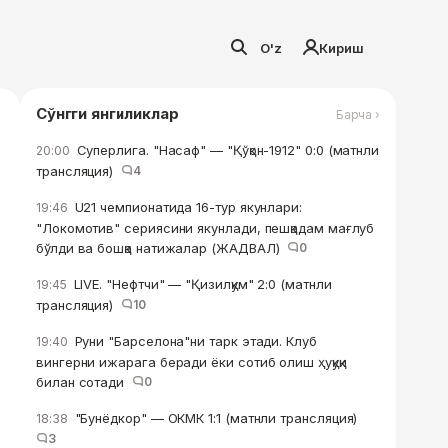
O'z
Кириш
Сўнгги янгиликлар
Барча ›
Суперлига. "Насаф" — "Қўқон-1912" 0:0 (матнли
20:00
трансляция)
4
U21 чемпионатида 16-тур якунлари:
19:46
"Локомотив" сериясини якунлади, пешқадам мағлуб
бўлди ва бошқа натижалар (ЖАДВАЛ)
0
LIVE. "Нефтчи" — "Қизилқум" 2:0 (матнли
19:45
трансляция)
10
Руни "Барселона"ни тарк этади. Клуб
19:40
вингерни ижарага беради ёки сотиб олиш ҳуқуқи
билан сотади
0
"Бунёдкор" — ОКМК 1:1 (матнли трансляция)
18:38
3