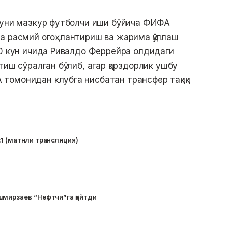
куни мазкур футболчи иши бўйича ФИФА
а расмий огоҳлантириш ва жарима қўллаш
30 кун ичида Ривалдо Феррейра олдидаги
тиш сўралган бўлиб, агар қарздорлик ушбу
томонидан клубга нисбатан трансфер тақиқи
1 (матнли трансляция)
шмирзаев “Нефтчи”га қайтди