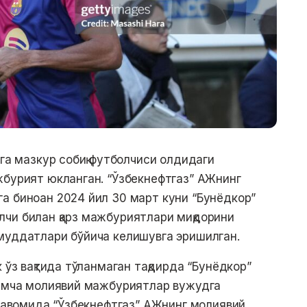
ига мазкур собиқ футболчиси олдидаги
жбурият юкланган. “Ўзбекнефтгаз” АЖнинг
а биноан 2024 йил 30 март куни “Бунёдкор”
чи билан қарз мажбуриятлари миқдорини
муддатлари бўйича келишувга эришилган.
 ўз вақтида тўланмаган тақдирда “Бунёдкор”
шимча молиявий мажбуриятлар вужудга
 давомида “Ўзбекнефтгаз” АЖнинг молиявий