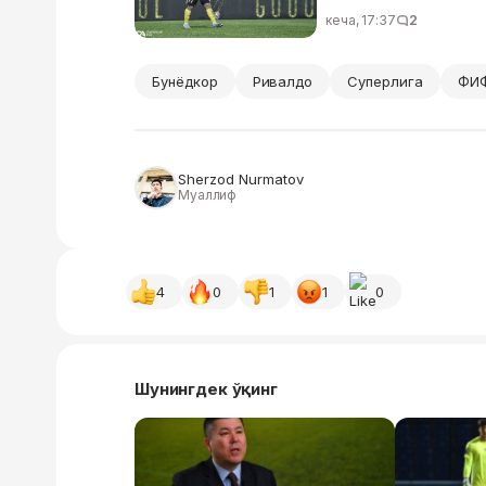
кеча, 17:37
2
Бунёдкор
Ривалдо
Суперлига
ФИ
Sherzod Nurmatov
Муаллиф
4
0
1
1
0
Шунингдек ўқинг