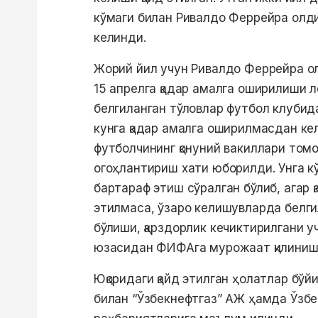
кўмаги билан Ривалдо Феррейра олди
келинди.
Жорий йил учун Ривалдо Феррейра ол
15 апрелга қадар амалга оширилиши л
белгиланган тўловлар футбол клубид
кунга қадар амалга оширилмасдан ке
футболчининг қонуний вакиллари том
огоҳлантириш хати юборилди. Унга кў
бартараф этиш сўралган бўлиб, агар
этилмаса, ўзаро келишувларда белги
бўлиши, қарздорлик кечиктирилгани у
юзасидан ФИФАга мурожаат қилиниши
Юқоридаги қайд этилган ҳолатлар бўй
билан “Ўзбекнефтгаз” АЖ ҳамда Ўзб