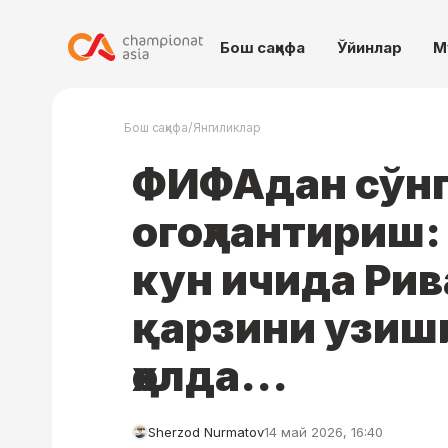
Бош саҳифа
Ўйинлар
М
/
Бош саҳифа
Янгиликлар
ФИФАдан сўнг
огоҳлантириш:
кун ичида Ри
қарзини узиши
ҳолда...
Sherzod Nurmatov
14 май 2026, 16:40