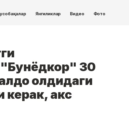
усобақалар
Янгиликлар
Видео
Фото
ги
 "Бунёдкор" 30
валдо олдидаги
 керак, акс