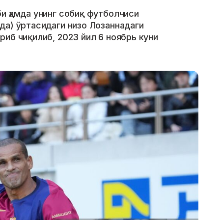
и ҳамда унинг собиқ футболчиси
да) ўртасидаги низо Лозаннадаги
иб чиқилиб, 2023 йил 6 ноябрь куни