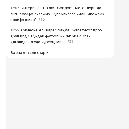
Интервью. Шавкат Саидов: "Металлург"да
17:06
янги саҳифа очяпмиз. Суперлигага чиқиш иложсиз
вазифа эмас"
0
Симеоне Альварес ҳақида: "Атлетико" қарор
16:55
қабул қилди. Бундай футболчининг биз билан
қолганидан жуда хурсандмиз"
1
Барча янгиликлар ›