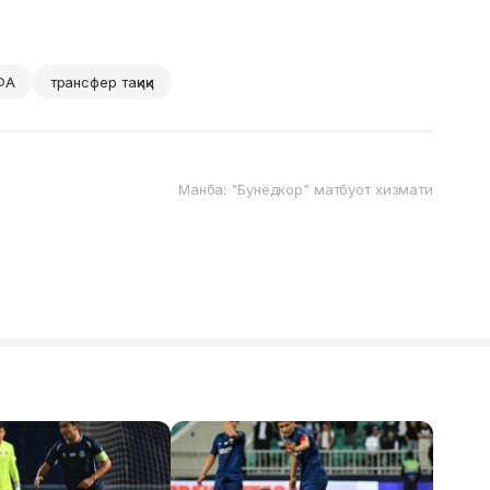
ФА
трансфер тақиқи
Манба: "Бунёдкор" матбуот хизмати