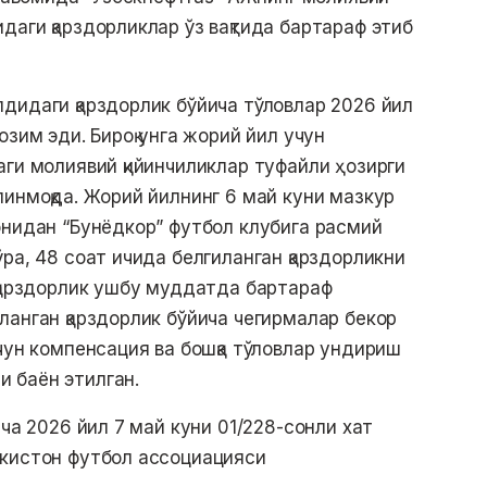
даги қарздорликлар ўз вақтида бартараф этиб
дидаги қарздорлик бўйича тўловлар 2026 йил
озим эди. Бироқ унга жорий йил учун
аги молиявий қийинчиликлар туфайли ҳозирги
линмоқда. Жорий йилнинг 6 май куни мазкур
онидан “Бунёдкор” футбол клубига расмий
ра, 48 соат ичида белгиланган қарздорликни
 қарздорлик ушбу муддатда бартараф
ланган қарздорлик бўйича чегирмалар бекор
чун компенсация ва бошқа тўловлар ундириш
 баён этилган.
ича 2026 йил 7 май куни 01/228-сонли хат
екистон футбол ассоциацияси