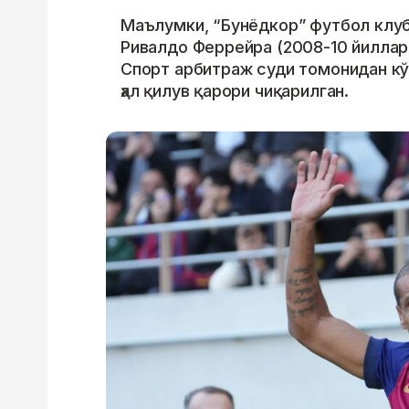
Маълумки, “Бунёдкор” футбол клуб
Ривалдо Феррейра (2008-10 йиллар
Спорт арбитраж суди томонидан кўр
ҳал қилув қарори чиқарилган.