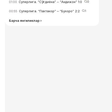
Суперлига. “Сўғдиёна” – “Андижон” 1:0
0
01:00
Суперлига. “Пахтакор” – “Бухоро” 2:2
1
00:55
Барча янгиликлар ›