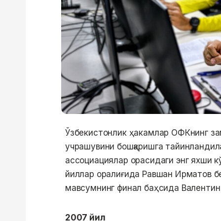
Ўзбекистонлик ҳакамлар ОФКнинг за
учрашувини бошқаришга тайинландила
ассоциациялар орасидаги энг яхши кў
йиллар оралиғида Равшан Ирматов бе
мавсумнинг финал баҳсида Валентин 
2007 йил