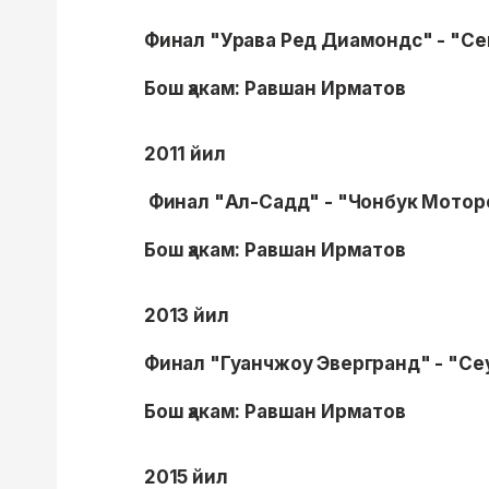
Финал "Урава Ред Диамондс" - "Сеп
Бош ҳакам: Равшан Ирматов
2011 йил
Финал "Ал-Садд" - "Чонбук Моторс
Бош ҳакам: Равшан Ирматов
2013 йил
Финал "Гуанчжоу Эвергранд" - "Се
Бош ҳакам: Равшан Ирматов
2015 йил