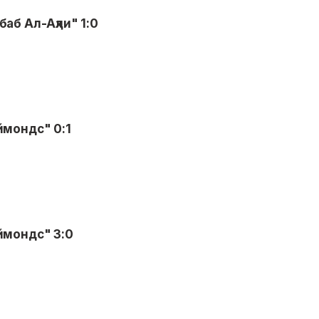
аб Ал-Аҳли" 1:0
ймондс" 0:1
ймондс" 3:0