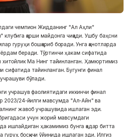
алдаги чемпион Жидданинг "Ал Аҳли"
 клубига қарши майдонга чиқади. Ушбу баҳсни
лар гуруҳи бошқариб боради. Унга қанотларда
 ёрдам беради. Тўртинчи ҳакам сифатида
н хитойлик Ма Нинг тайинланган. Ҳамюртимиз
и сифатида тайинланган. Бугунги финал
учрашуви бўлади.
нги учрашув фаолиятидаги иккинчи финал
р 2023/24-йилги мавсумда "Ал-Айн" ва
алнинг жавоб учрашувида ишлаган эди.
 бригадаси учун жорий мавсумдаги
да ишлайдиган ҳакамимиз бунга қадар битта
а гуруҳ босқичи ўйинида ишлаган эди. Илгиз