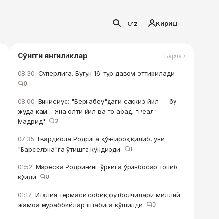
O'z
Кириш
Сўнгги янгиликлар
Барча ›
Суперлига. Бугун 16-тур давом эттирилади
08:30
0
Винисиус: "Бернабеу"даги саккиз йил — бу
08:00
жуда кам… Яна олти йил ва то абад, "Реал"
Мадрид"
2
Гвардиола Родрига қўнғироқ қилиб, уни
07:35
"Барселона"га ўтишга кўндирди
1
Мареска Родрининг ўрнига ўринбосар топиб
01:52
қўйди
0
Италия термаси собиқ футболчилари миллий
01:17
жамоа мураббийлар штабига қўшилди
0