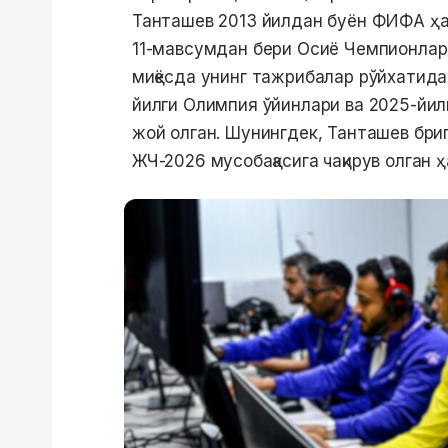
Танташев 2013 йилдан буён ФИФА ҳа
11-мавсумдан бери Осиё Чемпионлар Л
миқёсда унинг тажрибалар рўйхатида
йилги Олимпия ўйинлари ва 2025-йи
жой олган. Шунингдек, Танташев бри
ЖЧ-2026 мусобақасига чақирув олган 