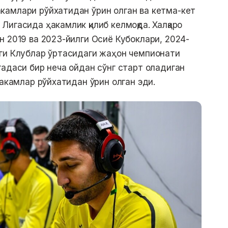
камлари рўйхатидан ўрин олган ва кетма-кет
игасида ҳакамлик қилиб келмоқда. Халқаро
н 2019 ва 2023-йилги Осиё Кубоклари, 2024-
лги Клублар ўртасидаги жаҳон чемпионати
гадаси бир неча ойдан сўнг старт оладиган
ҳакамлар рўйхатидан ўрин олган эди.