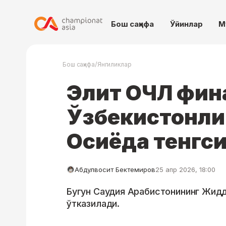
Бош саҳифа
Ўйинлар
М
/
Бош саҳифа
Янгиликлар
Элит ОЧЛ фин
Ўзбекистонли
Осиёда тенгс
Абдулвосит Бектемиров
25 апр 2026, 18:00
Бугун Саудия Арабистонининг Жидд
ўтказилади.