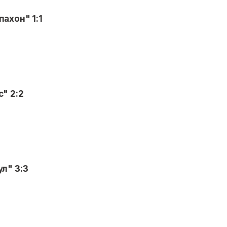
ахон" 1:1
" 2:2
ул" 3:3