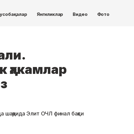
усобақалар
Янгиликлар
Видео
Фото
али.
к ҳакамлар
из
а шаҳрида Элит ОЧЛ финал баҳси