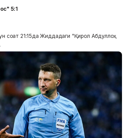
с" 5:1
ун соат 21:15да Жиддадаги "Қирол Абдуллоҳ
.