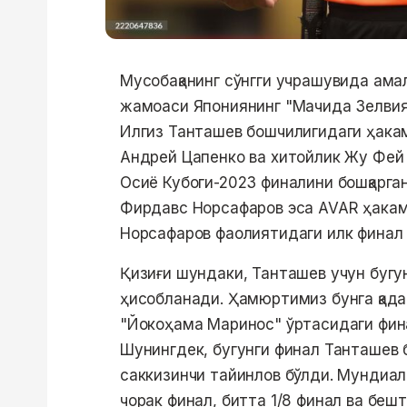
Мусобақанинг сўнгги учрашувида ам
жамоаси Япониянинг "Мачида Зелвия"
Илгиз Танташев бошчилигидаги ҳакам
Андрей Цапенко ва хитойлик Жу Фей
Осиё Кубоги-2023 финалини бошқарга
Фирдавс Норсафаров эса AVAR ҳакам
Норсафаров фаолиятидаги илк финал 
Қизиғи шундаки, Танташев учун бугу
ҳисобланади. Ҳамюртимиз бунга қада
"Йокоҳама Маринос" ўртасидаги фин
Шунингдек, бугунги финал Танташев
саккизинчи тайинлов бўлди. Мундиал
чорак финал, битта 1/8 финал ва бешт