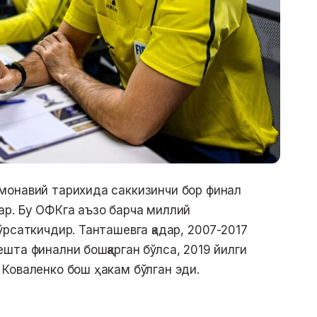
монавий тарихида саккизинчи бор финал
р. Бу ОФКга аъзо барча миллий
рсаткичдир. Танташевга қадар, 2007-2017
шта финални бошқарган бўлса, 2019 йилги
Коваленко бош ҳакам бўлган эди.