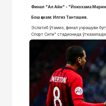
Финал "Ал Айн" - "Йокохама Марино
Бош ҳакам: Илгиз Танташев.
Эслатиб ўтамиз, финал учрашуви буг
Спорт Сити" стадионида ўтказилади