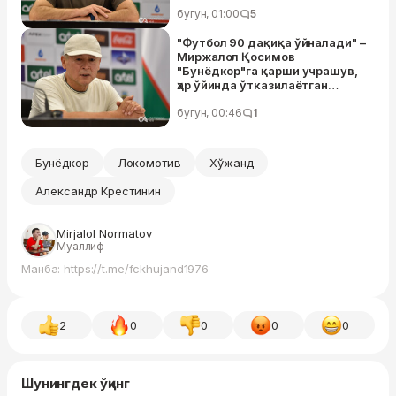
бугун, 01:00
5
"Футбол 90 дақиқа ўйналади" –
Миржалол Қосимов
"Бунёдкор"га қарши учрашув,
ҳар ўйинда ўтказилаётган
голлар ва Миржамол Қосимов
ҳақида гапирди
бугун, 00:46
1
Бунёдкор
Локомотив
Хўжанд
Александр Крестинин
Mirjalol Normatov
Муаллиф
Манба: https://t.me/fckhujand1976
2
0
0
0
0
Шунингдек ўқинг