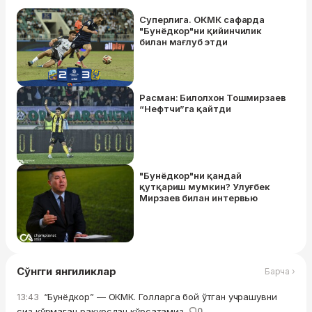
Суперлига. ОКМК сафарда
"Бунёдкор"ни қийинчилик
билан мағлуб этди
Расман: Билолхон Тошмирзаев
“Нефтчи”га қайтди
"Бунёдкор"ни қандай
қутқариш мумкин? Улуғбек
Мирзаев билан интервью
Сўнгги янгиликлар
Барча ›
“Бунёдкор” — ОКМК. Голларга бой ўтган учрашувни
13:43
сиз кўрмаган ракурсдан кўрсатамиз
0