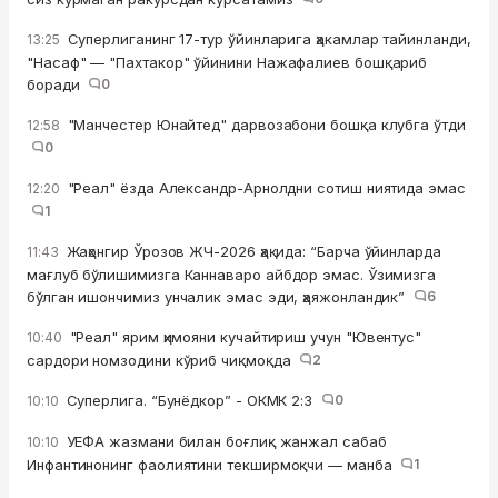
Суперлиганинг 17-тур ўйинларига ҳакамлар тайинланди,
13:25
"Насаф" — "Пахтакор" ўйинини Нажафалиев бошқариб
боради
0
"Манчестер Юнайтед" дарвозабони бошқа клубга ўтди
12:58
0
"Реал" ёзда Александр-Арнолдни сотиш ниятида эмас
12:20
1
Жаҳонгир Ўрозов ЖЧ-2026 ҳақида: “Барча ўйинларда
11:43
мағлуб бўлишимизга Каннаваро айбдор эмас. Ўзимизга
бўлган ишончимиз унчалик эмас эди, ҳаяжонландик”
6
"Реал" ярим ҳимояни кучайтириш учун "Ювентус"
10:40
сардори номзодини кўриб чиқмоқда
2
Суперлига. “Бунёдкор” - ОКМК 2:3
0
10:10
УЕФА жазмани билан боғлиқ жанжал сабаб
10:10
Инфантинонинг фаолиятини текширмоқчи — манба
1