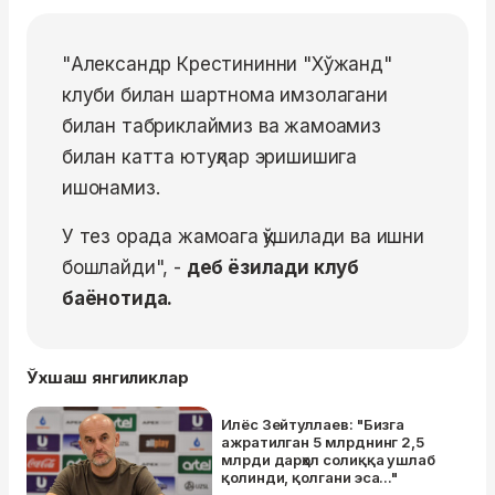
"Александр Крестининни "Хўжанд"
клуби билан шартнома имзолагани
билан табриклаймиз ва жамоамиз
билан катта ютуқлар эришишига
ишонамиз.
У тез орада жамоага қўшилади ва ишни
бошлайди", -
деб ёзилади клуб
баёнотида.
Ўхшаш янгиликлар
Илёс Зейтуллаев: "Бизга
ажратилган 5 млрднинг 2,5
млрди дарҳол солиққа ушлаб
қолинди, қолгани эса..."