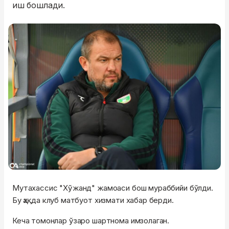
иш бошлади.
Мутахассис "Хўжанд" жамоаси бош мураббийи бўлди.
Бу ҳақда клуб матбуот хизмати хабар берди.
Кеча томонлар ўзаро шартнома имзолаган.