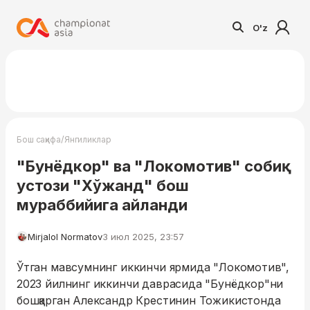
O'z
/
Бош саҳифа
Янгиликлар
"Бунёдкор" ва "Локомотив" собиқ
устози "Хўжанд" бош
мураббийига айланди
Mirjalol Normatov
3 июл 2025, 23:57
Ўтган мавсумнинг иккинчи ярмида "Локомотив",
2023 йилнинг иккинчи даврасида "Бунёдкор"ни
бошқарган Александр Крестинин Тожикистонда