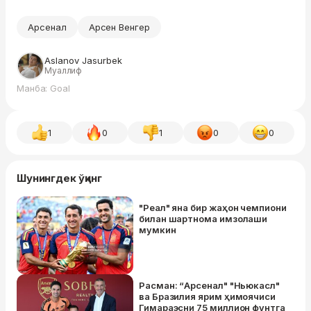
Арсенал
Арсен Венгер
Aslanov Jasurbek
Муаллиф
Манба: Goal
1
0
1
0
0
Шунингдек ўқинг
"Реал" яна бир жаҳон чемпиони
билан шартнома имзолаши
мумкин
Расман: “Арсенал" "Ньюкасл"
ва Бразилия ярим ҳимоячиси
Гимараэсни 75 миллион фунтга