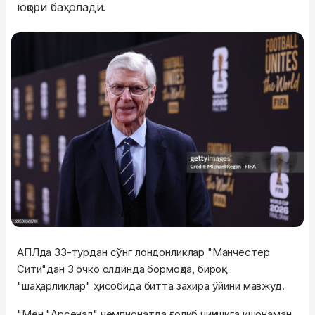
юқори баҳолади.
АПЛда 33-турдан сўнг лондонликлар "Манчестер
Сити"дан 3 очко олдинда бормоқда, бироқ
"шаҳарликлар" ҳисобида битта захира ўйини мавжуд.
"Мен "Арсенал" чемпионатда ғолиб чиқишига ишонаман