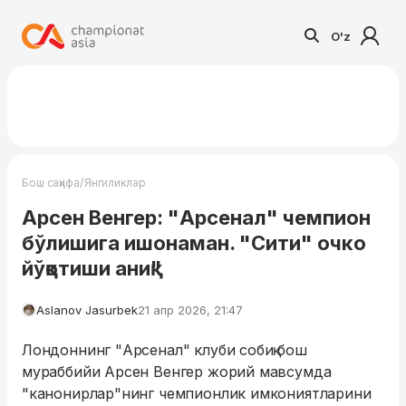
O'z
/
Бош саҳифа
Янгиликлар
Арсен Венгер: "Арсенал" чемпион
бўлишига ишонаман. "Сити" очко
йўқотиши аниқ"
Aslanov Jasurbek
21 апр 2026, 21:47
Лондоннинг "Арсенал" клуби собиқ бош
мураббийи Арсен Венгер жорий мавсумда
"канонирлар"нинг чемпионлик имкониятларини