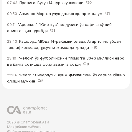
Пролига. Бугун 14-тур якунланади
0
07:43
Альваро Мората учун даъвогарлар маълум
1
00:50
"Арсенал" "Ювентус" юлдузини ўз сафига қўшиб
00:11
олишга яқин турибди
1
Рэшфорд МЮда 14-рақамни олади. Агар топ-клубдан
23:43
таклиф келмаса, ҳужумчи жамоада қолади
0
"Челси" ўз футболчисини "Комо"га 30+6 миллион евро
23:10
ва қайта сотишда фоиз эвазига сотди
0
"Реал" "Ливерпуль” ярим ҳимоячисини ўз сафига қўшиб
22:34
олиши мумкин
2
2026 © Championat.Asia
Махфийлик сиёсати
Фойдаланувчи шартномаси