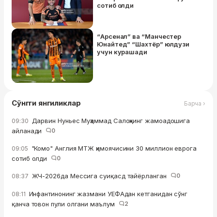
сотиб олди
“Арсенал” ва “Манчестер
Юнайтед” “Шахтёр” юлдузи
учун курашади
Сўнгги янгиликлар
Барча ›
Дарвин Нуньес Муҳаммад Салоҳнинг жамоадошига
09:30
айланади
0
"Комо" Англия МТЖ ҳимоячисини 30 миллион еврога
09:05
сотиб oлди
0
ЖЧ-2026да Мессига суиқасд тайёрланган
0
08:37
Инфантинонинг жазмани УЕФАдан кетганидан сўнг
08:11
қанча товон пули олгани маълум
2