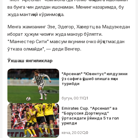
ва бунга чин дилдан ишонаман. Менинг назаримда, бу
жуда мантиқий кўринмоқда.
Менга жамоанинг Эзе, Эдегор, Хавертц ва Мадуэкедан
иборат ҳужум чизиғи жуда манзур бўляпти.
"Манчестер Сити" мавсум якунини очко йўқотмасдан
ўтказа олмайди", — деди Венгер.
Ўхшаш янгиликлар
"Арсенал" "Ювентус" юлдузини
ўз сафига қўшиб олишга яқин
турибди
бугун, 00:11
1
Emirates Cup. “Арсенал” ва
“Боруссия Дортмунд”
ўртасидаги ўйинда 5 та гол
урилди
кеча, 20:02
0