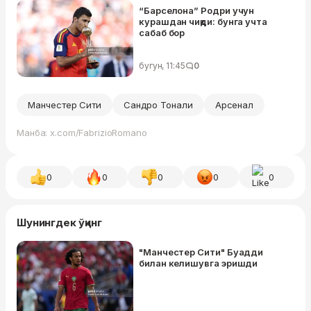
“Барселона” Родри учун
курашдан чиқди: бунга учта
сабаб бор
бугун, 11:45
0
Манчестер Сити
Сандро Тонали
Арсенал
Манба: x.com/FabrizioRomano
0
0
0
0
0
Шунингдек ўқинг
"Манчестер Сити" Буадди
билан келишувга эришди