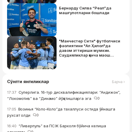
Бернарду Силва “Реал”да
машғулотларни бошлади
"Манчестер Сити" футболчиси
фаолиятини "Ал Ҳилол"да
давом эттириши мумкин.
Саудияликлар қанча маош
таклиф қилгани маълум
Сўнгги янгиликлар
Барча ›
Суперлига. 16-тур дисквалификациялари: “Андижон”,
17:37
“Локомотив” ва “Динамо” йўқотишларга эга
0
Возинья “Коло-Коло”да тахаллуси остида ўйнашга
17:05
рухсат олди
0
“Ливерпуль” ва ПСЖ Барколя бўйича келиша
16:40
0