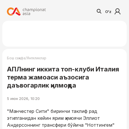
O'z
/
Бош саҳифа
Янгиликлар
АПЛнинг иккита топ-клуби Италия
терма жамоаси аъзосига
даъвогарлик қилмоқда
5 июн 2026, 10:20
"Манчестер Сити" биринчи таклиф рад
этилганидан кейин ярим ҳимоячи Эллиот
Андерсоннинг трансфери бўйича "Ноттингем"