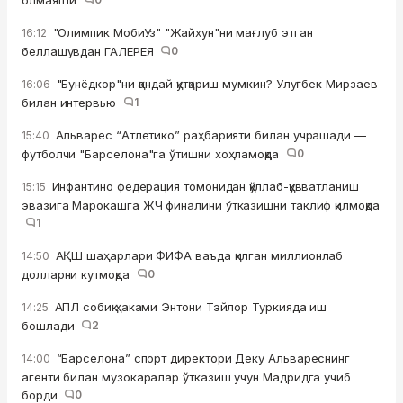
олмаяпти
"Олимпик МобиУз" "Жайхун"ни мағлуб этган
16:12
беллашувдан ГАЛЕРЕЯ
0
"Бунёдкор"ни қандай қутқариш мумкин? Улуғбек Мирзаев
16:06
билан интервью
1
Альварес “Атлетико” раҳбарияти билан учрашади —
15:40
футболчи "Барселона"га ўтишни хоҳламоқда
0
Инфантино федерация томонидан қўллаб-қувватланиш
15:15
эвазига Марокашга ЖЧ финалини ўтказишни таклиф қилмоқда
1
АҚШ шаҳарлари ФИФА ваъда қилган миллионлаб
14:50
долларни кутмоқда
0
АПЛ собиқ ҳаками Энтони Тэйлор Туркияда иш
14:25
бошлади
2
“Барселона” спорт директори Деку Альвареснинг
14:00
агенти билан музокаралар ўтказиш учун Мадридга учиб
борди
0