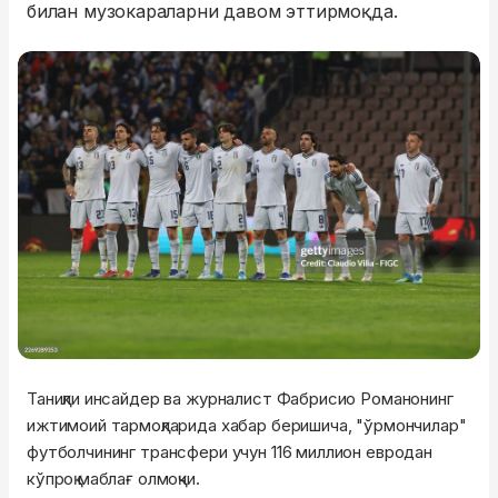
билан музокараларни давом эттирмоқда.
Таниқли инсайдер ва журналист Фабрисио Романонинг
ижтимоий тармоқларида хабар беришича, "ўрмончилар"
футболчининг трансфери учун 116 миллион евродан
кўпроқ маблағ олмоқчи.