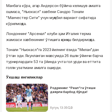
Манбага кўра, агар Андерсон бўйича келишув амалга
ошмаса, "Ньюкасл" хавбеки Сандро Тонали
"Манчестер Сити" учун муқобил вариант сифатида
кўрилмоқда.
Лондоннинг "Арсенал" клуби ҳам Италия терма
жамоаси хавбекининг ўтишига қизиқиш билдирмоқда.
Тонали "Ньюкасл"га 2023 йилнинг ёзида "Милан"дан
ўтган эди. Якунланган мавсумда 26 ёшли ўйинчи барча
турнирлардаги 53 та ўйинда учта гол урди ва еттита
голли узатмани амалга оширди.
Ўхшаш янгиликлар
Родрининг “Реал”га ўтиши
деярли барбод бўлди!
бугун, 13:35
3