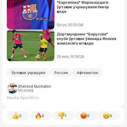
"Барселона" Марокашдаги
ўртоқлик учрашувини бекор
қилди
бугун, 00:50
0
Дортмунднинг "Боруссия"
клуби ўртоқлик ўйинида Япония
жамоасига ютқазди
29 июл, 19:19
0
Ўртоқлик учрашуви
Россия
Афғонистон
Sherzod Nurmatov
Муаллиф
Манба: Sport24.ru
2
0
1
0
0