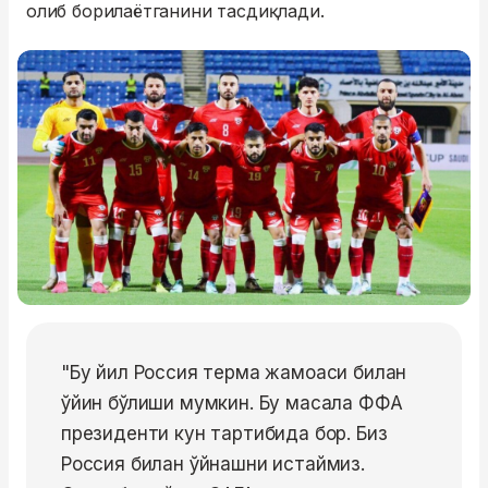
олиб борилаётганини тасдиқлади.
"Бу йил Россия терма жамоаси билан
ўйин бўлиши мумкин. Бу масала ФФА
президенти кун тартибида бор. Биз
Россия билан ўйнашни истаймиз.