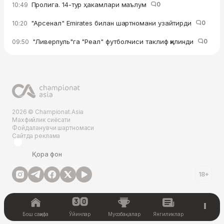
Пролига. 14-тур ҳакамлари маълум
0
10:49
"Арсенал" Emirates билан шартномани узайтирди
0
10:20
"Ливерпуль"га "Реал" футболчиси таклиф қилинди
0
09:50
2026 © Championat.Asia
Махфийлик сиёсати
Фойдаланувчи шартномаси
Сайтда реклама
Қора фон
18+
Бош саҳифа
Ўйинлар
Мусобақалар
Янгиликлар