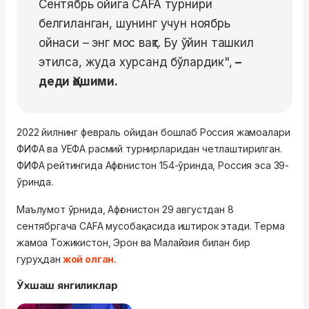
Сентябрь ойига CAFA турнири
белгиланган, шунинг учун ноябрь
ойнаси – энг мос вақт. Бу ўйин ташкил
этилса, жуда хурсанд бўлардик",
–
деди Ҳошими.
2022 йилнинг февраль ойидан бошлаб Россия жамоалари
ФИФА ва УEФА расмий турнирларидан четлаштирилган.
ФИФА рейтингида Афғонистон 154-ўринда, Россия эса 39-
ўринда.
Маълумот ўрнида, Афғонистон 29 августдан 8
сентябргача CAFA мусобақасида иштирок этади. Терма
жамоа Тожикистон, Эрон ва Малайзия билан бир
гуруҳдан
жой олган.
Ўхшаш янгиликлар