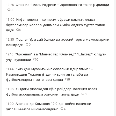
Флик ва Ямаль Родрини “Барселона”га таклиф қилишди
13:25
0
Инфантинонинг кечирим сўраши камлик қилади:
13:00
Футболчилар касаба уюшмаси ФИФА олдига тўртта талаб
қўйди
0
Форлан Уругвай ёшлар ва асосий терма жамоаларини
12:35
бошқаради
0
“Арсенал” ва “Манчестер Юнайтед” “Шахтёр” юлдузи
12:10
учун курашади
0
"Биз ҳам муаммонинг сабабини қидиряпмиз" –
11:44
Камолиддин Тожиев қўлдан чиқарилган ғалаба ва
футболчиларнинг хатолари ҳақида
6
ЖЧдаги фиаскодан сўнг рейдлар: полиция Корея
11:36
футбол ассоциацияси офисини тинтув қилди
0
Александр Хомяков: "2:0'дан кейин вазиятни
11:00
ўнглашимизга ишонмагандим"
4