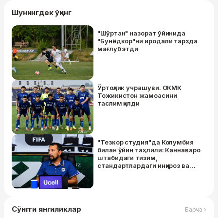
Шунингдек ўқинг
"Шўртан" назорат ўйинида
"Бунёдкор"ни иродали тарзда
мағлуб этди
Ўртоқлик учрашуви. ОКМК
Тожикистон жамоасини
таслим қилди
"Тезкор студия"да Колумбия
билан ўйин таҳлили: Каннаваро
штабидаги тизим,
стандартлардаги инқироз ва
муаммолар
Сўнгги янгиликлар
Барча ›