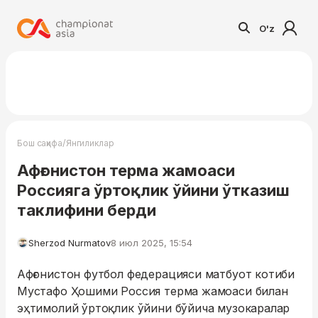
O'z
/
Бош саҳифа
Янгиликлар
Афғонистон терма жамоаси
Россияга ўртоқлик ўйини ўтказиш
таклифини берди
Sherzod Nurmatov
8 июл 2025, 15:54
Афғонистон футбол федерацияси матбуот котиби
Мустафо Ҳошими Россия терма жамоаси билан
эҳтимолий ўртоқлик ўйини бўйича музокаралар