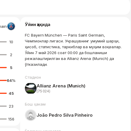
Ўйин ҳақида
main
FC Bayern München — Paris Saint Germain,
Чемпионлар лигаси. Учрашувнинг умумий шарҳи,
10
ҳисоб, статистика, таркиблар ва муҳим воқеалар.
Ўйин 7 май 2026 соат 00:00 да бошланиши
2
режалаштирилган ва Allianz Arena (Munich) да
ўтказилади.
5
Стадион
64
%
Allianz Arena (Munich)
(75 024)
45
Бош ҳакам
23
João Pedro Silva Pinheiro
156