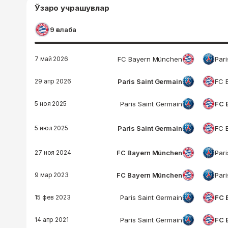
Ўзаро учрашувлар
9 ғалаба
7 май 2026
FC Bayern München
Pari
29 апр 2026
Paris Saint Germain
FC 
5 ноя 2025
Paris Saint Germain
FC 
5 июл 2025
Paris Saint Germain
FC 
27 ноя 2024
FC Bayern München
Pari
9 мар 2023
FC Bayern München
Pari
15 фев 2023
Paris Saint Germain
FC 
14 апр 2021
Paris Saint Germain
FC 