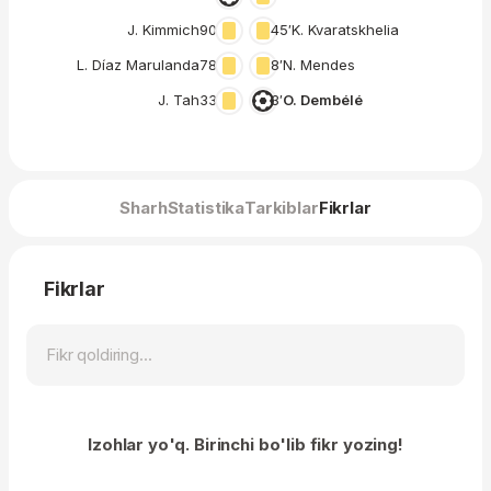
J. Kimmich
90′
45′
K. Kvaratskhelia
L. Díaz Marulanda
78′
8′
N. Mendes
J. Tah
33′
3′
O. Dembélé
Sharh
Statistika
Tarkiblar
Fikrlar
Fikrlar
Izohlar yo'q. Birinchi bo'lib fikr yozing!