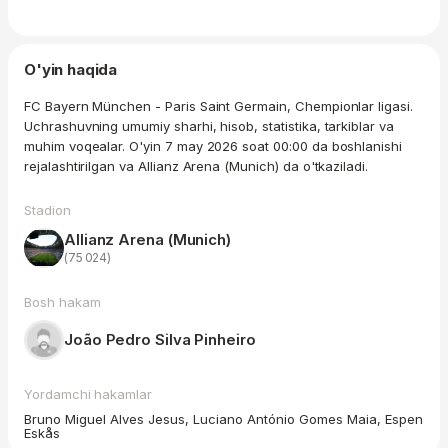
O'yin haqida
FC Bayern München - Paris Saint Germain, Chempionlar ligasi.
Uchrashuvning umumiy sharhi, hisob, statistika, tarkiblar va
muhim voqealar. O'yin 7 may 2026 soat 00:00 da boshlanishi
rejalashtirilgan va Allianz Arena (Munich) da o'tkaziladi.
Stadion
Allianz Arena (Munich)
(75 024)
Bosh hakam
João Pedro Silva Pinheiro
Yordamchi hakamlar
Bruno Miguel Alves Jesus, Luciano António Gomes Maia, Espen
Eskås