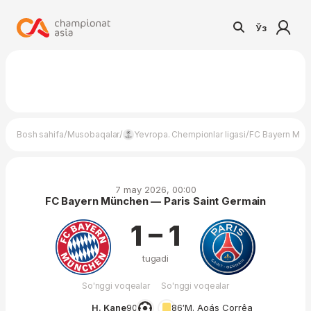
Ўз
/
/
/
Bosh sahifa
Musobaqalar
Yevropa. Chempionlar ligasi
FC Bayern Münc
7 may 2026, 00:00
FC Bayern München — Paris Saint Germain
1 – 1
tugadi
So'nggi voqealar
So'nggi voqealar
H. Kane
90′
86′
M. Aoás Corrêa