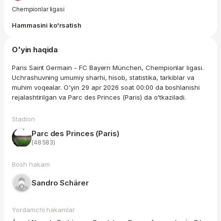
Chempionlar ligasi
Hammasini ko'rsatish
O'yin haqida
Paris Saint Germain - FC Bayern München, Chempionlar ligasi.
Uchrashuvning umumiy sharhi, hisob, statistika, tarkiblar va
muhim voqealar. O'yin 29 apr 2026 soat 00:00 da boshlanishi
rejalashtirilgan va Parc des Princes (Paris) da o'tkaziladi.
Stadion
Parc des Princes (Paris)
(48 583)
Bosh hakam
Sandro Schärer
Yordamchi hakamlar