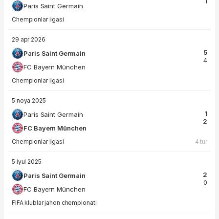
1
Paris Saint Germain
Chempionlar ligasi
29 apr 2026
5
Paris Saint Germain
4
FC Bayern München
Chempionlar ligasi
5 noya 2025
1
Paris Saint Germain
2
FC Bayern München
Chempionlar ligasi
4 tur
5 iyul 2025
2
Paris Saint Germain
0
FC Bayern München
FIFA klublar jahon chempionati