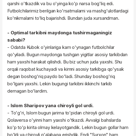
qarshi o'tkazdik va bu o'yinga ko'p narsa bog'liq edi.
Futbolchilarimiz berilgan ko'rsatmalarni va mashg'ulotlardagi
ko'nikmalarni to'liq bajarishdi. Bundan juda xursandman.
- Optimal tarkibni maydonga tushirmaganingiz
sababi?
- Odatda Kubok o'yinlariga kam o'ynagan futbolchilar
qo'yiladi. Bugun maydonga tushgan yigitlar asosiy tarkibdan
ham yaxshi harakat qilishdi. Bu biz uchun juda yaxshi. Shu
orqali raqobat kuchayadi va kimni asosiy tarkibga qo'ysak
degan boshog'riq paydo bo'ladi. Shunday boshog'riq
bo'lgani yaxshi. Lekin bugungi tarkibni ikkinchi tarkib
demagan bo'lardim.
- Islom Sharipov yana chiroyli gol urdi.
- To'g'ri, Islom bugun jarima to'pidan chiroyli gol urdi.
Qolaversa o'yinni ham yaxshi o'tkazdi. Avvalgi bahslarda
ko'p to'p kirita olmay kelayotgandik. Lekin bugun gollar ham
bo'ldi va chiroyli g'alabaga erishdik. Endi "Surxon" ham