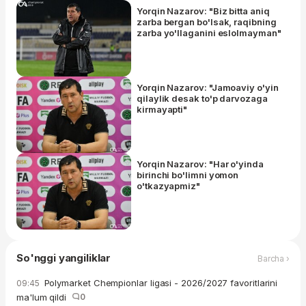
Yorqin Nazarov: "Biz bitta aniq
zarba bergan bo'lsak, raqibning
zarba yo'llaganini eslolmayman"
Yorqin Nazarov: "Jamoaviy o'yin
qilaylik desak to'p darvozaga
kirmayapti"
Yorqin Nazarov: "Har o'yinda
birinchi bo'limni yomon
o'tkazyapmiz"
So'nggi yangiliklar
Barcha ›
Polymarket Chempionlar ligasi - 2026/2027 favoritlarini
09:45
ma'lum qildi
0