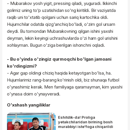
- Mubarakov yosh yigit, pressing qiladi, yuguradi. Ikkinchi
golimiz uning to'p uzatishidan so'ng kiritildi. Bir vaziyatda
raqib uni to'xtatib qolgani uchun sariq kartochka oldi.
Hujumchilar odatda qizg'anchiq bo'ladi, o'zim gol ursam
deydi. Bu tomondan Mubarakovning qilgan ishini yaxshi
deyman, lekin keyingi uchrashuvlarda o'zi ham gol urishini
xohlayman. Bugun o'ziga berilgan ishonchni oqladi.
- Bu o'yinda o'zingiz qurmoqchi bo'lgan jamoani
ko'rdingizmi?
- Agar gap oldingi chiziq haqida ketayotgan bo'lsa, ha.
Hujumlarimiz rang-barang ko'rinish oldi, biz shunaqa futbol
o'ynashimiz kerak. Men familiyaga qaramayman, kim yaxshi
o'ynasa doim o'ynayveradi.
O'xshash yangiliklar
Eshitdik-da! Proliga
yetakchilaridan birining bosh
murabbiyi iste'foga chiqarildi