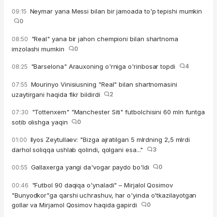
Neymar yana Messi bilan bir jamoada to'p tepishi mumkin
09:15
0
"Real" yana bir jahon chempioni bilan shartnoma
08:50
imzolashi mumkin
0
"Barselona" Arauxoning o'rniga o'rinbosar topdi
4
08:25
Mourinyo Vinisiusning "Real" bilan shartnomasini
07:55
uzaytirgani haqida fikr bildirdi
2
"Tottenxem" "Manchester Siti" futbolchisini 60 mln funtga
07:30
sotib olishga yaqin
0
Ilyos Zeytullaev: "Bizga ajratilgan 5 mlrdning 2,5 mlrdi
01:00
darhol soliqqa ushlab qolindi, qolgani esa..."
3
Gallaxerga yangi da'vogar paydo bo'ldi
0
00:55
"Futbol 90 daqiqa o'ynaladi" – Mirjalol Qosimov
00:46
"Bunyodkor"ga qarshi uchrashuv, har o'yinda o'tkazilayotgan
gollar va Mirjamol Qosimov haqida gapirdi
0