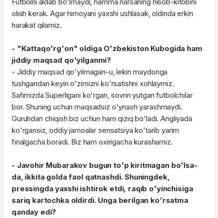
Futbolni aldab bo'lmaydi, hamma narsaning hisob-kitobini
olish kerak. Agar himoyani yaxshi ushlasak, oldinda erkin
harakat qilamiz.
- "Kattaqo'rg'on" oldiga O'zbekiston Kubogida ham
jiddiy maqsad qo'yilganmi?
- Jiddiy maqsad qo'yilmagan-u, lekin maydonga
tushgandan keyin o'zimizni ko'rsatishni xohlaymiz.
Safimizda Superligani ko'rgan, sovrin yutgan futbolchilar
bor. Shuning uchun maqsadsiz o'ynash yarashmaydi.
Guruhdan chiqish biz uchun ham qiziq bo'ladi. Angliyada
ko'rgansiz, oddiy jamoalar sensatsiya ko'tarib yarim
finalgacha boradi. Biz ham oxirigacha kurashamiz.
- Javohir Mubarakov bugun to'p kiritmagan bo'lsa-
da, ikkita golda faol qatnashdi. Shuningdek,
pressingda yaxshi ishtirok etdi, raqib o'yinchisiga
sariq kartochka oldirdi. Unga berilgan ko'rsatma
qanday edi?