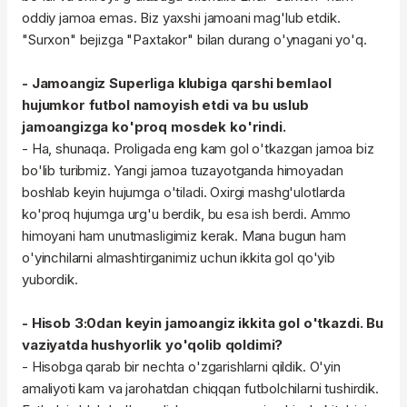
oddiy jamoa emas. Biz yaxshi jamoani mag'lub etdik.
"Surxon" bejizga "Paxtakor" bilan durang o'ynagani yo'q.
- Jamoangiz Superliga klubiga qarshi bemlaol
hujumkor futbol namoyish etdi va bu uslub
jamoangizga ko'proq mosdek ko'rindi.
- Ha, shunaqa. Proligada eng kam gol o'tkazgan jamoa biz
bo'lib turibmiz. Yangi jamoa tuzayotganda himoyadan
boshlab keyin hujumga o'tiladi. Oxirgi mashg'ulotlarda
ko'proq hujumga urg'u berdik, bu esa ish berdi. Ammo
himoyani ham unutmasligimiz kerak. Mana bugun ham
o'yinchilarni almashtirganimiz uchun ikkita gol qo'yib
yubordik.
- Hisob 3:0dan keyin jamoangiz ikkita gol o'tkazdi. Bu
vaziyatda hushyorlik yo'qolib qoldimi?
- Hisobga qarab bir nechta o'zgarishlarni qildik. O'yin
amaliyoti kam va jarohatdan chiqqan futbolchilarni tushirdik.