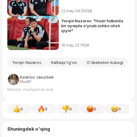
22 may, 09:30
0
Yorqin Nazarov: "Hozir futbolda
bir oyoqda o'ynab ochko olish
qiyin"
18 may, 22:11
0
Yorqin Nazarov
Kattaqo'rg'on
O'zbekiston kubogi
Aslanov Jasurbek
Muallif
Manba: championat.asia
0
0
0
0
0
Shuningdek o'qing