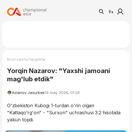
Ўз
/
Bosh sahifa
Yangiliklar
Yorqin Nazarov: "Yaxshi jamoani
mag'lub etdik"
Aslanov Jasurbek
14 may 2026, 01:26
O'zbekiston Kubogi 1-turdan o'rin olgan
"Kattaqo'rg'on" - "Surxon" uchrashuvi 3:2 hisobida
yakun topdi.