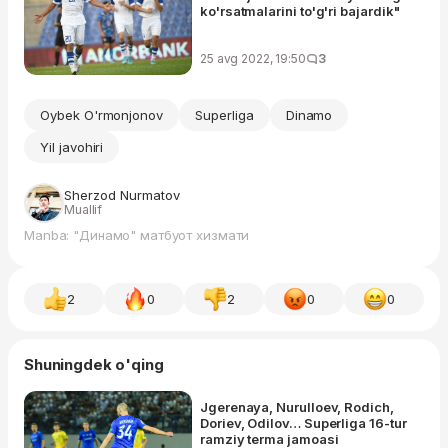
ko'rsatmalarini to'g'ri bajardik"
25 avg 2022, 19:50
3
Oybek O'rmonjonov
Superliga
Dinamo
Yil javohiri
Sherzod Nurmatov
Muallif
Manba: "Динамо" матбуот хизмати
2
0
2
0
0
Shuningdek o'qing
Jgerenaya, Nurulloev, Rodich,
Doriev, Odilov… Superliga 16-tur
ramziy terma jamoasi