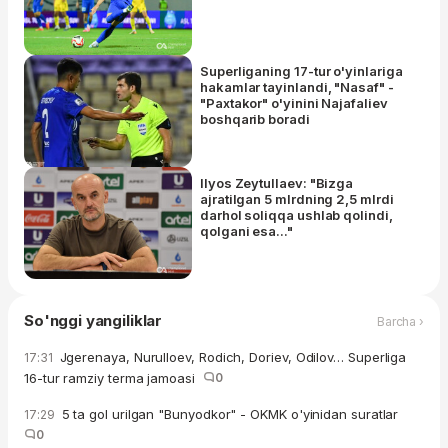
Superliganing 17-tur o'yinlariga
hakamlar tayinlandi, "Nasaf" -
"Paxtakor" o'yinini Najafaliev
boshqarib boradi
Ilyos Zeytullaev: "Bizga
ajratilgan 5 mlrdning 2,5 mlrdi
darhol soliqqa ushlab qolindi,
qolgani esa..."
So'nggi yangiliklar
Barcha ›
Jgerenaya, Nurulloev, Rodich, Doriev, Odilov… Superliga
17:31
16-tur ramziy terma jamoasi
0
5 ta gol urilgan "Bunyodkor" - OKMK o'yinidan suratlar
17:29
0