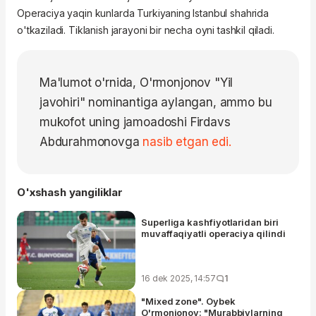
Operaciya yaqin kunlarda Turkiyaning Istanbul shahrida
o'tkaziladi. Tiklanish jarayoni bir necha oyni tashkil qiladi.
Ma'lumot o'rnida, O'rmonjonov "Yil
javohiri" nominantiga aylangan, ammo bu
mukofot uning jamoadoshi Firdavs
Abdurahmonovga
nasib etgan edi.
O'xshash yangiliklar
Superliga kashfiyotlaridan biri
muvaffaqiyatli operaciya qilindi
16 dek 2025, 14:57
1
"Mixed zone". Oybek
O'rmonjonov: "Murabbiylarning