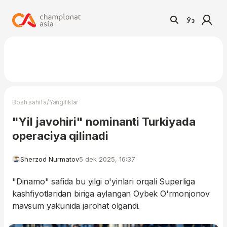
Ўз
/
Bosh sahifa
Yangiliklar
"Yil javohiri" nominanti Turkiyada
operaciya qilinadi
Sherzod Nurmatov
5 dek 2025, 16:37
"Dinamo" safida bu yilgi o'yinlari orqali Superliga
kashfiyotlaridan biriga aylangan Oybek O'rmonjonov
mavsum yakunida jarohat olgandi.