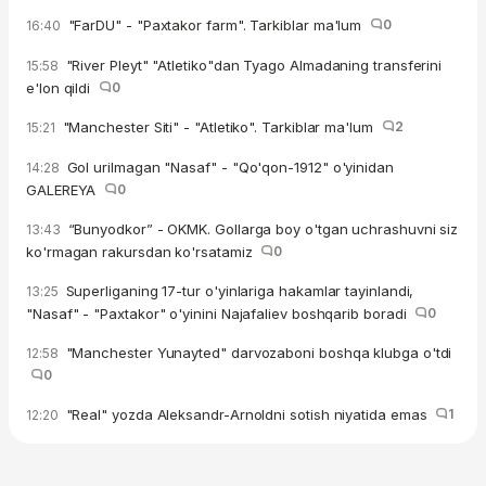
"FarDU" - "Paxtakor farm". Tarkiblar ma'lum
0
16:40
"River Pleyt" "Atletiko"dan Tyago Almadaning transferini
15:58
e'lon qildi
0
"Manchester Siti" - "Atletiko". Tarkiblar ma'lum
2
15:21
Gol urilmagan "Nasaf" - "Qo'qon-1912" o'yinidan
14:28
GALEREYA
0
“Bunyodkor” - OKMK. Gollarga boy o'tgan uchrashuvni siz
13:43
ko'rmagan rakursdan ko'rsatamiz
0
Superliganing 17-tur o'yinlariga hakamlar tayinlandi,
13:25
"Nasaf" - "Paxtakor" o'yinini Najafaliev boshqarib boradi
0
"Manchester Yunayted" darvozaboni boshqa klubga o'tdi
12:58
0
"Real" yozda Aleksandr-Arnoldni sotish niyatida emas
1
12:20