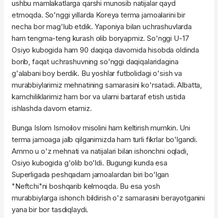
ushbu mamlakatlarga qarshi munosib natijalar qayd
etmoqda. So'nggi yillarda Koreya terma jamoalarini bir
necha bor mag'lub etdik. Yaponiya bilan uchrashuvlarda
ham tengma-teng kurash olib boryapmiz. So'nggi U-17
Osiyo kubogida ham 90 daqiqa davomida hisobda oldinda
borib, faqat uchrashuvning so'nggi daqiqalaridagina
g'alabani boy berdik. Bu yoshlar futbolidagi o'sish va
murabbiylarimiz mehnatining samarasini ko'rsatadi. Albatta,
kamchiliklarimiz ham bor va ularni bartaraf etish ustida
ishlashda davom etamiz.
Bunga Islom Ismoilov misolini ham keltirish mumkin. Uni
terma jamoaga jalb qilganimizda ham turli fikrlar bo'lgandi.
Ammo u o'z mehnati va natijalari bilan ishonchni oqladi,
Osiyo kubogida g'olib bo'ldi. Bugungi kunda esa
Superligada peshqadam jamoalardan biri bo'lgan
"Neftchi"ni boshqarib kelmoqda. Bu esa yosh
murabbiylarga ishonch bildirish o'z samarasini berayotganini
yana bir bor tasdiqlaydi.