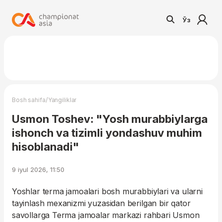
Ўз
/
Bosh sahifa
Yangiliklar
Usmon Toshev: "Yosh murabbiylarga
ishonch va tizimli yondashuv muhim
hisoblanadi"
9 iyul 2026, 11:50
Yoshlar terma jamoalari bosh murabbiylari va ularni
tayinlash mexanizmi yuzasidan berilgan bir qator
savollarga Terma jamoalar markazi rahbari Usmon