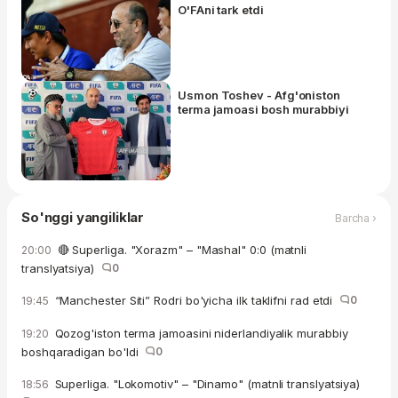
O'FAni tark etdi
Usmon Toshev - Afg'oniston
terma jamoasi bosh murabbiyi
So'nggi yangiliklar
Barcha ›
🔴 Superliga. "Xorazm" – "Mashal" 0:0 (matnli
20:00
translyatsiya)
0
“Manchester Siti” Rodri bo'yicha ilk taklifni rad etdi
0
19:45
Qozog'iston terma jamoasini niderlandiyalik murabbiy
19:20
boshqaradigan bo'ldi
0
Superliga. "Lokomotiv" – "Dinamo" (matnli translyatsiya)
18:56