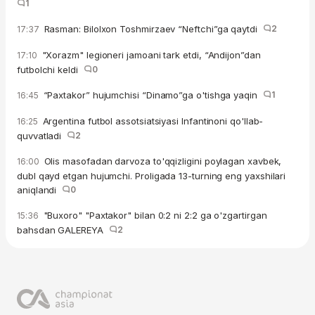
1
Rasman: Bilolxon Toshmirzaev “Neftchi”ga qaytdi
2
17:37
"Xorazm" legioneri jamoani tark etdi, “Andijon”dan
17:10
futbolchi keldi
0
“Paxtakor” hujumchisi “Dinamo”ga o'tishga yaqin
1
16:45
Argentina futbol assotsiatsiyasi Infantinoni qo'llab-
16:25
quvvatladi
2
Olis masofadan darvoza to'qqizligini poylagan xavbek,
16:00
dubl qayd etgan hujumchi. Proligada 13-turning eng yaxshilari
aniqlandi
0
"Buxoro" "Paxtakor" bilan 0:2 ni 2:2 ga o'zgartirgan
15:36
bahsdan GALEREYA
2