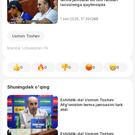
lavozimiga qaytmoqda
1 sen 2025, 17:39
60
Usmon Toshev
Manba: Uzbekistan FA
0
0
0
0
0
Shuningdek o'qing
Eshitdik-da! Usmon Toshev
Afg'oniston terma jamoasini tark
etdi
Eshitdik-da! Usmon Toshev