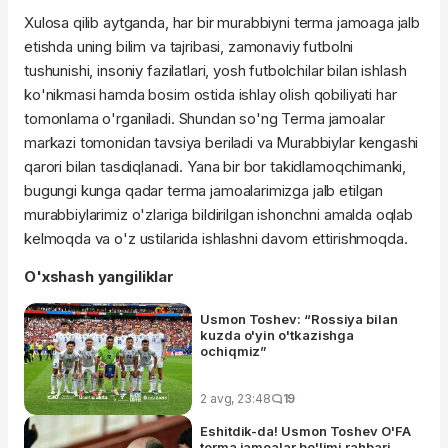
Xulosa qilib aytganda, har bir murabbiyni terma jamoaga jalb
etishda uning bilim va tajribasi, zamonaviy futbolni
tushunishi, insoniy fazilatlari, yosh futbolchilar bilan ishlash
ko'nikmasi hamda bosim ostida ishlay olish qobiliyati har
tomonlama o'rganiladi. Shundan so'ng Terma jamoalar
markazi tomonidan tavsiya beriladi va Murabbiylar kengashi
qarori bilan tasdiqlanadi. Yana bir bor takidlamoqchimanki,
bugungi kunga qadar terma jamoalarimizga jalb etilgan
murabbiylarimiz o'zlariga bildirilgan ishonchni amalda oqlab
kelmoqda va o'z ustilarida ishlashni davom ettirishmoqda.
O'xshash yangiliklar
Usmon Toshev: “Rossiya bilan
kuzda o'yin o'tkazishga
ochiqmiz”
2 avg, 23:48
19
Eshitdik-da! Usmon Toshev O'FA
terma jamoalar bo'limi rahbari