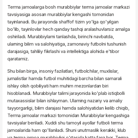
Terma jamoalarga bosh murabbiylar terma jamoalar markazi
tavsiyasiga asosan murabbiylar kengashi tomonidan
tayinlanadi. Bu jarayonda shaffof tizim yo'lga qo'yilgan
bo'lib, tayinlovlar hech qanday tashqi aralashuvlarsiz amalga
oshiriladi. Murabbiylarni tanlashda, birinchi navbatda,
ularning bilim va salohiyatiga, zamonaviy futbolni tushunish
darajasiga, tahliliy fikrlashi va intellektiga alohida e'tibor
qaratamiz.
Shu bilan birga, insoniy fazilatlari, futbolchilar, muxlislar,
jurnalistlar hamda futbol muhitidagi barcha bilan samarali
ishlay olish qobiliyati ham muhim mezonlardan biri
hisoblanadi. Murabbiylar talimi jarayonida ko'plab istiqbolli
mutaxassislar bilan ishlayman. Ularning nazariy va amaliy
tayyorgarligi, bilim darajasi hamda salohiyatidan kelib chiqib,
Terma jamoalar markazi tomonidan Murabbiylar kengashiga
tavsiyalar beriladi. Xuddi shu tamoyil ayollar futboli terma
jamoalarida ham qo'llaniladi. Shuni unutmaslik kerakki, klub
va terma jamoa murabbiyligi o'rtasida katta farq bor. Terma