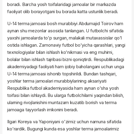
boradi. Barcha yosh toifalaridagi jamoalar bir markazda
faoliyat olib borayotgani bu borada katta ustunlik beradi.
U-14 terma jamoasi bosh murabbiyi Abdumajid Toirov ham
aynan shu mezonlar asosida tanlangan. U futbolchi sifatida
yaxshi jamoalarda to'p surgan, malakali mutaxassislar qo'l
ostida ishlagan. Zamonaviy futbol bo'yicha qarashlari, yangi
texnologiyalar bilan ishlash ko'nikmasi va eng muhimi,
bolalar bilan ishlash tajribasi bizni qoniqtirdi. Respublikadagi
akademiyadagi faoliyati ham ijobiy baholangani uchun unga
U-14 terma jamoasi ishonib topshirildi. Bundan tashqari,
yoshlar terma jamoalari murabbiylarining aksariyati
Respublika futbol akademiyasida ham aynan o'sha yosh
toifasi bilan ishlaydi. Bu ularga futbolchilarni yaqindan bilish,
ularning rivojlanishini muntazam kuzatib borish va terma
jamoaga tayyorlash imkonini beradi.
Ilgari Koreya va Yaponiyani o'zimiz uchun namuna sifatida
ko'rardik. Bugungi kunda esa yoshlar terma jamoalarimiz