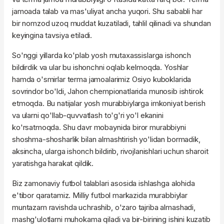
jamoada talab va mas'uliyat ancha yuqori. Shu sababli har
bir nomzod uzoq muddat kuzatiladi, tahlil qilinadi va shundan
keyingina tavsiya etiladi.
So'nggi yillarda ko'plab yosh mutaxassislarga ishonch
bildirdik va ular bu ishonchni oqlab kelmoqda. Yoshlar
hamda o'smirlar terma jamoalarimiz Osiyo kuboklarida
sovrindor bo'ldi, Jahon chempionatlarida munosib ishtirok
etmoqda. Bu natijalar yosh murabbiylarga imkoniyat berish
va ularni qo'llab-quvvatlash to'g'ri yo'l ekanini
ko'rsatmoqda. Shu davr mobaynida biror murabbiyni
shoshma-shosharlik bilan almashtirish yo'lidan bormadik,
aksincha, ularga ishonch bildirib, rivojlanishlari uchun sharoit
yaratishga harakat qildik.
Biz zamonaviy futbol talablari asosida ishlashga alohida
e'tibor qaratamiz. Milliy futbol markazida murabbiylar
muntazam ravishda uchrashib, o'zaro tajriba almashadi,
mashg'ulotlarni muhokama qiladi va bir-birining ishini kuzatib