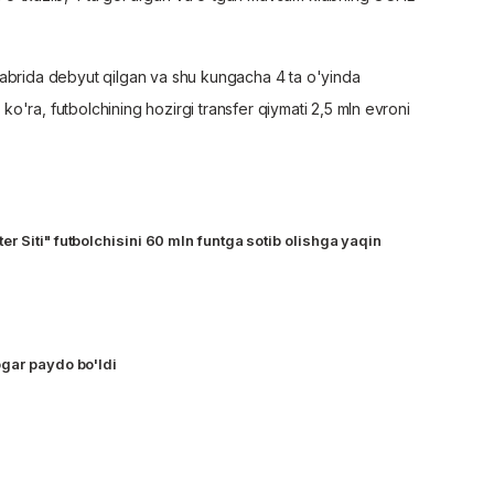
yabrida debyut qilgan va shu kungacha 4 ta o'yinda
'ra, futbolchining hozirgi transfer qiymati 2,5 mln evroni
 Siti" futbolchisini 60 mln funtga sotib olishga yaqin
gar paydo bo'ldi