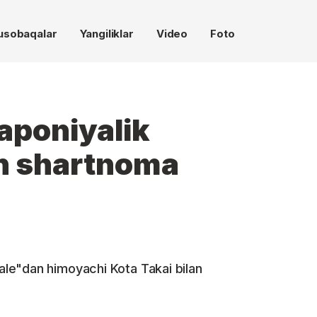
usobaqalar
Yangiliklar
Video
Foto
aponiyalik
an shartnoma
le"dan himoyachi Kota Takai bilan