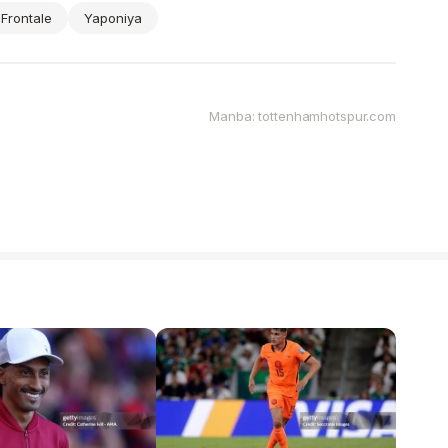
 Frontale
Yaponiya
Manba: tottenhamhotspur.com