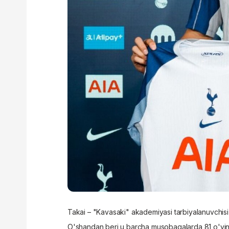
Takai – "Kavasaki" akademiyasi tarbiyalanuvchisi
O'shandan beri u barcha musobaqalarda 81 o'yin