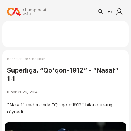
Ўз
/
Bosh sahifa
Yangiliklar
Superliga. “Qo'qon-1912” - “Nasaf”
1:1
8 apr 2026, 23:45
"Nasaf" mehmonda "Qo'qon-1912" bilan durang
o'ynadi