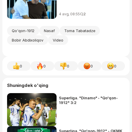
4 avg, 08:55
2
Qo'qon-1912
Nasaf
Toma Tabatadze
Bobir Abdixoliqov
Video
0
0
0
0
0
Shuningdek o'qing
Superliga. "Dinamo" - "Qo'qon-
1912" 3:2
Superliga. "Qo'qon-1912" - OKMK