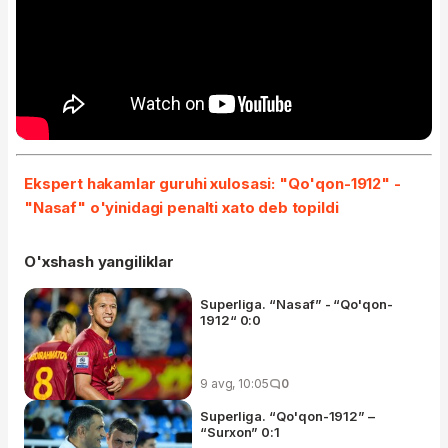
Ekspert hakamlar guruhi xulosasi: "Qo'qon-1912" -
"Nasaf" o'yinidagi penalti xato deb topildi
O'xshash yangiliklar
Superliga. “Nasaf” - “Qo'qon-
1912“ 0:0
9 avg, 10:05
0
Superliga. “Qo'qon-1912” –
“Surxon” 0:1