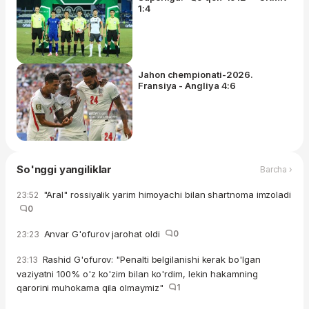
1:4
Jahon chempionati-2026.
Fransiya - Angliya 4:6
So'nggi yangiliklar
Barcha ›
"Aral" rossiyalik yarim himoyachi bilan shartnoma imzoladi
23:52
0
Anvar G'ofurov jarohat oldi
0
23:23
Rashid G'ofurov: "Penalti belgilanishi kerak bo'lgan
23:13
vaziyatni 100% o'z ko'zim bilan ko'rdim, lekin hakamning
qarorini muhokama qila olmaymiz"
1