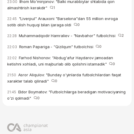
Ilhom Mo'minjonov: "Balki murabbiylar shtabida qon
23:00
almashtirish kerakdir"
1
"Liverpul" Arauxoni "Barselona"dan 55 million evroga
22:45
sotib olish huquqi bilan ijaraga oldi
0
Muhammadqodir Hamraliev - "Navbahor" futbolchisi
2
22:28
Roman Papariga - “Qizilqum” futbolchisi
0
22:03
Farhod Nishonov: "Abdug'afur Haydarov jamoadan
22:02
ketishni xohladi, uni majburlab olib qolishni istamadik"
0
Asror Aliqulov: "Bunday o'yinlarda futbolchilardan faqat
21:50
xarakter talab qilinadi"
0
Eldor Boymatov: "Futbolchilarga beradigan motivaciyaning
21:45
o'zi qolmadi"
0