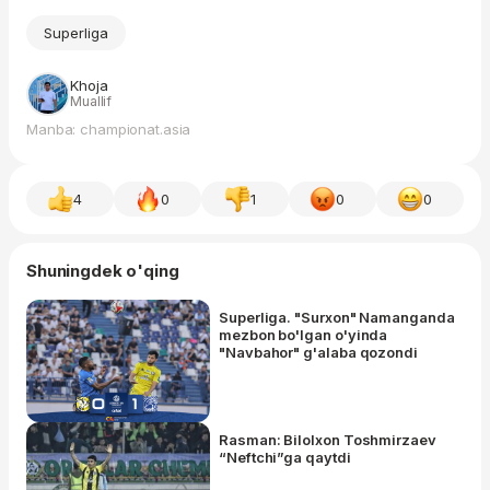
Superliga
Khoja
Muallif
Manba: championat.asia
4
0
1
0
0
Shuningdek o'qing
Superliga. "Surxon" Namanganda
mezbon bo'lgan o'yinda
"Navbahor" g'alaba qozondi
Rasman: Bilolxon Toshmirzaev
“Neftchi”ga qaytdi