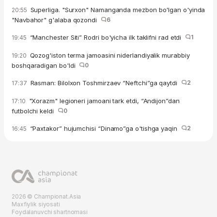
Superliga. "Surxon" Namanganda mezbon bo'lgan o'yinda
20:55
"Navbahor" g'alaba qozondi
6
“Manchester Siti” Rodri bo'yicha ilk taklifni rad etdi
1
19:45
Qozog'iston terma jamoasini niderlandiyalik murabbiy
19:20
boshqaradigan bo'ldi
0
Rasman: Bilolxon Toshmirzaev “Neftchi”ga qaytdi
2
17:37
"Xorazm" legioneri jamoani tark etdi, “Andijon”dan
17:10
futbolchi keldi
0
“Paxtakor” hujumchisi “Dinamo”ga o'tishga yaqin
2
16:45
2026 © Championat.Asia
Maxfiylik siyosati
Foydalanuvchi shartnomasi