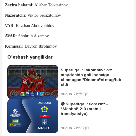
Zaxira hakami
: Alisher To'xtasinov
Nazoratchi
: Viktor Serazitdinov
VAR
: Ravshan Abduvohidov
AVAR
: Shohruh A'zamov
Komissar
: Davron Ibrohimov
O'xshash yangiliklar
Superliga. "Lokomotiv" o'z
maydonida goli inobatga
olinmagan "Dinamo"ni mag'lub
etdi
bugun, 21:25
3
🔴 Superliga. "Xorazm" –
"Mashal" 2:0 (matnli
translyatsiya)
bugun, 21:23
0