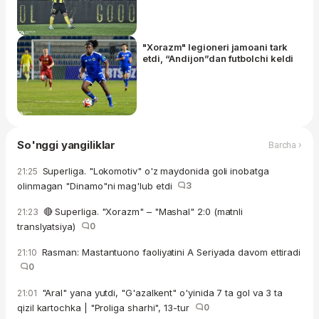
"Xorazm" legioneri jamoani tark
etdi, “Andijon”dan futbolchi keldi
So'nggi yangiliklar
Barcha ›
Superliga. "Lokomotiv" o'z maydonida goli inobatga
21:25
olinmagan "Dinamo"ni mag'lub etdi
3
🔴 Superliga. "Xorazm" – "Mashal" 2:0 (matnli
21:23
translyatsiya)
0
Rasman: Mastantuono faoliyatini A Seriyada davom ettiradi
21:10
0
"Aral" yana yutdi, "G'azalkent" o'yinida 7 ta gol va 3 ta
21:01
qizil kartochka | "Proliga sharhi", 13-tur
0