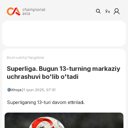
Ўз
/
Bosh sahifa
Yangiliklar
Superliga. Bugun 13-turning markaziy
uchrashuvi bo'lib o'tadi
Khoja
21 iyun 2025, 07:31
Superliganing 13-turi davom ettiriladi.