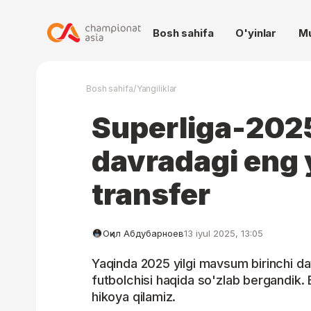
Bosh sahifa
O'yinlar
M
/
Bosh sahifa
Yangiliklar
Superliga-2025
davradagi eng 
transfer
Оқил Абдубарноев
13 iyul 2025, 13:05
Yaqinda 2025 yilgi mavsum birinchi da
futbolchisi haqida so'zlab bergandik. 
hikoya qilamiz.