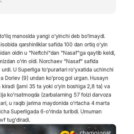
.
o'liq manosida yangi o'yinchi deb bo'lmaydi.
sobida qarshinliklar safida 100 dan ortiq o'yin
idan oldin u "Neftchi"dan "Nasaf"ga qaytib keldi,
mizdan o'rin oldi. Norchaev "Nasaf" safida
 urdi. U Superliga to'purarlari ro'yxatida uchinchi
 va Doriev (9) undan ko'proq gol urgan. Husayn
 kiradi (jami 35 ta yoki o'yin boshiga 2,8 ta) va
tija ko'rsatmoqda (zarbalarning 57 foizi darvoza
qari, u raqib jarima maydonida o'rtacha 4 marta
yicha Superligada 6-o'rinda turibdi. Umuman
f tug'diradi.