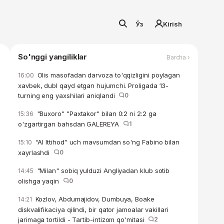
Ўз
Kirish
So'nggi yangiliklar
Barcha ›
Olis masofadan darvoza to'qqizligini poylagan
16:00
xavbek, dubl qayd etgan hujumchi. Proligada 13-
turning eng yaxshilari aniqlandi
0
"Buxoro" "Paxtakor" bilan 0:2 ni 2:2 ga
15:36
o'zgartirgan bahsdan GALEREYA
1
“Al Ittihod” uch mavsumdan so'ng Fabino bilan
15:10
xayrlashdi
0
"Milan" sobiq yulduzi Angliyadan klub sotib
14:45
olishga yaqin
0
Kozlov, Abdumajidov, Dumbuya, Boake
14:21
diskvalifikaciya qilindi, bir qator jamoalar vakillari
jarimaga tortildi - Tartib-intizom qo'mitasi
2