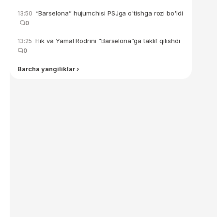
“Barselona” hujumchisi PSJga o'tishga rozi bo'ldi
13:50
0
Flik va Yamal Rodrini “Barselona”ga taklif qilishdi
13:25
0
Barcha yangiliklar ›