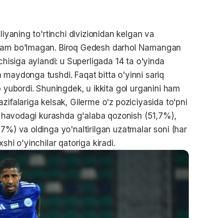
liyaning to'rtinchi divizionidan kelgan va
 ham bo'lmagan. Biroq Gedesh darhol Namangan
chisiga aylandi: u Superligada 14 ta o'yinda
 maydonga tushdi. Faqat bitta o'yinni sariq
b yubordi. Shuningdek, u ikkita gol urganini ham
zifalariga kelsak, Gilerme o'z poziciyasida to'pni
), havodagi kurashda g'alaba qozonish (51,7%),
7%) va oldinga yo'naltirilgan uzatmalar soni (har
shi o'yinchilar qatoriga kiradi.