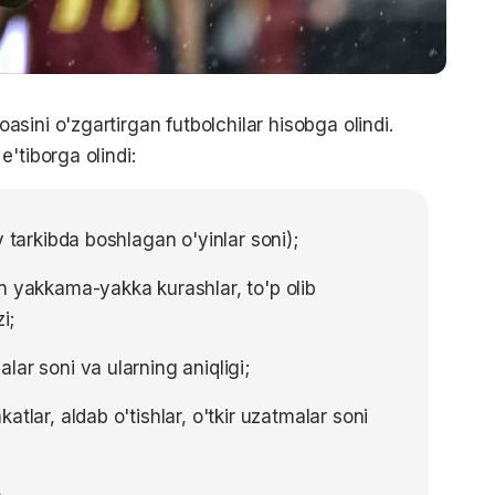
sini o'zgartirgan futbolchilar hisobga olindi.
'tiborga olindi:
y tarkibda boshlagan o'yinlar soni);
n yakkama-yakka kurashlar, to'p olib
i;
ar soni va ularning aniqligi;
tlar, aldab o'tishlar, o'tkir uzatmalar soni