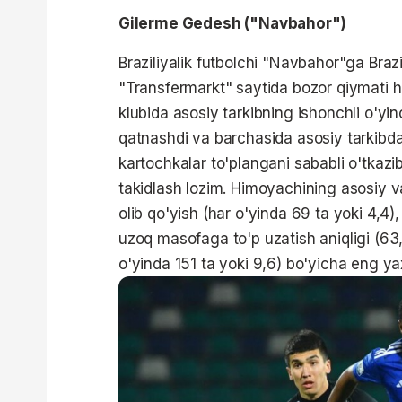
Gilerme Gedesh ("Navbahor")
Braziliyalik futbolchi "Navbahor"ga Brazi
"Transfermarkt" saytida bozor qiymati
klubida asosiy tarkibning ishonchli o'yin
qatnashdi va barchasida asosiy tarkibda
kartochkalar to'plangani sababli o'tkazi
takidlash lozim. Himoyachining asosiy va
olib qo'yish (har o'yinda 69 ta yoki 4,4
uzoq masofaga to'p uzatish aniqligi (63,
o'yinda 151 ta yoki 9,6) bo'yicha eng yax