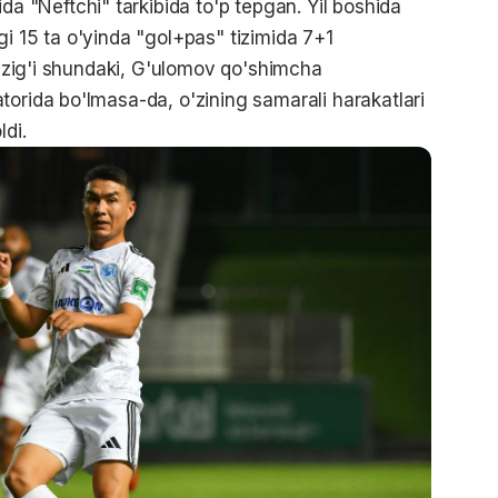
"Neftchi" tarkibida to'p tepgan. Yil boshida
i 15 ta o'yinda "gol+pas" tizimida 7+1
 Qizig'i shundaki, G'ulomov qo'shimcha
torida bo'lmasa-da, o'zining samarali harakatlari
ldi.