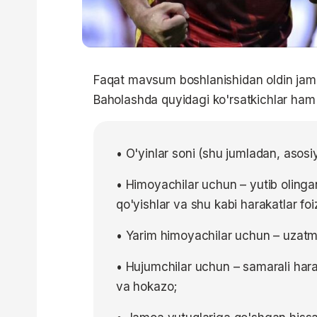
Faqat mavsum boshlanishidan oldin jamoa
Baholashda quyidagi ko'rsatkichlar ham e
• O'yinlar soni (shu jumladan, asosi
• Himoyachilar uchun – yutib olinga
qo'yishlar va shu kabi harakatlar foiz
• Yarim himoyachilar uchun – uzatmal
• Hujumchilar uchun – samarali haraka
va hokazo;