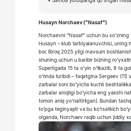
• Jamoa yutuqlariga qo'shgan hissa
Husayn Norchaev ("Nasaf")
Norchaevni "Nasaf" uchun bu so'zning t
Husayn – klub tarbiyalanuvchisi, uning hi
bor. Biroq 2025 yilgi mavsum boshlanish
shuning uchun u baribir bizning ro'yxati
Superligada 15 ta o'yin o'tkazib, 8 ta gol
o'rinda turibdi – faqatgina Sergeev (11)
zarbalar soni bo'yicha kuchli beshtalikka
zarbalar aniqligi bo'yicha eng yaxshi na
tomon aniq yo'naltirilgan). Bundan tash
to'pga teginyapti va bu ko'rsatkich bo'
olganda, Norchaev raqib uchun jiddiy xav