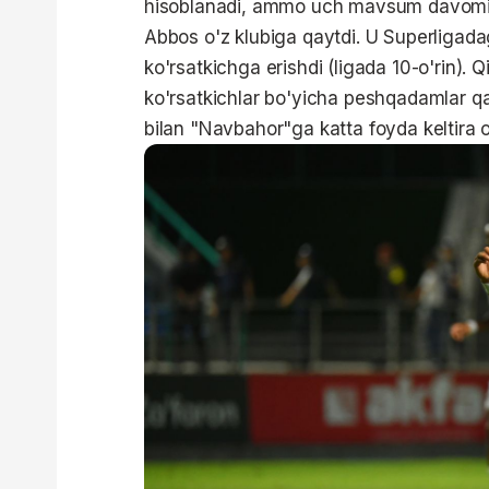
hisoblanadi, ammo uch mavsum davomida 
Abbos o'z klubiga qaytdi. U Superligadag
ko'rsatkichga erishdi (ligada 10-o'rin).
ko'rsatkichlar bo'yicha peshqadamlar qa
bilan "Navbahor"ga katta foyda keltira o