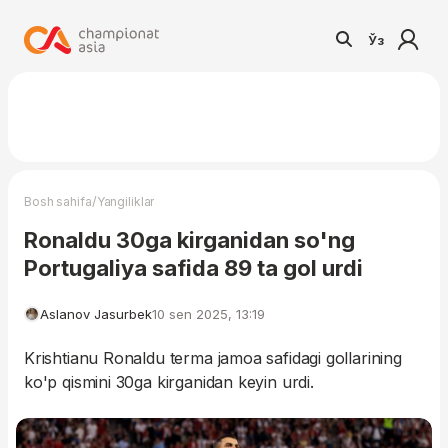
Ўз
/
Bosh sahifa
Yangiliklar
Ronaldu 30ga kirganidan so'ng
Portugaliya safida 89 ta gol urdi
Aslanov Jasurbek
10 sen 2025, 13:19
Krishtianu Ronaldu terma jamoa safidagi gollarining
ko'p qismini 30ga kirganidan keyin urdi.