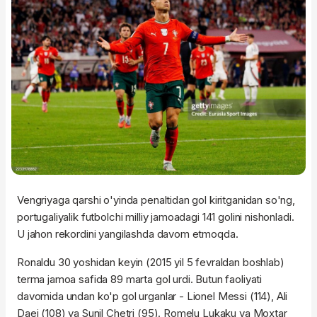
Vengriyaga qarshi o'yinda penaltidan gol kiritganidan so'ng,
portugaliyalik futbolchi milliy jamoadagi 141 golini nishonladi.
U jahon rekordini yangilashda davom etmoqda.
Ronaldu 30 yoshidan keyin (2015 yil 5 fevraldan boshlab)
terma jamoa safida 89 marta gol urdi. Butun faoliyati
davomida undan ko'p gol urganlar - Lionel Messi (114), Ali
Daei (108) va Sunil Chetri (95). Romelu Lukaku va Moxtar