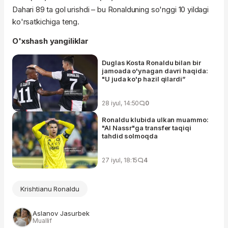
Dahari 89 ta gol urishdi – bu Ronalduning so'nggi 10 yildagi
ko'rsatkichiga teng.
O'xshash yangiliklar
Duglas Kosta Ronaldu bilan bir
jamoada o'ynagan davri haqida:
"U juda ko'p hazil qilardi”
28 iyul, 14:50
0
Ronaldu klubida ulkan muammo:
"Al Nassr"ga transfer taqiqi
tahdid solmoqda
27 iyul, 18:15
4
Krishtianu Ronaldu
Aslanov Jasurbek
Muallif