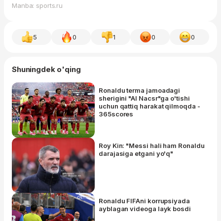
Manba: sports.ru
5
0
1
0
0
Shuningdek o'qing
Ronaldu terma jamoadagi
sherigini "Al Nacsr"ga o'tishi
uchun qattiq harakat qilmoqda -
365scores
Roy Kin: "Messi hali ham Ronaldu
darajasiga etgani yo'q"
Ronaldu FIFAni korrupsiyada
ayblagan videoga layk bosdi