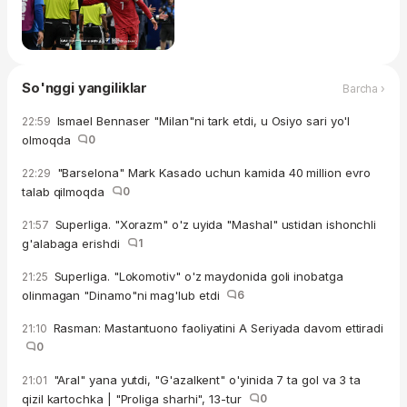
So'nggi yangiliklar
Barcha ›
Ismael Bennaser "Milan"ni tark etdi, u Osiyo sari yo'l
22:59
olmoqda
0
"Barselona" Mark Kasado uchun kamida 40 million evro
22:29
talab qilmoqda
0
Superliga. "Xorazm" o'z uyida "Mashal" ustidan ishonchli
21:57
g'alabaga erishdi
1
Superliga. "Lokomotiv" o'z maydonida goli inobatga
21:25
olinmagan "Dinamo"ni mag'lub etdi
6
Rasman: Mastantuono faoliyatini A Seriyada davom ettiradi
21:10
0
"Aral" yana yutdi, "G'azalkent" o'yinida 7 ta gol va 3 ta
21:01
qizil kartochka | "Proliga sharhi", 13-tur
0