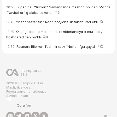
Superliga. "Surxon" Namanganda mezbon bo'lgan o'yinda
20:55
"Navbahor" g'alaba qozondi
6
“Manchester Siti” Rodri bo'yicha ilk taklifni rad etdi
1
19:45
Qozog'iston terma jamoasini niderlandiyalik murabbiy
19:20
boshqaradigan bo'ldi
0
Rasman: Bilolxon Toshmirzaev “Neftchi”ga qaytdi
2
17:37
2026 © Championat.Asia
Maxfiylik siyosati
Foydalanuvchi shartnomasi
Saytda reklama
Qora fon
18+