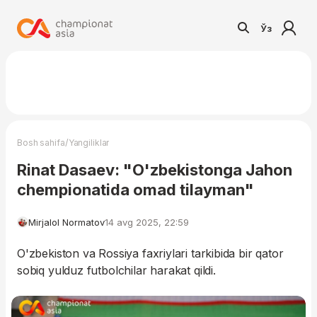
Ўз
/
Bosh sahifa
Yangiliklar
Rinat Dasaev: "O'zbekistonga Jahon
chempionatida omad tilayman"
Mirjalol Normatov
14 avg 2025, 22:59
O'zbekiston va Rossiya faxriylari tarkibida bir qator
sobiq yulduz futbolchilar harakat qildi.