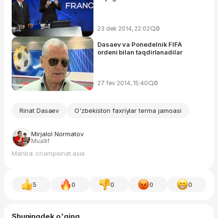
23 dek 2014, 22:02
0
Dasaev va Ponedelnik FIFA
ordeni bilan taqdirlanadilar
27 fev 2014, 15:40
0
Rinat Dasaev
O'zbekiston faxriylar terma jamoasi
Mirjalol Normatov
Muallif
Manba: championat.asia
5
0
0
0
0
Shuningdek o'qing