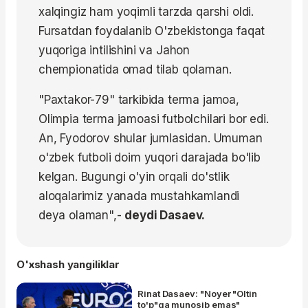
xalqingiz ham yoqimli tarzda qarshi oldi.
Fursatdan foydalanib O'zbekistonga faqat
yuqoriga intilishini va Jahon
chempionatida omad tilab qolaman.
"Paxtakor-79" tarkibida terma jamoa,
Olimpia terma jamoasi futbolchilari bor edi.
An, Fyodorov shular jumlasidan. Umuman
o'zbek futboli doim yuqori darajada bo'lib
kelgan. Bugungi o'yin orqali do'stlik
aloqalarimiz yanada mustahkamlandi
deya olaman",-
deydi Dasaev.
O'xshash yangiliklar
Rinat Dasaev: "Noyer "Oltin
to'p"ga munosib emas"