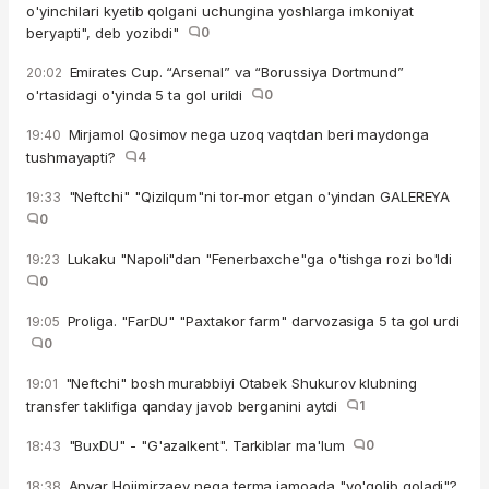
o'yinchilari kyetib qolgani uchungina yoshlarga imkoniyat
beryapti", deb yozibdi"
0
Emirates Cup. “Arsenal” va “Borussiya Dortmund”
20:02
o'rtasidagi o'yinda 5 ta gol urildi
0
Mirjamol Qosimov nega uzoq vaqtdan beri maydonga
19:40
tushmayapti?
4
"Neftchi" "Qizilqum"ni tor-mor etgan o'yindan GALEREYA
19:33
0
Lukaku "Napoli"dan "Fenerbaxche"ga o'tishga rozi bo'ldi
19:23
0
Proliga. "FarDU" "Paxtakor farm" darvozasiga 5 ta gol urdi
19:05
0
"Neftchi" bosh murabbiyi Otabek Shukurov klubning
19:01
transfer taklifiga qanday javob berganini aytdi
1
"BuxDU" - "G'azalkent". Tarkiblar ma'lum
0
18:43
Anvar Hojimirzaev nega terma jamoada "yo'qolib qoladi"?
18:38