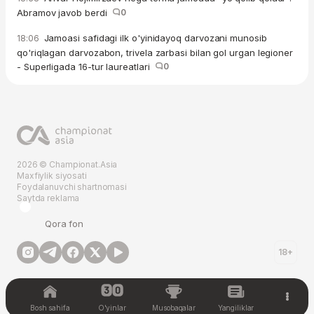
Abramov javob berdi
0
Jamoasi safidagi ilk o'yinidayoq darvozani munosib
18:06
qo'riqlagan darvozabon, trivela zarbasi bilan gol urgan legioner
- Superligada 16-tur laureatlari
0
2026 © Championat.Asia
Maxfiylik siyosati
Foydalanuvchi shartnomasi
Saytda reklama
Qora fon
18+
Bosh sahifa
O'yinlar
Musobaqalar
Yangiliklar