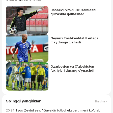
Dasaev Evro-2016 saralashi
qur'asida qatnashadi
Geynrix Toshkentda! U ertaga
maydonga tushadi
Ozarboyjon va O'zbekiston
faxriylari durang o'ynashdi
So'nggi yangiliklar
Barcha ›
Ilyos Zeytullaev: "Qaysidir futbol eksperti meni ko'plab
20:24