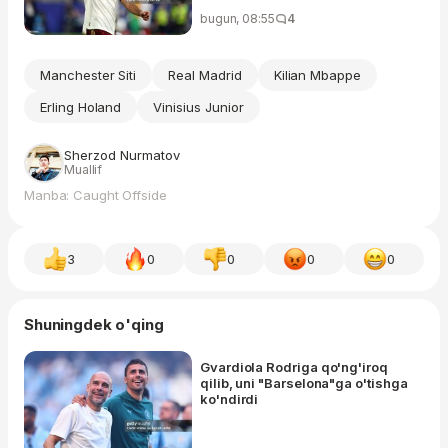
bugun, 08:55
4
Manchester Siti
Real Madrid
Kilian Mbappe
Erling Holand
Vinisius Junior
Sherzod Nurmatov
Muallif
Manba: Caught Offside
3
0
0
0
0
Shuningdek o'qing
Gvardiola Rodriga qo'ng'iroq
qilib, uni "Barselona"ga o'tishga
ko'ndirdi