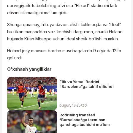
norvegiyalik futbolchining o'zi esa "Etixad" stadionini tark
etishni istamasligini ma'lum qildi.
Shunga qaramay, hikoya davom etishi kutilmoqda va "Real"
bu ulkan maqsaddan voz kechishi dargumon, chunki Holand
hujumda Kilian Mbappe uchun ideal sherik bo'lishi mumkin.
Holand joriy mavsum barcha musobaqalarda 9 o'yinda 12 ta
gol urdi.
O'xshash yangiliklar
Flik va Yamal Rodrini
“Barselona”ga taklif qilishdi
bugun, 13:25
0
Rodrining transferi
"Barselona"ga taxminan
qanchaga tushishi ma'lum