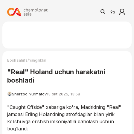
Ўз
/
Bosh sahifa
Yangiliklar
"Real" Holand uchun harakatni
boshladi
Sherzod Nurmatov
13 okt 2025, 13:58
"Caught Offside" xabariga ko'ra, Madridning "Real"
jamoasi Erling Holandning atrofidagilar bilan yirik
kelishuvga erishish imkoniyatini baholash uchun
bog'landi.