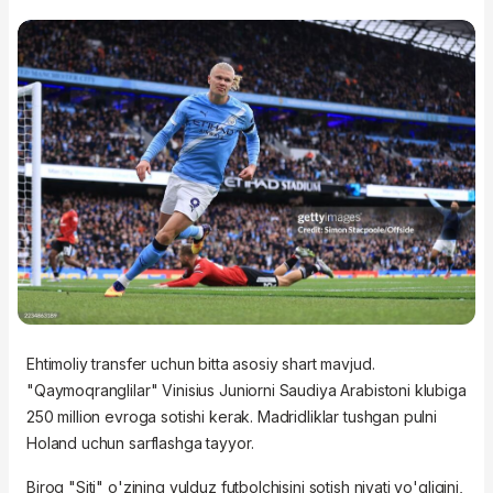
Ehtimoliy transfer uchun bitta asosiy shart mavjud.
"Qaymoqranglilar" Vinisius Juniorni Saudiya Arabistoni klubiga
250 million evroga sotishi kerak. Madridliklar tushgan pulni
Holand uchun sarflashga tayyor.
Biroq "Siti" o'zining yulduz futbolchisini sotish niyati yo'qligini,