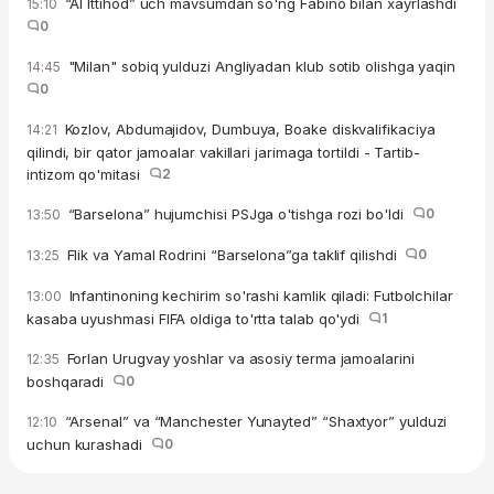
“Al Ittihod” uch mavsumdan so'ng Fabino bilan xayrlashdi
15:10
0
"Milan" sobiq yulduzi Angliyadan klub sotib olishga yaqin
14:45
0
Kozlov, Abdumajidov, Dumbuya, Boake diskvalifikaciya
14:21
qilindi, bir qator jamoalar vakillari jarimaga tortildi - Tartib-
intizom qo'mitasi
2
“Barselona” hujumchisi PSJga o'tishga rozi bo'ldi
0
13:50
Flik va Yamal Rodrini “Barselona”ga taklif qilishdi
0
13:25
Infantinoning kechirim so'rashi kamlik qiladi: Futbolchilar
13:00
kasaba uyushmasi FIFA oldiga to'rtta talab qo'ydi
1
Forlan Urugvay yoshlar va asosiy terma jamoalarini
12:35
boshqaradi
0
“Arsenal” va “Manchester Yunayted” “Shaxtyor” yulduzi
12:10
uchun kurashadi
0