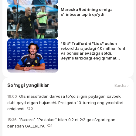
Mareska Rodrining o'rniga
o'rinbosar topib qo'ydi
"Siti" Traffordni "Lids" uchun
rekord darajadagi 40 million funt
va bonuslar evaziga sotdi.
Jeyms tarixdagi eng qimmat
britan darvozaboniga aylandi
So'nggi yangiliklar
Barcha ›
Olis masofadan darvoza to'qqizligini poylagan xavbek,
16:00
dubl qayd etgan hujumchi. Proligada 13-turning eng yaxshilari
aniqlandi
0
"Buxoro" "Paxtakor" bilan 0:2 ni 2:2 ga o'zgartirgan
15:36
bahsdan GALEREYA
1