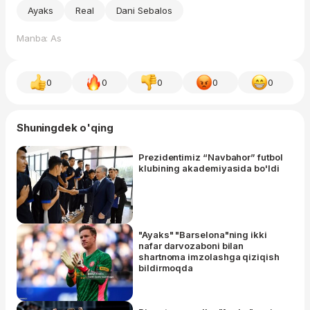
Ayaks
Real
Dani Sebalos
Manba: As
0
0
0
0
0
Shuningdek o'qing
Prezidentimiz “Navbahor” futbol
klubining akademiyasida bo'ldi
"Ayaks" "Barselona"ning ikki
nafar darvozaboni bilan
shartnoma imzolashga qiziqish
bildirmoqda