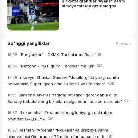
Bir qator grandlar "Ayaks" yarim
himoyachisiga qiziqmoqda
So'nggi yangiliklar
Barcha ›
"Bunyodkor" - OKMK. Tarkiblar ma'lum
0
18:38
"Neftchi" - "Qizilqum". Tarkiblar ma'lum
2
18:00
Intervyu. Shavkat Saidov: "Metallurg"da yangi sahifa
17:06
ochyapmiz. Superligaga chiqish ilojsiz vazifa emas"
0
Simeone Alvares haqida: "Atletiko" qaror qabul qildi.
16:55
Bunday futbolchining biz bilan qolganidan juda xursandmiz"
1
"Lokomotiv" "Dinamo"ni mag'lubiyatga uchratgan
16:37
o'yindan GALEREYA
0
Rasman: “Arsenal" "Nyukasl" va Braziliya yarim
16:22
himoyachisi Gimaraesni 75 million funtga sotib oldi
0