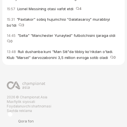
Lionel Messining otasi vafot etdi
4
15:57
“Paxtakor” sobiq hujumchisi “Galatasaroy” murabbiyi
15:31
bo'ldi
3
"Selta" “Manchester Yunayted” futbolchisini ijaraga oldi
14:45
0
Ruli dushanba kuni "Man Siti"da tibbiy ko'rikdan o'tadi.
13:48
Klub "Marsel” darvozabonini 3,5 million evroga sotib oladi
0
2026 © Championat.Asia
Maxfiylik siyosati
Foydalanuvchi shartnomasi
Saytda reklama
Qora fon