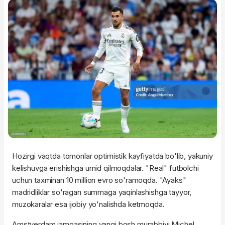
Hozirgi vaqtda tomonlar optimistik kayfiyatda bo'lib, yakuniy
kelishuvga erishishga umid qilmoqdalar. "Real" futbolchi
uchun taxminan 10 million evro so'ramoqda. "Ayaks"
madridliklar so'ragan summaga yaqinlashishga tayyor,
muzokaralar esa ijobiy yo'nalishda ketmoqda.
Amstyerdam jamoasining yangi bosh murabbiyi Michel