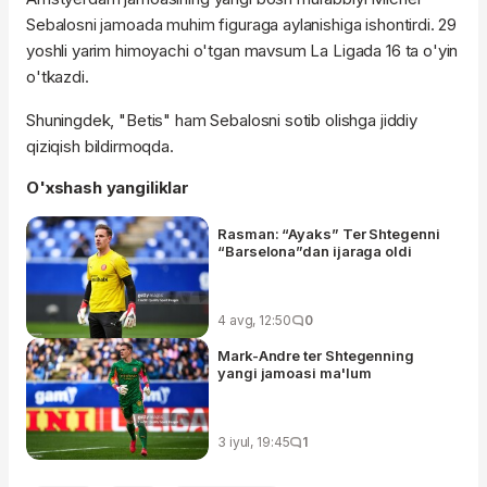
Sebalosni jamoada muhim figuraga aylanishiga ishontirdi. 29
yoshli yarim himoyachi o'tgan mavsum La Ligada 16 ta o'yin
o'tkazdi.
Shuningdek, "Betis" ham Sebalosni sotib olishga jiddiy
qiziqish bildirmoqda.
O'xshash yangiliklar
Rasman: “Ayaks” Ter Shtegenni
“Barselona”dan ijaraga oldi
4 avg, 12:50
0
Mark-Andre ter Shtegenning
yangi jamoasi ma'lum
3 iyul, 19:45
1