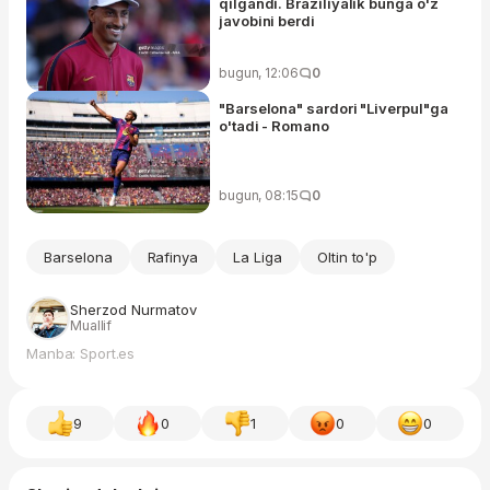
qilgandi. Braziliyalik bunga o'z
javobini berdi
bugun, 12:06
0
"Barselona" sardori "Liverpul"ga
o'tadi - Romano
bugun, 08:15
0
Barselona
Rafinya
La Liga
Oltin to'p
Sherzod Nurmatov
Muallif
Manba: Sport.es
9
0
1
0
0