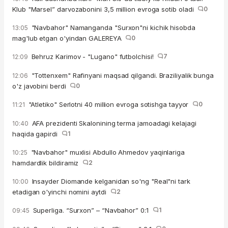
Klub "Marsel” darvozabonini 3,5 million evroga sotib oladi
0
"Navbahor" Namanganda "Surxon"ni kichik hisobda
13:05
mag'lub etgan o'yindan GALEREYA
0
Behruz Karimov - "Lugano" futbolchisi!
7
12:09
"Tottenxem" Rafinyani maqsad qilgandi. Braziliyalik bunga
12:06
o'z javobini berdi
0
"Atletiko" Serlotni 40 million evroga sotishga tayyor
0
11:21
AFA prezidenti Skalonining terma jamoadagi kelajagi
10:40
haqida gapirdi
1
"Navbahor" muxlisi Abdullo Ahmedov yaqinlariga
10:25
hamdardlik bildiramiz
2
Insayder Diomande kelganidan so'ng "Real"ni tark
10:00
etadigan o'yinchi nomini aytdi
2
Superliga. “Surxon” – “Navbahor” 0:1
1
09:45