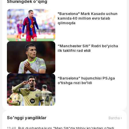
Shuningdek o'qing
"Barselona" Mark Kasado uchun
kamida 40 million evro talab
qilmoqda
“Manchester Siti” Rodri bo'yicha
ilk taklifni rad etdi
“Barselona” hujumchisi PSJga
o'tishga rozi bo'ldi
So'nggi yangiliklar
Barcha ›
Ruli dushanba kuni "Man Siti"da tibbiy ko'rikdan o'tadi.
13:48