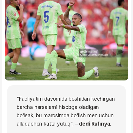
"Faoliyatim davomida boshidan kechirgan
barcha narsalarni hisobga oladigan
bo'lsak, bu marosimda bo'lish men uchun
allaqachon katta yutuq",
– dedi Rafinya.