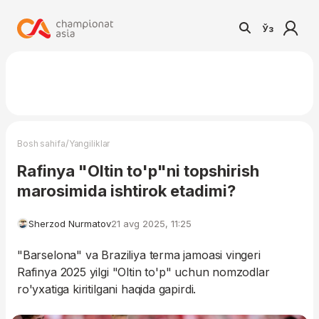
Ўз
/
Bosh sahifa
Yangiliklar
Rafinya "Oltin to'p"ni topshirish
marosimida ishtirok etadimi?
Sherzod Nurmatov
21 avg 2025, 11:25
"Barselona" va Braziliya terma jamoasi vingeri
Rafinya 2025 yilgi "Oltin to'p" uchun nomzodlar
ro'yxatiga kiritilgani haqida gapirdi.