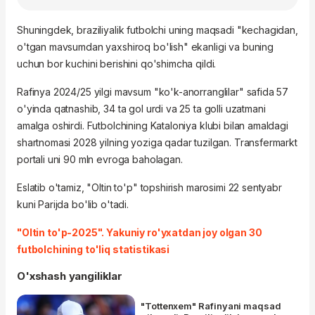
Shuningdek, braziliyalik futbolchi uning maqsadi "kechagidan,
o'tgan mavsumdan yaxshiroq bo'lish" ekanligi va buning
uchun bor kuchini berishini qo'shimcha qildi.
Rafinya 2024/25 yilgi mavsum "ko'k-anorranglilar" safida 57
o'yinda qatnashib, 34 ta gol urdi va 25 ta golli uzatmani
amalga oshirdi. Futbolchining Kataloniya klubi bilan amaldagi
shartnomasi 2028 yilning yoziga qadar tuzilgan. Transfermarkt
portali uni 90 mln evroga baholagan.
Eslatib o'tamiz, "Oltin to'p" topshirish marosimi 22 sentyabr
kuni Parijda bo'lib o'tadi.
"Oltin to'p-2025". Yakuniy ro'yxatdan joy olgan 30
futbolchining to'liq statistikasi
O'xshash yangiliklar
"Tottenxem" Rafinyani maqsad