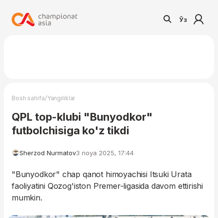
Ўз
/
Bosh sahifa
Yangiliklar
QPL top-klubi "Bunyodkor"
futbolchisiga ko'z tikdi
Sherzod Nurmatov
3 noya 2025, 17:44
"Bunyodkor" chap qanot himoyachisi Itsuki Urata
faoliyatini Qozog'iston Premer-ligasida davom ettirishi
mumkin.