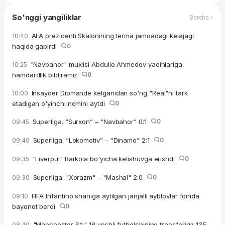
So'nggi yangiliklar
Barcha ›
AFA prezidenti Skalonining terma jamoadagi kelajagi
10:40
haqida gapirdi
0
"Navbahor" muxlisi Abdullo Ahmedov yaqinlariga
10:25
hamdardlik bildiramiz
0
Insayder Diomande kelganidan so'ng "Real"ni tark
10:00
etadigan o'yinchi nomini aytdi
0
Superliga. “Surxon” – “Navbahor” 0:1
0
09:45
Superliga. “Lokomotiv” – “Dinamo” 2:1
0
09:40
"Liverpul" Barkola bo'yicha kelishuvga erishdi
0
09:35
Superliga. "Xorazm" – "Mashal" 2:0
0
09:30
FIFA Infantino shaniga aytilgan janjalli ayblovlar fonida
09:10
bayonot berdi
0
"Manchester Siti" 18 yoshli futbolchining transferiga 135
08:40