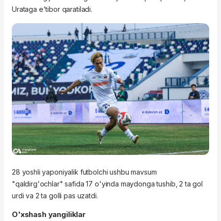
Urataga e'tibor qaratiladi.
28 yoshli yaponiyalik futbolchi ushbu mavsum
"qaldirg'ochlar" safida 17 o'yinda maydonga tushib, 2 ta gol
urdi va 2 ta golli pas uzatdi.
O'xshash yangiliklar