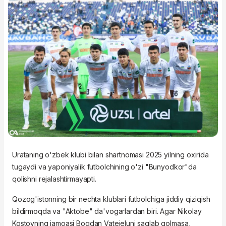
Urataning o'zbek klubi bilan shartnomasi 2025 yilning oxirida
tugaydi va yaponiyalik futbolchining o'zi "Bunyodkor"da
qolishni rejalashtirmayapti.
Qozog'istonning bir nechta klublari futbolchiga jiddiy qiziqish
bildirmoqda va "Aktobe" da'vogarlardan biri. Agar Nikolay
Kostovning jamoasi
Bogdan
Vatejeluni saqlab qolmasa,