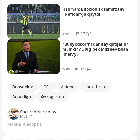
Rasman: Bilolxon Toshmirzaev
“Neftchi”ga qaytdi
kecha, 17:37
2
"Bunyodkor"ni qanday qutqarish
mumkin? Ulug'bek Mirzaev bilan
intervyu
6 avg, 16:06
4
Bunyodkor
QPL
Aktobe
Itsuki Urata
Superliga
Qozog'iston
Sherzod Nurmatov
Muallif
Manba: Aladop.kz