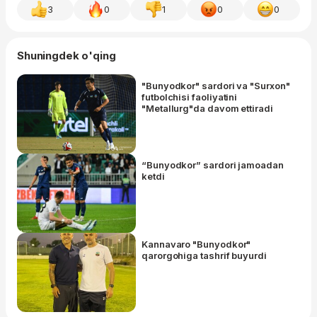
3
0
1
0
0
Shuningdek o'qing
"Bunyodkor" sardori va "Surxon"
futbolchisi faoliyatini
"Metallurg"da davom ettiradi
“Bunyodkor” sardori jamoadan
ketdi
Kannavaro "Bunyodkor"
qarorgohiga tashrif buyurdi