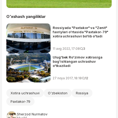
O'xshash yangiliklar
Rossiyada "Paxtakor" va "Zenit"
faxriylari o'rtasida "Paxtakor-79"
xotira uchrashuvi bo'lib o'tadi
11 avg 2022, 17:08
3
Ulug'bek Ro'zimov xotirasiga
bag'ishlangan uchrashuv
o'tkaziladi
27 noya 2017, 18:18
12
Xotira uchrashuvi
O'zbekiston
Rossiya
Paxtakor-79
Sherzod Nurmatov
Muallif