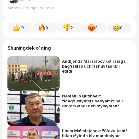
Manba: Championat.asia
10
0
2
0
0
Shuningdek o'qing
Andijonda Marajabov xotirasiga
bag'ishlab uchrashuv tashkil
etildi
Nematillo Qutibaev:
"Mag'lubiyatsiz seriyamiz hali
davom etadi deb o'ylayman"
Ilhom Mo'minjonov: "G'azalkent"
bilan o'yinda biz murabbiylar