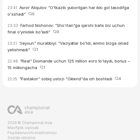
Asror Aliqulov: "O'tkazib yuborilgan har ikki gol tasodifga
23:41
o'xshadi"
0
Farhod Nishonov: "Sho'rtan"ga qarshi bahs biz uchun
23:33
final o'yinidek bo'ladi"
0
"Jayxun" murabbiyi: "Vaziyatlar bo'ldi, ammo bizga omad
23:21
yetishmadi"
1
"Real" Diomande uchun 125 million evro to'laydi, bonus –
22:48
15 milliongacha
1
"Paxtakor" sobiq ustozi "Oklend"da ish boshladi
4
22:25
2026 © Championat.Asia
Maxfiylik siyosati
Foydalanuvchi shartnomasi
Saytda reklama