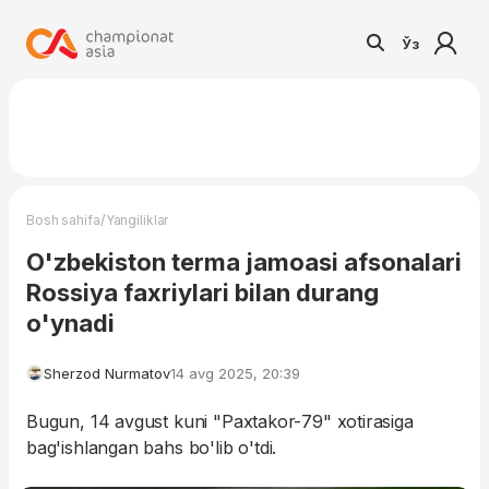
Ўз
/
Bosh sahifa
Yangiliklar
O'zbekiston terma jamoasi afsonalari
Rossiya faxriylari bilan durang
o'ynadi
Sherzod Nurmatov
14 avg 2025, 20:39
Bugun, 14 avgust kuni "Paxtakor-79" xotirasiga
bag'ishlangan bahs bo'lib o'tdi.