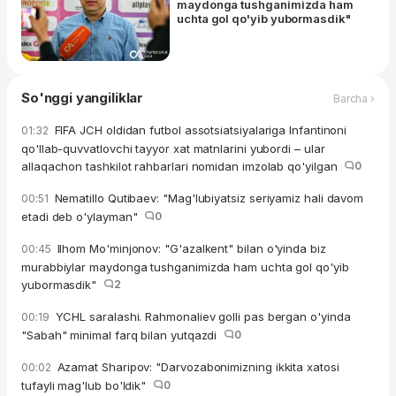
maydonga tushganimizda ham
uchta gol qo'yib yubormasdik"
So'nggi yangiliklar
Barcha ›
FIFA JCH oldidan futbol assotsiatsiyalariga Infantinoni
01:32
qo'llab-quvvatlovchi tayyor xat matnlarini yubordi – ular
allaqachon tashkilot rahbarlari nomidan imzolab qo'yilgan
0
Nematillo Qutibaev: "Mag'lubiyatsiz seriyamiz hali davom
00:51
etadi deb o'ylayman"
0
Ilhom Mo'minjonov: "G'azalkent" bilan o'yinda biz
00:45
murabbiylar maydonga tushganimizda ham uchta gol qo'yib
yubormasdik"
2
YCHL saralashi. Rahmonaliev golli pas bergan o'yinda
00:19
"Sabah" minimal farq bilan yutqazdi
0
Azamat Sharipov: "Darvozabonimizning ikkita xatosi
00:02
tufayli mag'lub bo'ldik"
0