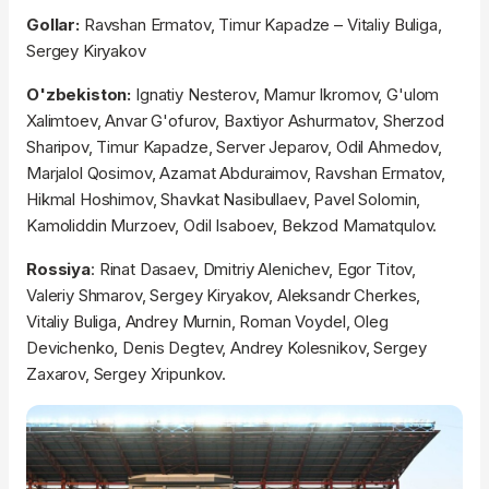
Gollar:
Ravshan Ermatov, Timur Kapadze – Vitaliy Buliga,
Sergey Kiryakov
O'zbekiston:
Ignatiy Nesterov, Mamur Ikromov, G'ulom
Xalimtoev, Anvar G'ofurov, Baxtiyor Ashurmatov, Sherzod
Sharipov, Timur Kapadze, Server Jeparov, Odil Ahmedov,
Marjalol Qosimov, Azamat Abduraimov, Ravshan Ermatov,
Hikmal Hoshimov, Shavkat Nasibullaev, Pavel Solomin,
Kamoliddin Murzoev, Odil Isaboev, Bekzod Mamatqulov.
Rossiya
: Rinat Dasaev, Dmitriy Alenichev, Egor Titov,
Valeriy Shmarov, Sergey Kiryakov, Aleksandr Cherkes,
Vitaliy Buliga, Andrey Murnin, Roman Voydel, Oleg
Devichenko, Denis Degtev, Andrey Kolesnikov, Sergey
Zaxarov, Sergey Xripunkov.