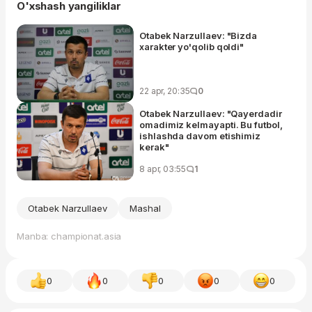
O'xshash yangiliklar
Otabek Narzullaev: "Bizda
xarakter yo'qolib qoldi"
22 apr, 20:35
0
Otabek Narzullaev: "Qayerdadir
omadimiz kelmayapti. Bu futbol,
ishlashda davom etishimiz
kerak"
8 apr, 03:55
1
Otabek Narzullaev
Mashal
Manba: championat.asia
0
0
0
0
0