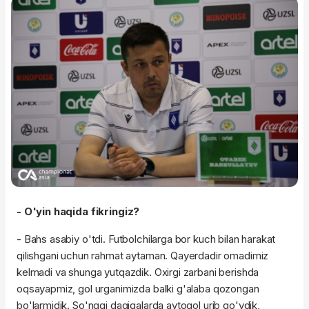
- O'yin haqida fikringiz?
- Bahs asabiy o'tdi. Futbolchilarga bor kuch bilan harakat
qilishgani uchun rahmat aytaman. Qayerdadir omadimiz
kelmadi va shunga yutqazdik. Oxirgi zarbani berishda
oqsayapmiz, gol urganimizda balki g'alaba qozongan
bo'larmidik. So'nggi daqiqalarda avtogol urib qo'ydik,