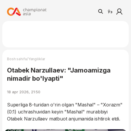
Ўз
/
Bosh sahifa
Yangiliklar
Otabek Narzullaev: "Jamoamizga
nimadir bo'lyapti"
18 apr 2026, 21:50
Superliga 8-turidan o'rin olgan "Mashal" – "Xorazm"
(0:1) uchrashuvidan keyin "Mashal" murabbiyi
Otabek Narzullaev matbuot anjumanida ishtirok etdi.