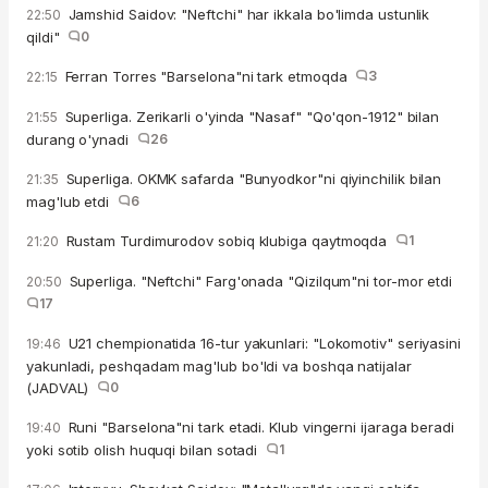
Jamshid Saidov: "Neftchi" har ikkala bo'limda ustunlik
22:50
qildi"
0
Ferran Torres "Barselona"ni tark etmoqda
3
22:15
Superliga. Zerikarli o'yinda "Nasaf" "Qo'qon-1912" bilan
21:55
durang o'ynadi
26
Superliga. OKMK safarda "Bunyodkor"ni qiyinchilik bilan
21:35
mag'lub etdi
6
Rustam Turdimurodov sobiq klubiga qaytmoqda
1
21:20
Superliga. "Neftchi" Farg'onada "Qizilqum"ni tor-mor etdi
20:50
17
U21 chempionatida 16-tur yakunlari: "Lokomotiv" seriyasini
19:46
yakunladi, peshqadam mag'lub bo'ldi va boshqa natijalar
(JADVAL)
0
Runi "Barselona"ni tark etadi. Klub vingerni ijaraga beradi
19:40
yoki sotib olish huquqi bilan sotadi
1