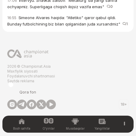
Intervyu. Shavkat Saidov: "Metallurg"da yangi sahifa
17:06
ochyapmiz. Superligaga chiqish ilojsiz vazifa emas"
0
Simeone Alvares haqida: "Atletiko" qaror qabul qildi.
16:55
Bunday futbolchining biz bilan qolganidan juda xursandmiz"
1
2026 © Championat.Asia
Maxfiylik siyosati
Foydalanuvchi shartnomasi
Saytda reklama
Qora fon
18+
Bosh sahifa
O'yinlar
Musobaqalar
Yangiliklar