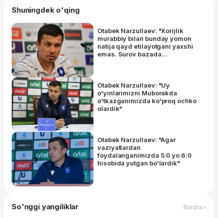
Shuningdek o'qing
Otabek Narzullaev: "Xorijlik
murabbiy bilan bunday yomon
natija qayd etilayotgani yaxshi
emas. Surov bazada
davolanmoqda"
Otabek Narzullaev: "Uy
o'yinlarimizni Muborakda
o'tkazganimizda ko'proq ochko
olardik"
Otabek Narzullaev: "Agar
vaziyatlardan
foydalanganimizda 5:0 yo 6:0
hisobida yutgan bo'lardik"
So'nggi yangiliklar
Barcha ›