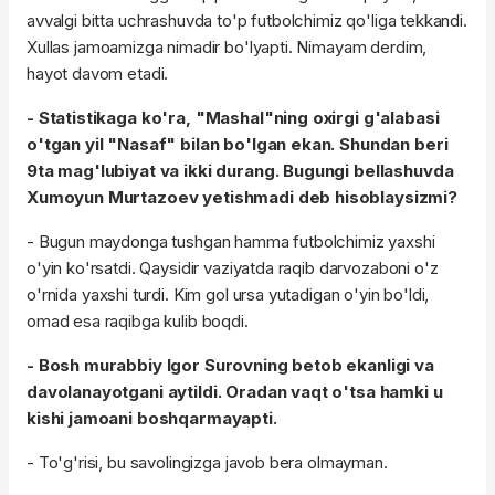
avvalgi bitta uchrashuvda to'p futbolchimiz qo'liga tekkandi.
Xullas jamoamizga nimadir bo'lyapti. Nimayam derdim,
hayot davom etadi.
- Statistikaga ko'ra, "Mashal"ning oxirgi g'alabasi
o'tgan yil "Nasaf" bilan bo'lgan ekan. Shundan beri
9ta mag'lubiyat va ikki durang. Bugungi bellashuvda
Xumoyun Murtazoev yetishmadi deb hisoblaysizmi?
- Bugun maydonga tushgan hamma futbolchimiz yaxshi
o'yin ko'rsatdi. Qaysidir vaziyatda raqib darvozaboni o'z
o'rnida yaxshi turdi. Kim gol ursa yutadigan o'yin bo'ldi,
omad esa raqibga kulib boqdi.
- Bosh murabbiy Igor Surovning betob ekanligi va
davolanayotgani aytildi. Oradan vaqt o'tsa hamki u
kishi jamoani boshqarmayapti.
- To'g'risi, bu savolingizga javob bera olmayman.