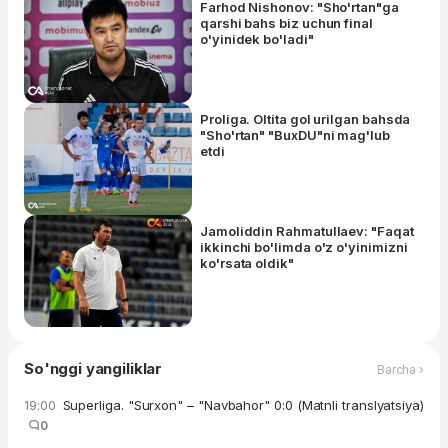
Farhod Nishonov: "Sho'rtan"ga
qarshi bahs biz uchun final
o'yinidek bo'ladi"
Proliga. Oltita gol urilgan bahsda
"Sho'rtan" "BuxDU"ni mag'lub
etdi
Jamoliddin Rahmatullaev: "Faqat
ikkinchi bo'limda o'z o'yinimizni
ko'rsata oldik"
So'nggi yangiliklar
Barcha ›
Superliga. "Surxon" – "Navbahor" 0:0 (Matnli translyatsiya)
19:00
0