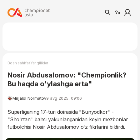
Ўз
/
Bosh sahifa
Yangiliklar
Nosir Abdusalomov: "Chempionlik?
Bu haqda o'ylashga erta"
Mirjalol Normatov
9 avg 2025, 09:06
Superliganing 17-turi doirasida "Bunyodkor" -
"Sho'rtan" bahsi yakunlanganidan keyin mezbonlar
futbolchisi Nosir Abdusalomov o'z fikrlarini bildirdi.