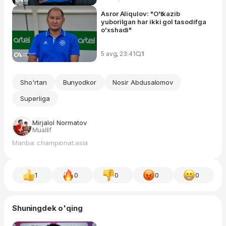
Asror Aliqulov: "O'tkazib
yuborilgan har ikki gol tasodifga
o'xshadi"
5 avg, 23:41
1
Sho'rtan
Bunyodkor
Nosir Abdusalomov
Superliga
Mirjalol Normatov
Muallif
Manba: championat.asia
1
0
0
0
0
Shuningdek o'qing