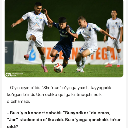
- O'yin qiyin o'tdi. "Sho'rtan" o'yinga yaxshi tayyogarlik
ko'rgani bilindi. Uch ochko qo'lga kiritmoqchi edik,
o'xshamadi.
- Bu o'yin koncert sababli "Bunyodkor"da emas,
"Jar" stadionida o'tkazildi. Bu o'yinga qanchalik ta’sir
qildi?