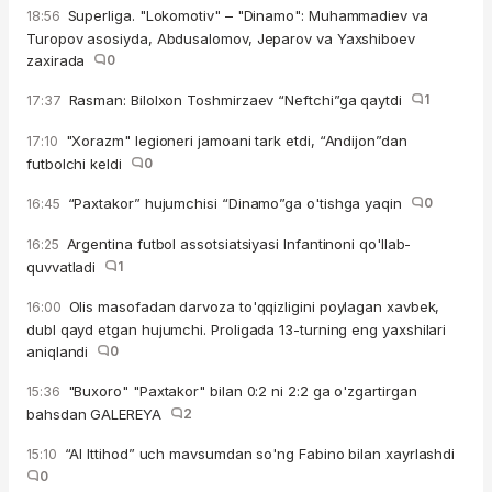
Superliga. "Lokomotiv" – "Dinamo": Muhammadiev va
18:56
Turopov asosiyda, Abdusalomov, Jeparov va Yaxshiboev
zaxirada
0
Rasman: Bilolxon Toshmirzaev “Neftchi”ga qaytdi
1
17:37
"Xorazm" legioneri jamoani tark etdi, “Andijon”dan
17:10
futbolchi keldi
0
“Paxtakor” hujumchisi “Dinamo”ga o'tishga yaqin
0
16:45
Argentina futbol assotsiatsiyasi Infantinoni qo'llab-
16:25
quvvatladi
1
Olis masofadan darvoza to'qqizligini poylagan xavbek,
16:00
dubl qayd etgan hujumchi. Proligada 13-turning eng yaxshilari
aniqlandi
0
"Buxoro" "Paxtakor" bilan 0:2 ni 2:2 ga o'zgartirgan
15:36
bahsdan GALEREYA
2
“Al Ittihod” uch mavsumdan so'ng Fabino bilan xayrlashdi
15:10
0