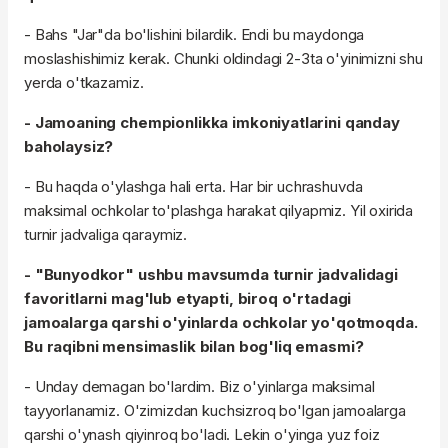
- Bahs "Jar"da bo'lishini bilardik. Endi bu maydonga
moslashishimiz kerak. Chunki oldindagi 2-3ta o'yinimizni shu
yerda o'tkazamiz.
- Jamoaning chempionlikka imkoniyatlarini qanday
baholaysiz?
- Bu haqda o'ylashga hali erta. Har bir uchrashuvda
maksimal ochkolar to'plashga harakat qilyapmiz. Yil oxirida
turnir jadvaliga qaraymiz.
- "Bunyodkor" ushbu mavsumda turnir jadvalidagi
favoritlarni mag'lub etyapti, biroq o'rtadagi
jamoalarga qarshi o'yinlarda ochkolar yo'qotmoqda.
Bu raqibni mensimaslik bilan bog'liq emasmi?
- Unday demagan bo'lardim. Biz o'yinlarga maksimal
tayyorlanamiz. O'zimizdan kuchsizroq bo'lgan jamoalarga
qarshi o'ynash qiyinroq bo'ladi. Lekin o'yinga yuz foiz