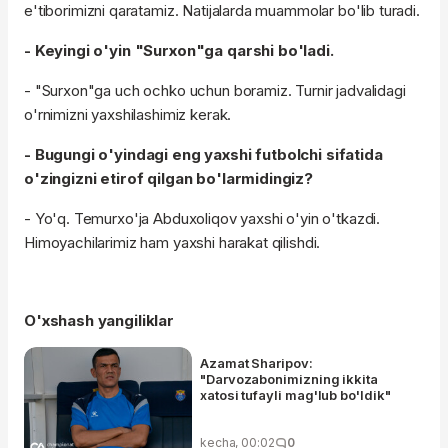
e'tiborimizni qaratamiz. Natijalarda muammolar bo'lib turadi.
- Keyingi o'yin "Surxon"ga qarshi bo'ladi.
- "Surxon"ga uch ochko uchun boramiz. Turnir jadvalidagi
o'rnimizni yaxshilashimiz kerak.
- Bugungi o'yindagi eng yaxshi futbolchi sifatida
o'zingizni etirof qilgan bo'larmidingiz?
- Yo'q. Temurxo'ja Abduxoliqov yaxshi o'yin o'tkazdi.
Himoyachilarimiz ham yaxshi harakat qilishdi.
O'xshash yangiliklar
Azamat Sharipov:
"Darvozabonimizning ikkita
xatosi tufayli mag'lub bo'ldik"
kecha, 00:02
0