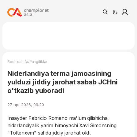
Ўз
/
Bosh sahifa
Yangiliklar
Niderlandiya terma jamoasining
yulduzi jiddiy jarohat sabab JCHni
o'tkazib yuboradi
27 apr 2026, 09:20
Insayder Fabricio Romano ma'lum qilishicha,
niderlandiyalik yarim himoyachi Xavi Simonsning
"Tottenxem" safida jiddiy jarohat oldi.