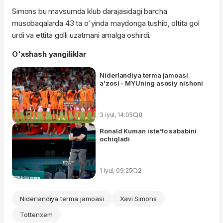
Simons bu mavsumda klub darajasidagi barcha
musobaqalarda 43 ta o'yinda maydonga tushib, oltita gol
urdi va ettita golli uzatmani amalga oshirdi.
O'xshash yangiliklar
Niderlandiya terma jamoasi
a'zosi - MYUning asosiy nishoni
3 iyul, 14:05
0
Ronald Kuman iste'fo sababini
ochiqladi
1 iyul, 09:25
2
Niderlandiya terma jamoasi
Xavi Simons
Tottenxem