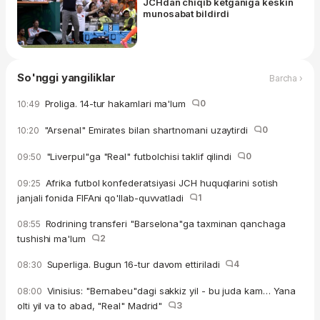
JCHdan chiqib ketganiga keskin
munosabat bildirdi
So'nggi yangiliklar
Barcha ›
Proliga. 14-tur hakamlari ma'lum
0
10:49
"Arsenal" Emirates bilan shartnomani uzaytirdi
0
10:20
"Liverpul"ga "Real" futbolchisi taklif qilindi
0
09:50
Afrika futbol konfederatsiyasi JCH huquqlarini sotish
09:25
janjali fonida FIFAni qo'llab-quvvatladi
1
Rodrining transferi "Barselona"ga taxminan qanchaga
08:55
tushishi ma'lum
2
Superliga. Bugun 16-tur davom ettiriladi
4
08:30
Vinisius: "Bernabeu"dagi sakkiz yil - bu juda kam… Yana
08:00
olti yil va to abad, "Real" Madrid"
3