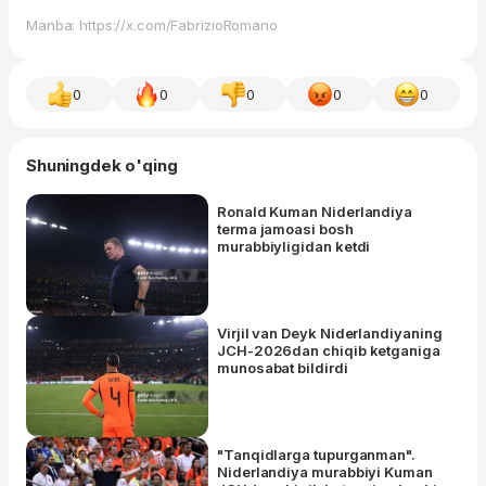
Manba: https://x.com/FabrizioRomano
0
0
0
0
0
Shuningdek o'qing
Ronald Kuman Niderlandiya
terma jamoasi bosh
murabbiyligidan ketdi
Virjil van Deyk Niderlandiyaning
JCH-2026dan chiqib ketganiga
munosabat bildirdi
"Tanqidlarga tupurganman".
Niderlandiya murabbiyi Kuman