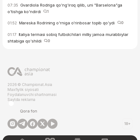
Gvardiola Rodriga qo'ng'iroq qilib, uni "Barselona"ga
07:35
o'tishga ko'ndirdi
1
Mareska Rodrining o'rniga o'rinbosar topib qo'ydi
0
01:52
Italiya termasi sobiq futbolchilari milliy jamoa murabbiylar
01:17
shtabiga qo'shildi
0
2026 © Championat.Asia
Maxfiylik siyosati
Foydalanuvchi shartnomasi
Saytda reklama
Qora fon
18+