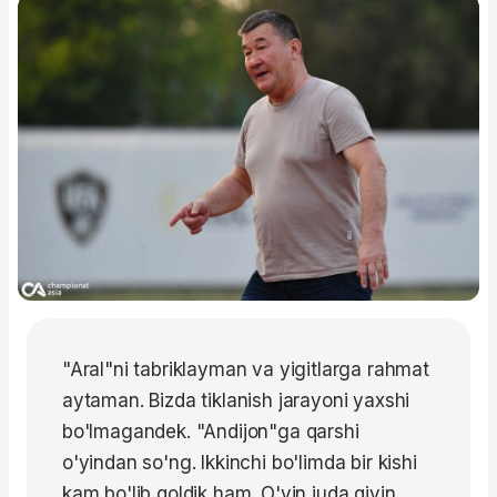
"Aral"ni tabriklayman va yigitlarga rahmat
aytaman. Bizda tiklanish jarayoni yaxshi
bo'lmagandek. "Andijon"ga qarshi
o'yindan so'ng. Ikkinchi bo'limda bir kishi
kam bo'lib qoldik ham. O'yin juda qiyin