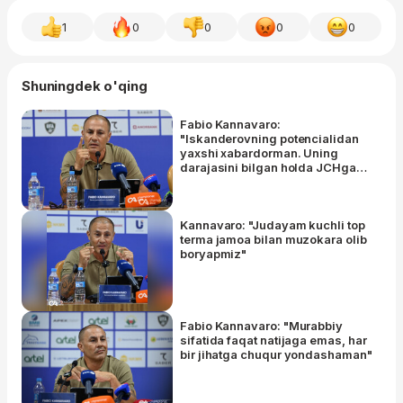
1
0
0
0
0
Shuningdek o'qing
Fabio Kannavaro:
"Iskanderovning potencialidan
yaxshi xabardorman. Uning
darajasini bilgan holda JCHga
olib borganman"
Kannavaro: "Judayam kuchli top
terma jamoa bilan muzokara olib
boryapmiz"
Fabio Kannavaro: "Murabbiy
sifatida faqat natijaga emas, har
bir jihatga chuqur yondashaman"