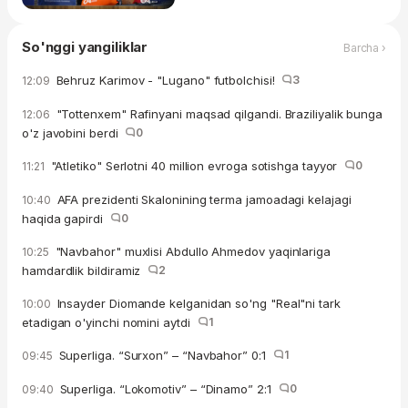
So'nggi yangiliklar
Barcha ›
Behruz Karimov - "Lugano" futbolchisi!
3
12:09
"Tottenxem" Rafinyani maqsad qilgandi. Braziliyalik bunga
12:06
o'z javobini berdi
0
"Atletiko" Serlotni 40 million evroga sotishga tayyor
0
11:21
AFA prezidenti Skalonining terma jamoadagi kelajagi
10:40
haqida gapirdi
0
"Navbahor" muxlisi Abdullo Ahmedov yaqinlariga
10:25
hamdardlik bildiramiz
2
Insayder Diomande kelganidan so'ng "Real"ni tark
10:00
etadigan o'yinchi nomini aytdi
1
Superliga. “Surxon” – “Navbahor” 0:1
1
09:45
Superliga. “Lokomotiv” – “Dinamo” 2:1
0
09:40