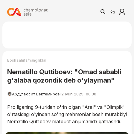
Ўз
/
Bosh sahifa
Yangiliklar
Nematillo Quttiboev: "Omad sababli
g'alaba qozondik deb o'ylayman"
Абдулвосит Бектемиров
12 iyun 2025, 00:30
Pro liganing 9-turidan o'rin olgan "Aral" va "Olimpik"
o'rtasidagi o'yindan so'ng mehmonlar bosh murabbiyi
Nematillo Quttiboev matbuot anjumanida qatnashdi.