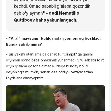
kechdi. Omad sababli g'alaba qozondik
deb o'ylayman"
- dedi Nematillo
Quttiboev bahs yakunlangach.
- "Aral" mavsumni kutilganidan yomonroq boshladi.
Bunga sabab nima?
- Biz yaxshi start amalga oshirdik. "Olimpik"ga qarshi
o'yindan so'ng biroz omadimiz yurishmadi. Shu sababli to'rt
o'yin g'alaba qozona olmadik. Nega bunday bo'ldi
deyishingiz mumkin, sabab esa oddiy - vaziyatlardan
foydalana olmayapmiz.