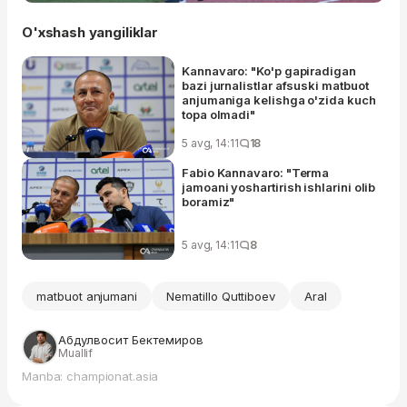
O'xshash yangiliklar
Kannavaro: "Ko'p gapiradigan
bazi jurnalistlar afsuski matbuot
anjumaniga kelishga o'zida kuch
topa olmadi"
5 avg, 14:11
18
Fabio Kannavaro: "Terma
jamoani yoshartirish ishlarini olib
boramiz"
5 avg, 14:11
8
matbuot anjumani
Nematillo Quttiboev
Aral
Абдулвосит Бектемиров
Muallif
Manba: championat.asia