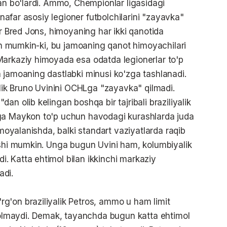
gan bo'lardi. Ammo, Chempionlar ligasidagi
a nafar asosiy legioner futbolchilarini "zayavka"
er Bred Jons, himoyaning har ikki qanotida
ish mumkin-ki, bu jamoaning qanot himoyachilari
Markaziy himoyada esa odatda legionerlar to'p
 jamoaning dastlabki minusi ko'zga tashlanadi.
alik Bruno Uvinini OCHLga "zayavka" qilmadi.
n olib kelingan boshqa bir tajribali braziliyalik
ega Maykon to'p uchun havodagi kurashlarda juda
imoyalanishda, balki standart vaziyatlarda raqib
ishi mumkin. Unga bugun Uvini ham, kolumbiyalik
. Katta ehtimol bilan ikkinchi markaziy
adi.
g'on braziliyalik Petros, ammo u ham limit
lmaydi. Demak, tayanchda bugun katta ehtimol