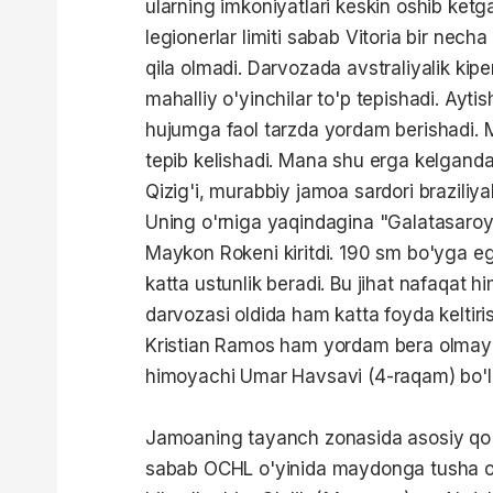
ularning imkoniyatlari keskin oshib ket
legionerlar limiti sabab Vitoria bir nech
qila olmadi. Darvozada avstraliyalik kip
mahalliy o'yinchilar to'p tepishadi. Ayt
hujumga faol tarzda yordam berishadi. 
tepib kelishadi. Mana shu erga kelganda
Qizig'i, murabbiy jamoa sardori braziliy
Uning o'rniga yaqindagina "Galatasaroy"da
Maykon Rokeni kiritdi. 190 sm bo'yga 
katta ustunlik beradi. Bu jihat nafaqat h
darvozasi oldida ham katta foyda keltir
Kristian Ramos ham yordam bera olmaydi
himoyachi Umar Havsavi (4-raqam) bo'l
Jamoaning tayanch zonasida asosiy qo'r
sabab OCHL o'yinida maydonga tusha o