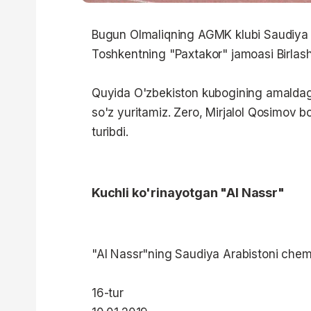
Bugun Olmaliqning AGMK klubi Saudiya 
Toshkentning "Paxtakor" jamoasi Birlashg
Quyida O'zbekiston kubogining amaldag
so'z yuritamiz. Zero, Mirjalol Qosimov b
turibdi.
Kuchli ko'rinayotgan "Al Nassr"
"Al Nassr"ning Saudiya Arabistoni chemp
16-tur