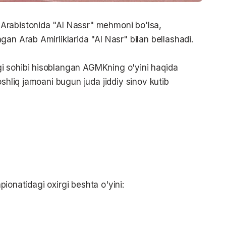
Arabistonida "Al Nassr" mehmoni bo'lsa,
an Arab Amirliklarida "Al Nasr" bilan bellashadi.
i sohibi hisoblangan AGMKning o'yini haqida
oshliq jamoani bugun juda jiddiy sinov kutib
ionatidagi oxirgi beshta o'yini: