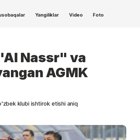
usobaqalar
Yangiliklar
Video
Foto
"Al Nassr" va
yangan AGMK
bek klubi ishtirok etishi aniq