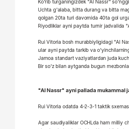
Ko'rib turganingizdek "Al Nassr" so'ngg
Uchta g'alaba, bitta durang va bitta ma
qolgan 20ta turi davomida 40ta gol urga
Riyodliklar ayni paytda turnir jadvalida 
Rui Vitoria bosh murabbiyligidagi "Al Nas
ular ayni paytda tarkib va o'yinchilarn
Jamoa standart vaziyatlardan juda kuchli
Bir so'z bilan aytganda bugun mezbonlar
"Al Nassr" ayni pallada mukammal
Rui Vitoria odatda 4-2-3-1 taktik sxema
Agar saudiyaliklar OCHLda ham milliy c