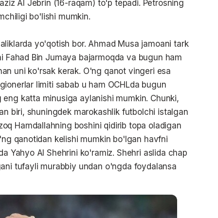
aziz Al Jebrin (16-raqam) to'p tepadi. Petrosning
mchiligi bo'lishi mumkin.
aliklarda yo'qotish bor. Ahmad Musa jamoani tark
lini Fahad Bin Jumaya bajarmoqda va bugun ham
an uni ko'rsak kerak. O'ng qanot vingeri esa
egionerlar limiti sabab u ham OCHLda bugun
 eng katta minusiga aylanishi mumkin. Chunki,
an biri, shuningdek marokashlik futbolchi istalgan
oq Hamdallahning boshini qidirib topa oladigan
o'ng qanotidan kelishi mumkin bo'lgan havfni
da Yahyo Al Shehrini ko'ramiz. Shehri aslida chap
gani tufayli murabbiy undan o'ngda foydalansa