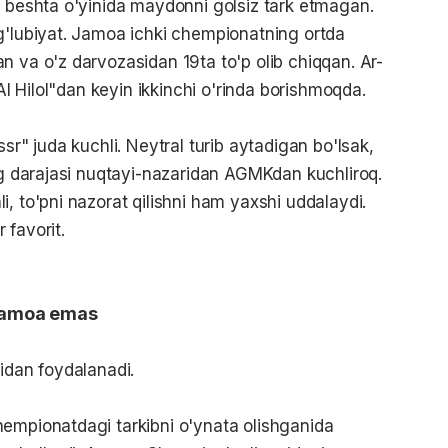
i beshta o'yinida maydonni golsiz tark etmagan.
g'lubiyat. Jamoa ichki chempionatning ortda
n va o'z darvozasidan 19ta to'p olib chiqqan. Ar-
"Al Hilol"dan keyin ikkinchi o'rinda borishmoqda.
sr" juda kuchli. Neytral turib aytadigan bo'lsak,
ing darajasi nuqtayi-nazaridan AGMKdan kuchliroq.
, to'pni nazorat qilishni ham yaxshi uddalaydi.
 favorit.
 jamoa emas
sidan foydalanadi.
hempionatdagi tarkibni o'ynata olishganida