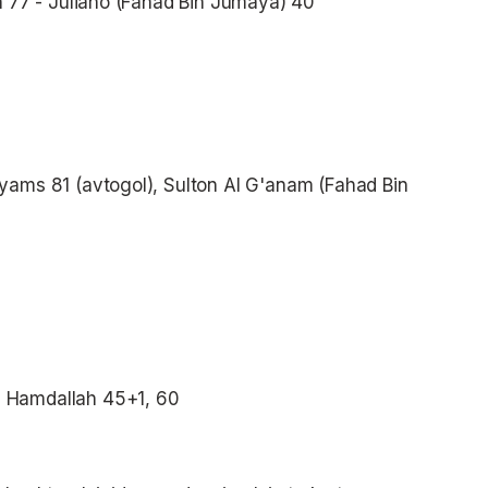
n 77 - Juliano (Fahad Bin Jumaya) 40
yams 81 (avtogol), Sulton Al G'anam (Fahad Bin
 Hamdallah 45+1, 60