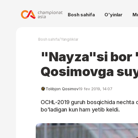
Bosh sahifa
O'yinlar
M
/
Bosh sahifa
Yangiliklar
"Nayza"si bor 
Qosimovga su
Tolibjon Qosimov
19 fev 2019, 14:07
OCHL-2019 guruh bosqichida nechta o'z
bo'ladigan kun ham yetib keldi.