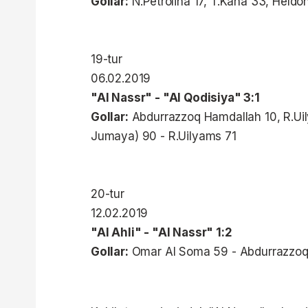
Gollar:
N.Petrolina 17, T.Kana 33, Heldo
19-tur
06.02.2019
"Al Nassr" - "Al Qodisiya" 3:1
Gollar:
Abdurrazzoq Hamdallah 10, R.Uil
Jumaya) 90 - R.Uilyams 71
20-tur
12.02.2019
"Al Ahli" - "Al Nassr" 1:2
Gollar:
Omar Al Soma 59 - Abdurrazzoq