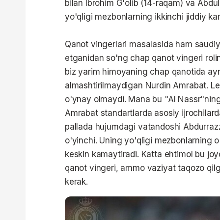
bilan Ibrohim G'olib (14-raqam) va Abdul
yo'qligi mezbonlarning ikkinchi jiddiy ka
Qanot vingerlari masalasida ham saudiy
etganidan so'ng chap qanot vingeri ro
biz yarim himoyaning chap qanotida ayn
almashtirilmaydigan Nurdin Amrabat. L
o'ynay olmaydi. Mana bu "Al Nassr"ning
Amrabat standartlarda asosiy ijrochilard
pallada hujumdagi vatandoshi Abdurrazz
o'yinchi. Uning yo'qligi mezbonlarning 
keskin kamaytiradi. Katta ehtimol bu joy
qanot vingeri, ammo vaziyat taqozo qil
kerak.