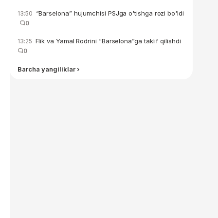
“Barselona” hujumchisi PSJga o'tishga rozi bo'ldi
13:50
0
Flik va Yamal Rodrini “Barselona”ga taklif qilishdi
13:25
0
Barcha yangiliklar ›