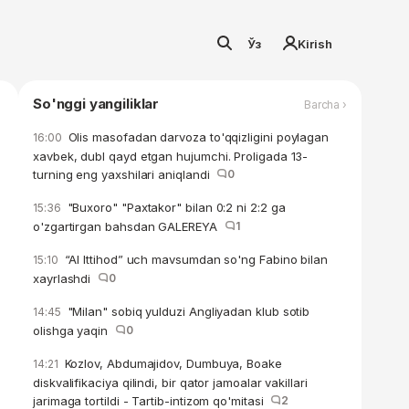
Ўз
Kirish
So'nggi yangiliklar
Barcha ›
Olis masofadan darvoza to'qqizligini poylagan
16:00
xavbek, dubl qayd etgan hujumchi. Proligada 13-
turning eng yaxshilari aniqlandi
0
"Buxoro" "Paxtakor" bilan 0:2 ni 2:2 ga
15:36
o'zgartirgan bahsdan GALEREYA
1
“Al Ittihod” uch mavsumdan so'ng Fabino bilan
15:10
xayrlashdi
0
"Milan" sobiq yulduzi Angliyadan klub sotib
14:45
olishga yaqin
0
Kozlov, Abdumajidov, Dumbuya, Boake
14:21
diskvalifikaciya qilindi, bir qator jamoalar vakillari
jarimaga tortildi - Tartib-intizom qo'mitasi
2