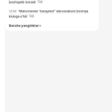
boshqarib boradi
0
"Manchester Yunayted" darvozaboni boshqa
12:58
klubga o'tdi
0
Barcha yangiliklar ›