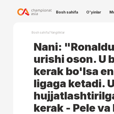
Bosh sahifa
O'yinlar
M
/
Bosh sahifa
Yangiliklar
Nani: "Ronaldu
urishi oson. U
kerak bo'lsa e
ligaga ketadi. 
hujjatlashtiril
kerak - Pele va