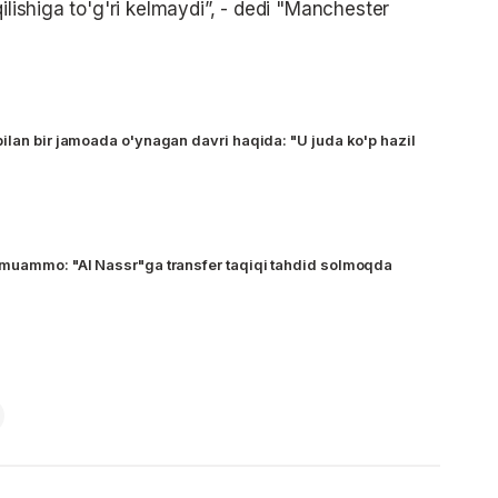
ilishiga to'g'ri kelmaydi”, - dedi "Manchester
ilan bir jamoada o'ynagan davri haqida: "U juda ko'p hazil
 muammo: "Al Nassr"ga transfer taqiqi tahdid solmoqda