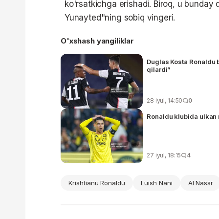
ko'rsatkichga erishadi. Biroq, u bunday q
Yunayted"ning sobiq vingeri.
O'xshash yangiliklar
Duglas Kosta Ronaldu b
qilardi”
28 iyul, 14:50
0
Ronaldu klubida ulkan
27 iyul, 18:15
4
Krishtianu Ronaldu
Luish Nani
Al Nassr