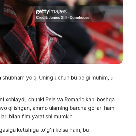
a shubham yo'q. Uning uchun bu belgi muhim, u
ni xohlaydi, chunki Pele va Romario kabi boshqa
davo qilishgan, ammo ularning barcha gollari ham
ri bilan film yaratishi mumkin.
gasiga ketishiga to'g'ri kelsa ham, bu