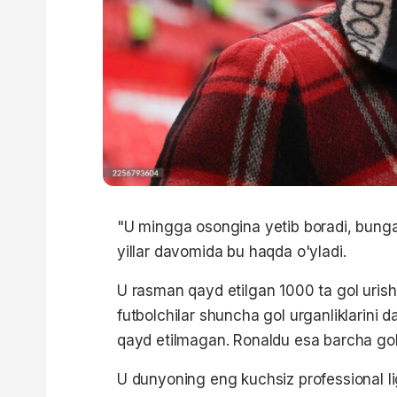
"U mingga osongina yetib boradi, bung
yillar davomida bu haqda o'yladi.
U rasman qayd etilgan 1000 ta gol urish
futbolchilar shuncha gol urganliklarini 
qayd etilmagan. Ronaldu esa barcha golla
U dunyoning eng kuchsiz professional li