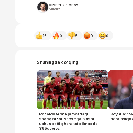
Alisher Ostonov
Muallif
16
0
5
0
0
Shuningdek o'qing
Ronaldu terma jamoadagi
Roy Kin: "M
sherigini "Al Nacsr"ga o'tishi
darajasiga 
uchun qattiq harakat qilmoqda -
365scores