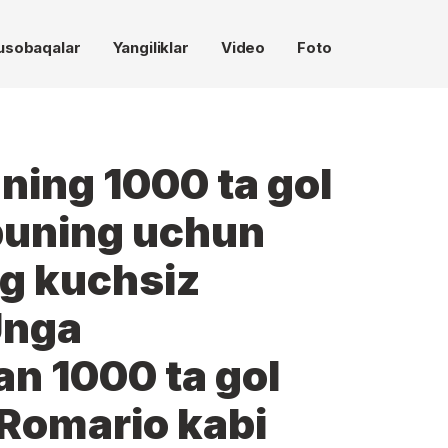
usobaqalar
Yangiliklar
Video
Foto
ning 1000 ta gol
 buning uchun
ng kuchsiz
Unga
gan 1000 ta gol
 Romario kabi