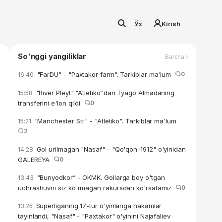
Ўз
Kirish
So'nggi yangiliklar
Barcha ›
"FarDU" - "Paxtakor farm". Tarkiblar ma'lum
0
16:40
"River Pleyt" "Atletiko"dan Tyago Almadaning
15:58
transferini e'lon qildi
0
"Manchester Siti" - "Atletiko". Tarkiblar ma'lum
15:21
2
Gol urilmagan "Nasaf" - "Qo'qon-1912" o'yinidan
14:28
GALEREYA
0
“Bunyodkor” - OKMK. Gollarga boy o'tgan
13:43
uchrashuvni siz ko'rmagan rakursdan ko'rsatamiz
0
Superliganing 17-tur o'yinlariga hakamlar
13:25
tayinlandi, "Nasaf" - "Paxtakor" o'yinini Najafaliev