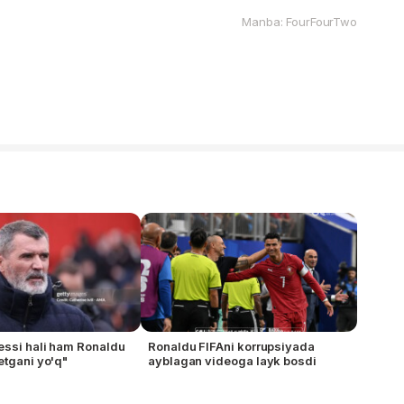
Manba: FourFourTwo
essi hali ham Ronaldu
Ronaldu FIFAni korrupsiyada
etgani yo'q"
ayblagan videoga layk bosdi