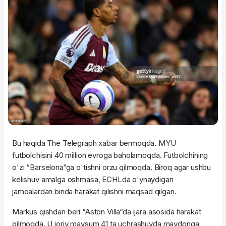
Bu haqida The Telegraph xabar bermoqda. MYU
futbolchisini 40 million evroga baholamoqda. Futbolchining
o'zi “Barselona“ga o'tishni orzu qilmoqda. Biroq agar ushbu
kelishuv amalga oshmasa, ECHLda o'ynaydigan
jamoalardan birida harakat qilishni maqsad qilgan.
Markus qishdan beri “Aston Villa“da ijara asosida harakat
qilmoqda. U joriy mavsum 41 ta uchrashuvda maydonga