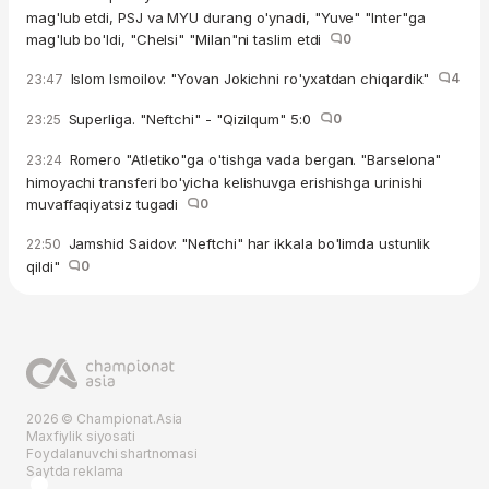
mag'lub etdi, PSJ va MYU durang o'ynadi, "Yuve" "Inter"ga
mag'lub bo'ldi, "Chelsi" "Milan"ni taslim etdi
0
Islom Ismoilov: "Yovan Jokichni ro'yxatdan chiqardik"
4
23:47
Superliga. "Neftchi" - "Qizilqum" 5:0
0
23:25
Romero "Atletiko"ga o'tishga vada bergan. "Barselona"
23:24
himoyachi transferi bo'yicha kelishuvga erishishga urinishi
muvaffaqiyatsiz tugadi
0
Jamshid Saidov: "Neftchi" har ikkala bo'limda ustunlik
22:50
qildi"
0
2026 © Championat.Asia
Maxfiylik siyosati
Foydalanuvchi shartnomasi
Saytda reklama