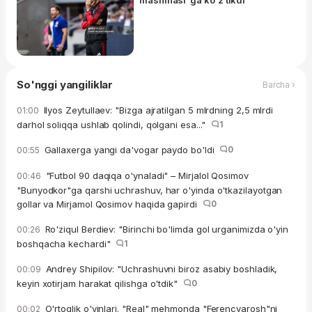
So'nggi yangiliklar
Barcha ›
Ilyos Zeytullaev: "Bizga ajratilgan 5 mlrdning 2,5 mlrdi
01:00
darhol soliqqa ushlab qolindi, qolgani esa..."
1
Gallaxerga yangi da'vogar paydo bo'ldi
0
00:55
"Futbol 90 daqiqa o'ynaladi" – Mirjalol Qosimov
00:46
"Bunyodkor"ga qarshi uchrashuv, har o'yinda o'tkazilayotgan
gollar va Mirjamol Qosimov haqida gapirdi
0
Ro'ziqul Berdiev: "Birinchi bo'limda gol urganimizda o'yin
00:26
boshqacha kechardi"
1
Andrey Shipilov: "Uchrashuvni biroz asabiy boshladik,
00:09
keyin xotirjam harakat qilishga o'tdik"
0
O'rtoqlik o'yinlari. "Real" mehmonda "Ferencvarosh"ni
00:02