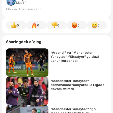
Muallif
Manba: The Telegraph
0
0
0
0
0
Shuningdek o'qing
“Arsenal” va “Manchester
Yunayted” “Shaxtyor” yulduzi
uchun kurashadi
“Manchester Yunayted”
darvozaboni faoliyatini La Ligada
davom ettiradi
“Manchester Yunayted” “gol
mashinasi”ga ko'z tikdi