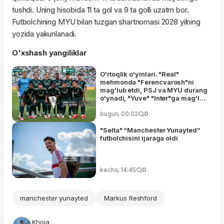
tushdi. Uning hisobida 11 ta gol va 9 ta golli uzatm bor.
Futbolchining MYU bilan tuzgan shartnomasi 2028 yilning
yozida yakunlanadi.
O'xshash yangiliklar
O'rtoqlik o'yinlari. "Real"
mehmonda "Ferencvarosh"ni
mag'lub etdi, PSJ va MYU durang
o'ynadi, "Yuve" "Inter"ga mag'lub
bo'ldi, "Chelsi" "Milan"ni taslim
etdi
bugun, 00:02
0
"Selta" “Manchester Yunayted”
futbolchisini ijaraga oldi
kecha, 14:45
0
manchester yunayted
Markus Reshford
Khoja