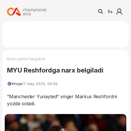
Ўз
/
Bosh sahifa
Yangiliklar
MYU Reshfordga narx belgiladi
Khoja
17 may 2025, 09:56
“Manchester Yunayted“ vinger Markus Reshfordni
yozda sotadi.