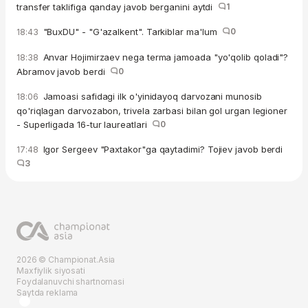
transfer taklifiga qanday javob berganini aytdi
1
"BuxDU" - "G'azalkent". Tarkiblar ma'lum
0
18:43
Anvar Hojimirzaev nega terma jamoada "yo'qolib qoladi"?
18:38
Abramov javob berdi
0
Jamoasi safidagi ilk o'yinidayoq darvozani munosib
18:06
qo'riqlagan darvozabon, trivela zarbasi bilan gol urgan legioner
- Superligada 16-tur laureatlari
0
Igor Sergeev "Paxtakor"ga qaytadimi? Tojiev javob berdi
17:48
3
2026 © Championat.Asia
Maxfiylik siyosati
Foydalanuvchi shartnomasi
Saytda reklama