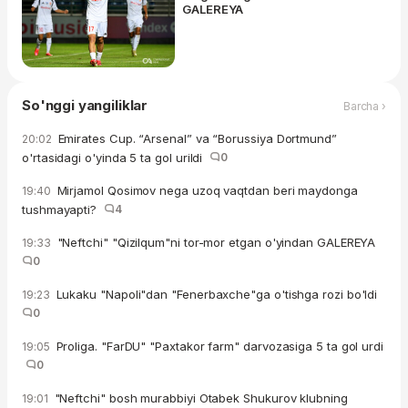
GALEREYA
So'nggi yangiliklar
Barcha ›
Emirates Cup. “Arsenal” va “Borussiya Dortmund”
20:02
o'rtasidagi o'yinda 5 ta gol urildi
0
Mirjamol Qosimov nega uzoq vaqtdan beri maydonga
19:40
tushmayapti?
4
"Neftchi" "Qizilqum"ni tor-mor etgan o'yindan GALEREYA
19:33
0
Lukaku "Napoli"dan "Fenerbaxche"ga o'tishga rozi bo'ldi
19:23
0
Proliga. "FarDU" "Paxtakor farm" darvozasiga 5 ta gol urdi
19:05
0
"Neftchi" bosh murabbiyi Otabek Shukurov klubning
19:01