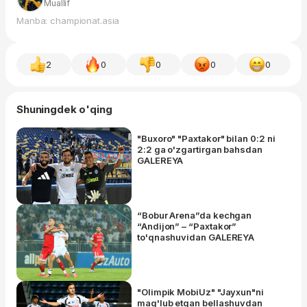
Muallif
Manba: championat.asia
2
0
0
0
0
Shuningdek o'qing
"Buxoro" "Paxtakor" bilan 0:2 ni
2:2 ga o'zgartirgan bahsdan
GALEREYA
“Bobur Arena”da kechgan
“Andijon” – “Paxtakor”
to'qnashuvidan GALEREYA
"Olimpik MobiUz" "Jayxun"ni
mag'lub etgan bellashuvdan