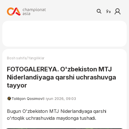
Ўз
/
Bosh sahifa
Yangiliklar
FOTOGALEREYA. O'zbekiston MTJ
Niderlandiyaga qarshi uchrashuvga
tayyor
Tolibjon Qosimov
8 iyun 2026, 09:03
Bugun O'zbekiston MTJ Niderlandiyaga qarshi
o'rtoqlik uchrashuvida maydonga tushadi.