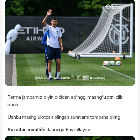
Terma jamoamiz o'yin oldidan so'nggi mashg'ulotni olib
bordi.
Ushbu mashg'ulotdan olingan suratlarni tomosha qiling.
Suratlar muallifi:
Jahongir Fayzullayev