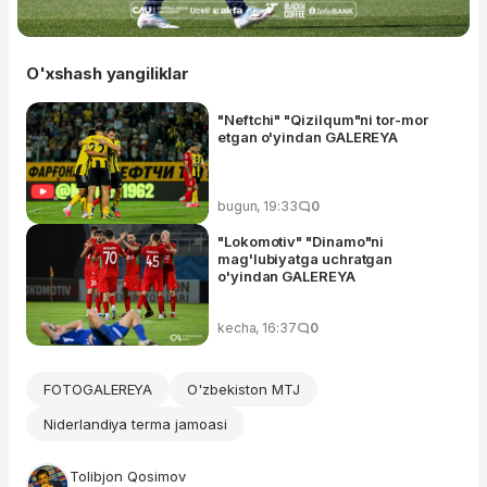
O'xshash yangiliklar
"Neftchi" "Qizilqum"ni tor-mor
etgan o'yindan GALEREYA
bugun, 19:33
0
"Lokomotiv" "Dinamo"ni
mag'lubiyatga uchratgan
o'yindan GALEREYA
kecha, 16:37
0
FOTOGALEREYA
O'zbekiston MTJ
Niderlandiya terma jamoasi
Tolibjon Qosimov