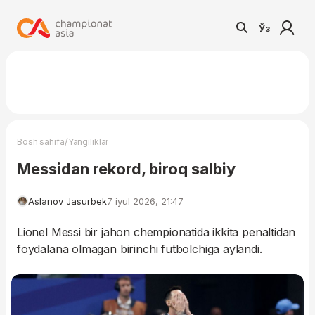
Ўз
/
Bosh sahifa
Yangiliklar
Messidan rekord, biroq salbiy
Aslanov Jasurbek
7 iyul 2026, 21:47
Lionel Messi bir jahon chempionatida ikkita penaltidan
foydalana olmagan birinchi futbolchiga aylandi.