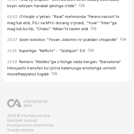
keyin xotirjam harakat qilishga o'tdik"
0
O'rtoqlik o'yinlari. "Real" mehmonda "Ferencvarosh"ni
00:02
mag'lub etdi, PSJ va MYU durang o'ynadi, "Yuve" "Inter"ga
mag'lub bo'ldi, "Chelsi" "Milan"ni taslim etdi
0
Islom Ismoilov: "Yovan Jokichni ro'yxatdan chiqardik"
4
23:47
Superliga. "Neftchi" - "Qizilqum" 5:0
0
23:25
Romero "Atletiko"ga o'tishga vada bergan. "Barselona"
23:24
himoyachi transferi bo'yicha kelishuvga erishishga urinishi
muvaffaqiyatsiz tugadi
0
2026 © Championat.Asia
Maxfiylik siyosati
Foydalanuvchi shartnomasi
Saytda reklama