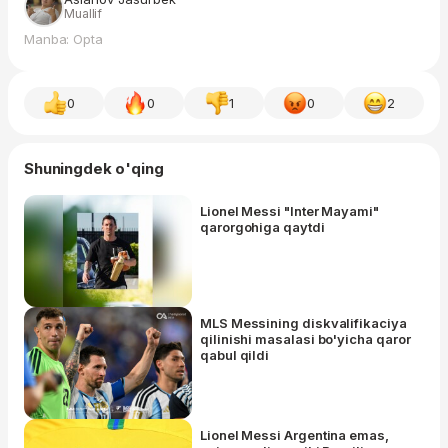
Muallif
Manba: Opta
0
0
1
0
2
Shuningdek o'qing
Lionel Messi "Inter Mayami"
qarorgohiga qaytdi
MLS Messining diskvalifikaciya
qilinishi masalasi bo'yicha qaror
qabul qildi
Lionel Messi Argentina emas,