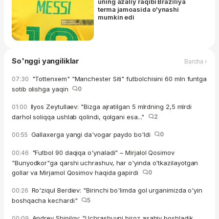
uning azaliy raqibi Braziliya
terma jamoasida o'ynashi
mumkin edi
So'nggi yangiliklar
Barcha ›
"Tottenxem" "Manchester Siti" futbolchisini 60 mln funtga
07:30
sotib olishga yaqin
0
Ilyos Zeytullaev: "Bizga ajratilgan 5 mlrdning 2,5 mlrdi
01:00
darhol soliqqa ushlab qolindi, qolgani esa..."
2
Gallaxerga yangi da'vogar paydo bo'ldi
0
00:55
"Futbol 90 daqiqa o'ynaladi" – Mirjalol Qosimov
00:46
"Bunyodkor"ga qarshi uchrashuv, har o'yinda o'tkazilayotgan
gollar va Mirjamol Qosimov haqida gapirdi
0
Ro'ziqul Berdiev: "Birinchi bo'limda gol urganimizda o'yin
00:26
boshqacha kechardi"
5
Andrey Shipilov: "Uchrashuvni biroz asabiy boshladik,
00:09