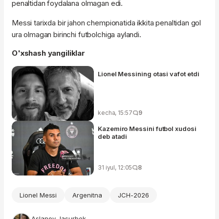
penaltidan foydalana olmagan edi.
Messi tarixda bir jahon chempionatida ikkita penaltidan gol
ura olmagan birinchi futbolchiga aylandi.
O'xshash yangiliklar
Lionel Messining otasi vafot etdi
kecha, 15:57
9
Kazemiro Messini futbol xudosi
deb atadi
31 iyul, 12:05
8
Lionel Messi
Argenitna
JCH-2026
Aslanov Jasurbek