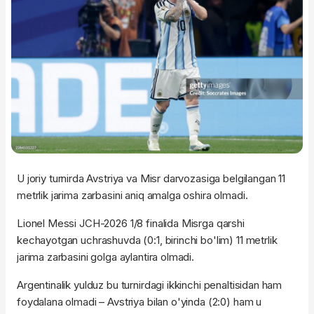
U joriy turnirda Avstriya va Misr darvozasiga belgilangan 11
metrlik jarima zarbasini aniq amalga oshira olmadi.
Lionel Messi JCH-2026 1/8 finalida Misrga qarshi
kechayotgan uchrashuvda (0:1, birinchi bo'lim) 11 metrlik
jarima zarbasini golga aylantira olmadi.
Argentinalik yulduz bu turnirdagi ikkinchi penaltisidan ham
foydalana olmadi – Avstriya bilan o'yinda (2:0) ham u