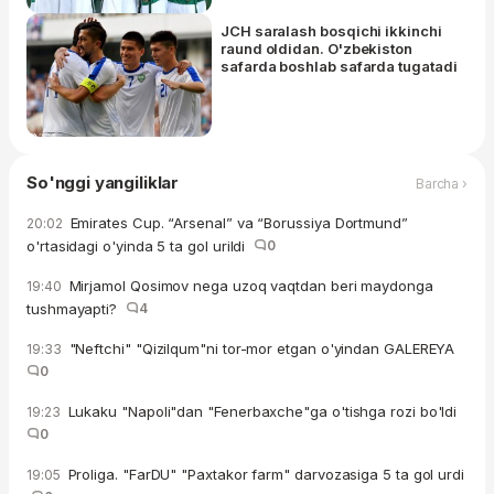
JCH saralash bosqichi ikkinchi
raund oldidan. O'zbekiston
safarda boshlab safarda tugatadi
So'nggi yangiliklar
Barcha ›
Emirates Cup. “Arsenal” va “Borussiya Dortmund”
20:02
o'rtasidagi o'yinda 5 ta gol urildi
0
Mirjamol Qosimov nega uzoq vaqtdan beri maydonga
19:40
tushmayapti?
4
"Neftchi" "Qizilqum"ni tor-mor etgan o'yindan GALEREYA
19:33
0
Lukaku "Napoli"dan "Fenerbaxche"ga o'tishga rozi bo'ldi
19:23
0
Proliga. "FarDU" "Paxtakor farm" darvozasiga 5 ta gol urdi
19:05