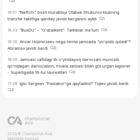
0
"Neftchi" bosh murabbiyi Otabek Shukurov klubning
19:01
transfer taklifiga qanday javob berganini aytdi
1
"BuxDU" - "G'azalkent". Tarkiblar ma'lum
0
18:43
Anvar Hojimirzaev nega terma jamoada "yo'qolib qoladi"?
18:38
Abramov javob berdi
0
Jamoasi safidagi ilk o'yinidayoq darvozani munosib
18:06
qo'riqlagan darvozabon, trivela zarbasi bilan gol urgan legioner
- Superligada 16-tur laureatlari
0
Igor Sergeev "Paxtakor"ga qaytadimi? Tojiev javob berdi
17:48
3
2026 © Championat.Asia
Maxfiylik siyosati