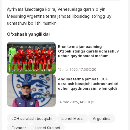
Ayrim ma'lumotlarga ko'ra, Venesuelaga qarshi o'yin
Messining Argentina terma jamoasi libosidagi so'nggi uy
uchrashuvi bo'lishi mumkin.
O'xshash yangiliklar
Eron terma jamoasining
O'zbekistonga qarshi uchrashuv
uchun qaydnomasi ma'lum
15 mar 2025, 17:50
20
Angliya terma jamoasi JCH
saralash bosqichi uchrashuvlari
uchun qaydnomasini e'lon qildi
14 mar 2025, 14:38
5
JCH saralash bosqichi
Lionel Messi
Argentina
Ekvador
Lionel Skaloni