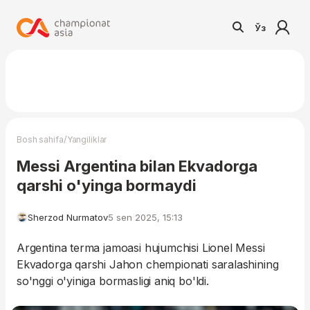
Ўз
/
Bosh sahifa
Yangiliklar
Messi Argentina bilan Ekvadorga
qarshi o'yinga bormaydi
Sherzod Nurmatov
5 sen 2025, 15:13
Argentina terma jamoasi hujumchisi Lionel Messi
Ekvadorga qarshi Jahon chempionati saralashining
so'nggi o'yiniga bormasligi aniq bo'ldi.