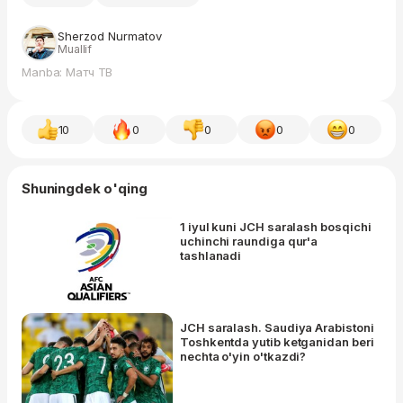
Sherzod Nurmatov
Muallif
Manba: Матч ТВ
10
0
0
0
0
Shuningdek o'qing
1 iyul kuni JCH saralash bosqichi
uchinchi raundiga qur'a
tashlanadi
JCH saralash. Saudiya Arabistoni
Toshkentda yutib ketganidan beri
nechta o'yin o'tkazdi?