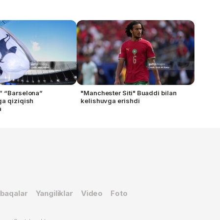
” “Barselona”
"Manchester Siti" Buaddi bilan
a qiziqish
kelishuvga erishdi
a
baqalar
Yangiliklar
Video
Foto