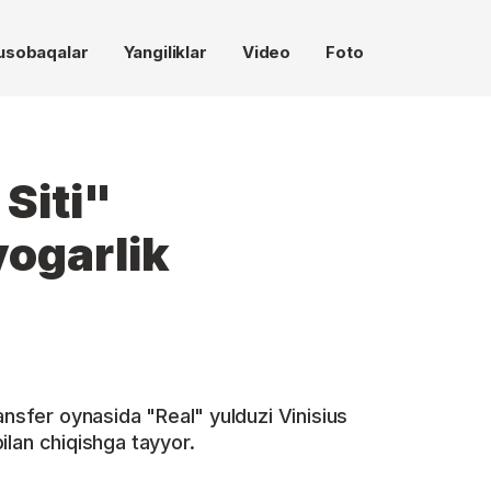
usobaqalar
Yangiliklar
Video
Foto
Siti"
vogarlik
ansfer oynasida "Real" yulduzi Vinisius
 bilan chiqishga tayyor.