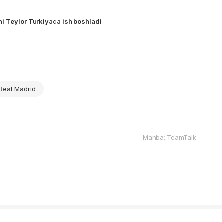
APL sobiq hakami Entoni Teylor Turkiyada ish boshladi
Real Madrid
Manba: TeamTalk