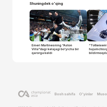
Shuningdek o'qing
Emeri Martinesning “Aston
“Tottenxem
Villa”dagi kelajagi bo'yicha bir
hujumchisig
qarorga keldi
bildirmoqd
Bosh sahifa
O'yinlar
Muso