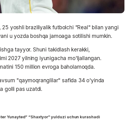
5 yoshli braziliyalik futbolchi "Real" bilan yangi
yani u yozda boshqa jamoaga sotilishi mumkin.
shga tayyor. Shuni takidlash kerakki,
timi 2027 yilning iyunigacha mo'ljallangan.
ymatini 150 million evroga baholamoqda.
mavsum "qaymoqranglilar" safida 34 o'yinda
 golli pas uzatdi.
ter Yunayted” “Shaxtyor” yulduzi uchun kurashadi