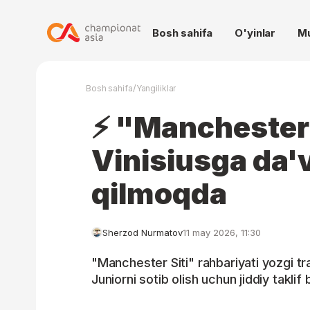
Bosh sahifa
O'yinlar
M
/
Bosh sahifa
Yangiliklar
⚡️ "Manchester 
Vinisiusga da'
qilmoqda
Sherzod Nurmatov
11 may 2026, 11:30
"Manchester Siti" rahbariyati yozgi tr
Juniorni sotib olish uchun jiddiy taklif