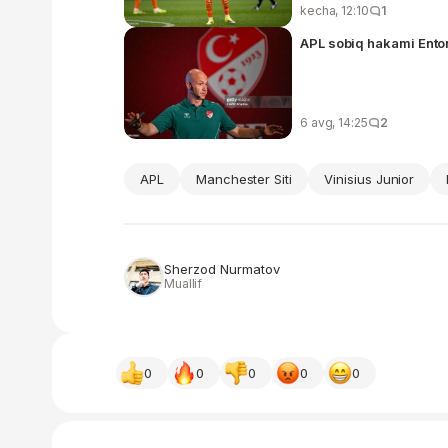
kecha, 12:10
1
6 avg, 14:25
2
APL
Manchester Siti
Vinisius Junior
Sherzod Nurmatov
Muallif
0
0
0
0
0