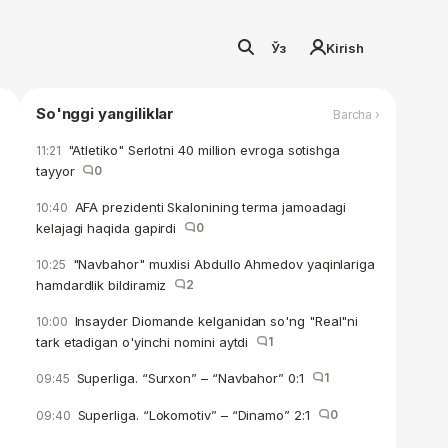
Ўз
Kirish
So'nggi yangiliklar
Barcha ›
"Atletiko" Serlotni 40 million evroga sotishga
11:21
tayyor
0
AFA prezidenti Skalonining terma jamoadagi
10:40
kelajagi haqida gapirdi
0
"Navbahor" muxlisi Abdullo Ahmedov yaqinlariga
10:25
hamdardlik bildiramiz
2
Insayder Diomande kelganidan so'ng "Real"ni
10:00
tark etadigan o'yinchi nomini aytdi
1
Superliga. “Surxon” – “Navbahor” 0:1
1
09:45
Superliga. “Lokomotiv” – “Dinamo” 2:1
0
09:40