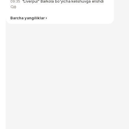
"Liverpul" Barkola bo'yicha kelishuvga erishdi
09:35
0
Barcha yangiliklar ›