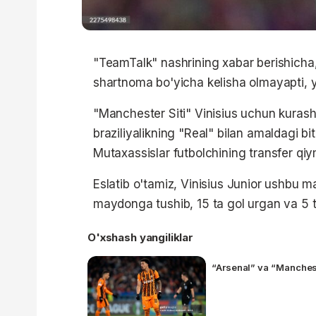
"TeamTalk" nashrining xabar berishicha, 2
shartnoma bo'yicha kelisha olmayapti, 
"Manchester Siti" Vinisius uchun kurashi
braziliyalikning "Real" bilan amaldagi bi
Mutaxassislar futbolchining transfer qi
Eslatib o'tamiz, Vinisius Junior ushbu 
maydonga tushib, 15 ta gol urgan va 5 ta
O'xshash yangiliklar
“Arsenal” va “Manches