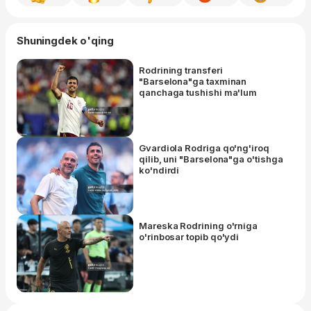
Shuningdek o'qing
Rodrining transferi
"Barselona"ga taxminan
qanchaga tushishi ma'lum
Gvardiola Rodriga qo'ng'iroq
qilib, uni "Barselona"ga o'tishga
ko'ndirdi
Mareska Rodrining o'rniga
o'rinbosar topib qo'ydi