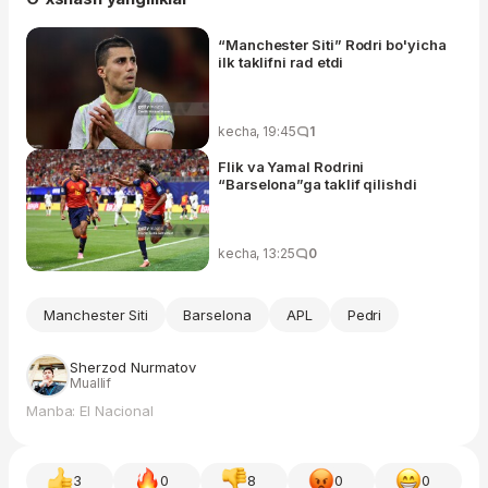
“Manchester Siti” Rodri bo'yicha
ilk taklifni rad etdi
kecha, 19:45
1
Flik va Yamal Rodrini
“Barselona”ga taklif qilishdi
kecha, 13:25
0
Manchester Siti
Barselona
APL
Pedri
Sherzod Nurmatov
Muallif
Manba: El Nacional
3
0
8
0
0