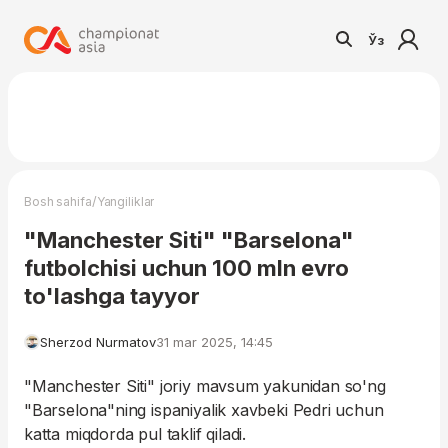
Ўз
/
Bosh sahifa
Yangiliklar
"Manchester Siti" "Barselona"
futbolchisi uchun 100 mln evro
to'lashga tayyor
Sherzod Nurmatov
31 mar 2025, 14:45
"Manchester Siti" joriy mavsum yakunidan so'ng
"Barselona"ning ispaniyalik xavbeki Pedri uchun
katta miqdorda pul taklif qiladi.