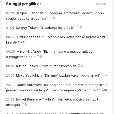
So'nggi yangiliklar
Barcha ›
Sergey Lushchan: "Bizdagi muammolarni sanash uchun
01:23
soatlar vaqt kerak bo'ladi"
0
Sergey Tokov: "G'alabaga loyiq edik"
0
01:08
Timur Kapadze: "Surxon" osonlikcha ochko bermasligini
00:57
bilardik"
1
Anvar G'ofurov: "Bizning ham o'z maydonimizda
00:38
o'ynagimiz keladi"
0
Ruslan Roziev - "Qizilqum" futbolchisi!
0
00:10
Mirko Yyelichich: "Dinamo" bizdan yaxshiroq o'ynadi"
2
23:55
Vadim Abramov: "83-daqiqada "Lokomotiv" futbolchisi o'z
23:29
jarima maydonchasida qo'l bilan o'ynaganini VAR ko'rmadi"
0
Ismael Bennaser "Milan"ni tark etdi, u Osiyo sari yo'l
22:59
olmoqda
0
"Barselona" Mark Kasado uchun kamida 40 million evro
22:29