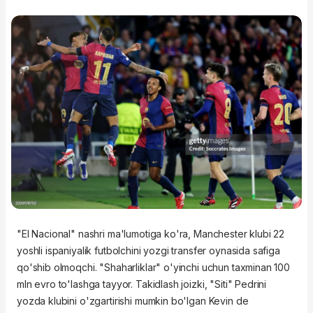
"El Nacional" nashri ma'lumotiga ko'ra, Manchester klubi 22
yoshli ispaniyalik futbolchini yozgi transfer oynasida safiga
qo'shib olmoqchi. "Shaharliklar" o'yinchi uchun taxminan 100
mln evro to'lashga tayyor. Takidlash joizki, "Siti" Pedrini
yozda klubini o'zgartirishi mumkin bo'lgan Kevin de