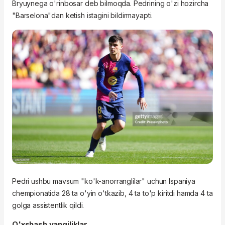
Bryuynega o'rinbosar deb bilmoqda. Pedrining o'zi hozircha
"Barselona"dan ketish istagini bildirmayapti.
Pedri ushbu mavsum "ko'k-anorranglilar" uchun Ispaniya
chempionatida 28 ta o'yin o'tkazib, 4 ta to'p kiritdi hamda 4 ta
golga assistentlik qildi.
O'xshash yangiliklar