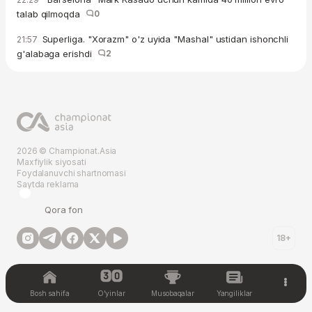
talab qilmoqda
0
Superliga. "Xorazm" o'z uyida "Mashal" ustidan ishonchli
21:57
g'alabaga erishdi
2
2026 © Championat.Asia
Maxfiylik siyosati
Foydalanuvchi shartnomasi
Saytda reklama
Qora fon
18+
Bosh sahifa
O'yinlar
Musobaqalar
Yangiliklar