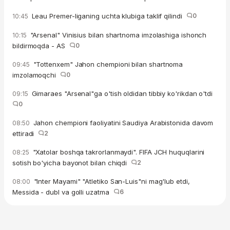
Leau Premer-liganing uchta klubiga taklif qilindi
0
10:45
"Arsenal" Vinisius bilan shartnoma imzolashiga ishonch
10:15
bildirmoqda - AS
0
"Tottenxem" Jahon chempioni bilan shartnoma
09:45
imzolamoqchi
0
Gimaraes "Arsenal"ga o'tish oldidan tibbiy ko'rikdan o'tdi
09:15
0
Jahon chempioni faoliyatini Saudiya Arabistonida davom
08:50
ettiradi
2
"Xatolar boshqa takrorlanmaydi". FIFA JCH huquqlarini
08:25
sotish bo'yicha bayonot bilan chiqdi
2
"Inter Mayami" "Atletiko San-Luis"ni mag'lub etdi,
08:00
Messida - dubl va golli uzatma
6