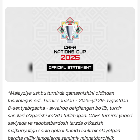
"Malayziya ushbu turnirda qatnashishini oldindan
tasdiqlagan edi. Turnir sanalari - 2025-yil 29-avgustdan
8-sentyabrgacha - avvalroq belgilangan bo'lib, turnir
sanalari o'zgarishi ko'zda tutilmagan. CAFA turnirni yuqori
saviyada va raqobatbardosh tarzda o'tkazish
majburiyatiga sodiq qoladi hamda ishtirok etayotgan
barcha milliy jamoalarga samimiy minnatdorchilik