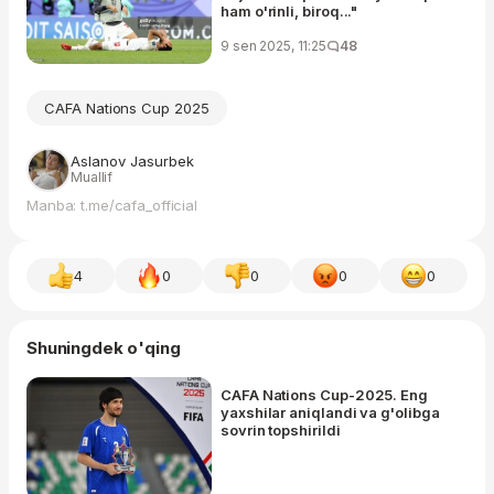
ham o'rinli, biroq..."
9 sen 2025, 11:25
48
CAFA Nations Cup 2025
Aslanov Jasurbek
Muallif
Manba: t.me/cafa_official
4
0
0
0
0
Shuningdek o'qing
CAFA Nations Cup-2025. Eng
yaxshilar aniqlandi va g'olibga
sovrin topshirildi