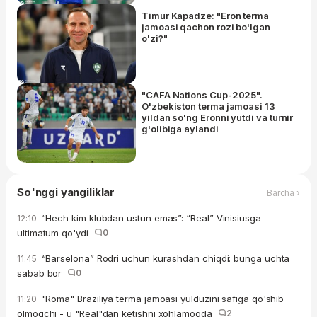
Timur Kapadze: "Eron terma
jamoasi qachon rozi bo'lgan
o'zi?"
"CAFA Nations Cup-2025".
O'zbekiston terma jamoasi 13
yildan so'ng Eronni yutdi va turnir
g'olibiga aylandi
So'nggi yangiliklar
Barcha ›
“Hech kim klubdan ustun emas”: “Real” Vinisiusga
12:10
ultimatum qo'ydi
0
“Barselona” Rodri uchun kurashdan chiqdi: bunga uchta
11:45
sabab bor
0
"Roma" Braziliya terma jamoasi yulduzini safiga qo'shib
11:20
olmoqchi - u "Real"dan ketishni xohlamoqda
2