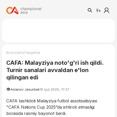
Ўз
/
Bosh sahifa
Yangiliklar
CAFA: Malayziya noto'g'ri ish qildi.
Turnir sanalari avvaldan e'lon
qilingan edi
Aslanov Jasurbek
16 iyul 2025, 17:37
CAFA tashkiloti Malayziya futbol assotsiatsiyasi
"CAFA Nations Cup 2025”da ishtirok etmasligi
borasida rasmiy bayonot berdi.