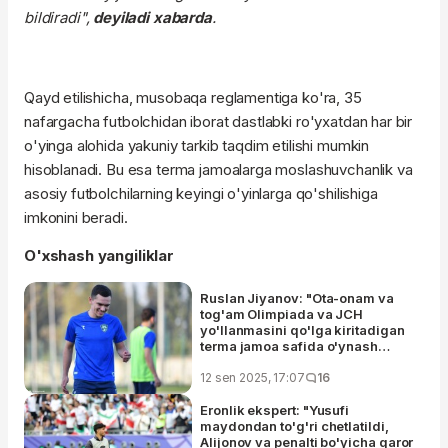
bildiradi",
deyiladi xabarda
.
Qayd etilishicha, musobaqa reglamentiga ko'ra, 35
nafargacha futbolchidan iborat dastlabki ro'yxatdan har bir
o'yinga alohida yakuniy tarkib taqdim etilishi mumkin
hisoblanadi. Bu esa terma jamoalarga moslashuvchanlik va
asosiy futbolchilarning keyingi o'yinlarga qo'shilishiga
imkonini beradi.
O'xshash yangiliklar
Ruslan Jiyanov: "Ota-onam va
tog'am Olimpiada va JCH
yo'llanmasini qo'lga kiritadigan
terma jamoa safida o'ynash
nasib etsin, deb duo qilishardi"
12 sen 2025, 17:07
16
Eronlik ekspert: "Yusufi
maydondan to'g'ri chetlatildi,
Alijonov va penalti bo'yicha qaror