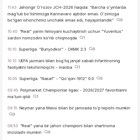
Jahongir O'rozov JCH-2026 haqida: “Barcha o'yinlarda
11:43
mag'lub bo'lishimizga Kannavaro aybdor emas. O'zimizga
bo'lgan ishonchimiz unchalik emas edi, hayajonlandik”
0
"Real" yarim himoyani kuchaytirish uchun "Yuventus"
10:40
sardori nomzodini ko'rib chiqmoqda
1
Superliga. “Bunyodkor” - OKMK 2:3
0
10:10
UEFA jazmani bilan bog'liq janjal sabab Infantinoning
10:10
faoliyatini tekshirmoqchi - manba
1
Superliga. “Nasaf” - “Qo'qon-1912“ 0:0
0
10:05
Polymarket Chempionlar ligasi - 2026/2027 favoritlarini
09:45
ma'lum qildi
1
Neymar yana Messi bilan bir jamoada to'p tepishi mumkin
09:15
0
"Real" yana bir jahon chempioni bilan shartnoma
08:50
imzolashi mumkin
0