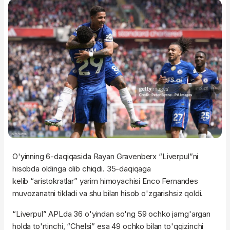
O'yinning 6-daqiqasida Rayan Gravenberx “Liverpul”ni
hisobda oldinga olib chiqdi. 35-daqiqaga
kelib “aristokratlar” yarim himoyachisi Enco Fernandes
muvozanatni tikladi va shu bilan hisob o'zgarishsiz qoldi.
“Liverpul” APLda 36 o'yindan so'ng 59 ochko jamg'argan
holda to'rtinchi, “Chelsi” esa 49 ochko bilan to'qqizinchi