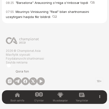
"Barselona" Arauxoning o'rniga o'rinbosar topdi
5
08:25
Mourinyo Vinisiusning "Real" bilan shartnomasini
07:55
uzaytirgani haqida fikr bildirdi
2
2026 © Championat.Asia
Maxfiylik siyosati
Foydalanuvchi shartnomasi
Saytda reklama
Qora fon
18+
Bosh sahifa
O'yinlar
Musobaqalar
Yangiliklar