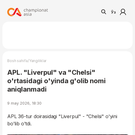
Ўз
/
Bosh sahifa
Yangiliklar
APL. "Liverpul" va "Chelsi"
o'rtasidagi o'yinda g'olib nomi
aniqlanmadi
9 may 2026, 18:30
APL 36-tur doirasidagi "Liverpul" - "Chelsi" o'yini
bo'lib o'tdi.