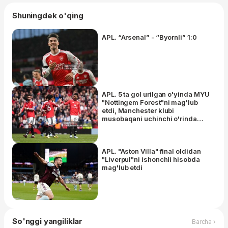
Shuningdek o'qing
APL. “Arsenal” - “Byornli” 1:0
APL. 5 ta gol urilgan o'yinda MYU
"Nottingem Forest"ni mag'lub
etdi, Manchester klubi
musobaqani uchinchi o'rinda
yakunlashi aniq bo'ldi
APL. "Aston Villa" final oldidan
"Liverpul"ni ishonchli hisobda
mag'lub etdi
So'nggi yangiliklar
Barcha ›