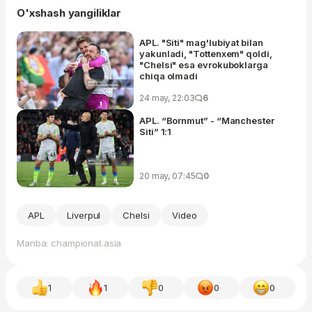
O'xshash yangiliklar
APL. "Siti" mag'lubiyat bilan
yakunladi, "Tottenxem" qoldi,
"Chelsi" esa evrokuboklarga
chiqa olmadi
24 may, 22:03
6
APL. “Bornmut” - “Manchester
Siti” 1:1
20 may, 07:45
0
APL
Liverpul
Chelsi
Video
Manba: championat.asia
1
1
0
0
0