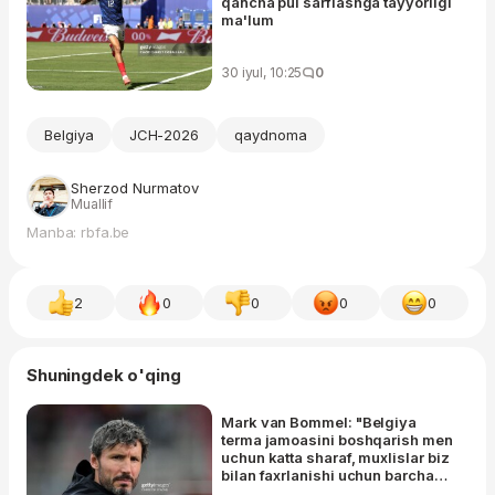
qancha pul sarflashga tayyorligi
ma'lum
30 iyul, 10:25
0
Belgiya
JCH-2026
qaydnoma
Sherzod Nurmatov
Muallif
Manba: rbfa.be
2
0
0
0
0
Shuningdek o'qing
Mark van Bommel: "Belgiya
terma jamoasini boshqarish men
uchun katta sharaf, muxlislar biz
bilan faxrlanishi uchun barcha
ishni qilamiz"