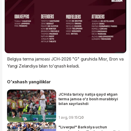
Belgiya terma jamoasi JCH-2026 "G" guruhida Misr, Eron va
Yangi Zelandiya bilan to'qnash keladi.
O'xshash yangiliklar
JCHda tarixiy natija qayd etgan
terma jamoa o'z bosh murabbiyi
bilan xayrlashdi
1 avg, 09:15
0
"Liverpul" Barkolya uchun