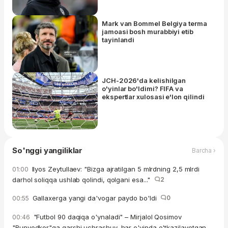
Mark van Bommel Belgiya terma
jamoasi bosh murabbiyi etib
tayinlandi
JCH-2026'da kelishilgan
o'yinlar bo'ldimi? FIFA va
ekspertlar xulosasi e'lon qilindi
So'nggi yangiliklar
Barcha ›
Ilyos Zeytullaev: "Bizga ajratilgan 5 mlrdning 2,5 mlrdi
01:00
darhol soliqqa ushlab qolindi, qolgani esa..."
2
Gallaxerga yangi da'vogar paydo bo'ldi
0
00:55
"Futbol 90 daqiqa o'ynaladi" – Mirjalol Qosimov
00:46
"Bunyodkor"ga qarshi uchrashuv, har o'yinda o'tkazilayotgan