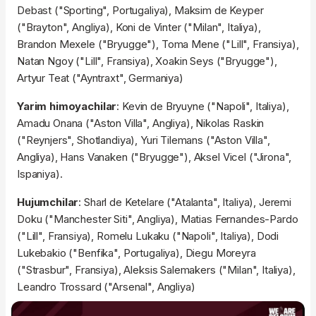
Debast ("Sporting", Portugaliya), Maksim de Keyper
("Brayton", Angliya), Koni de Vinter ("Milan", Italiya),
Brandon Mexele ("Bryugge"), Toma Mene ("Lill", Fransiya),
Natan Ngoy ("Lill", Fransiya), Xoakin Seys ("Bryugge"),
Artyur Teat ("Ayntraxt", Germaniya)
Yarim himoyachilar
: Kevin de Bryuyne ("Napoli", Italiya),
Amadu Onana ("Aston Villa", Angliya), Nikolas Raskin
("Reynjers", Shotlandiya), Yuri Tilemans ("Aston Villa",
Angliya), Hans Vanaken ("Bryugge"), Aksel Vicel ("Jirona",
Ispaniya).
Hujumchilar
: Sharl de Ketelare ("Atalanta", Italiya), Jeremi
Doku ("Manchester Siti", Angliya), Matias Fernandes-Pardo
("Lill", Fransiya), Romelu Lukaku ("Napoli", Italiya), Dodi
Lukebakio ("Benfika", Portugaliya), Diegu Moreyra
("Strasbur", Fransiya), Aleksis Salemakers ("Milan", Italiya),
Leandro Trossard ("Arsenal", Angliya)