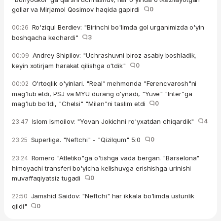
gollar va Mirjamol Qosimov haqida gapirdi
0
Ro'ziqul Berdiev: "Birinchi bo'limda gol urganimizda o'yin
00:26
boshqacha kechardi"
3
Andrey Shipilov: "Uchrashuvni biroz asabiy boshladik,
00:09
keyin xotirjam harakat qilishga o'tdik"
0
O'rtoqlik o'yinlari. "Real" mehmonda "Ferencvarosh"ni
00:02
mag'lub etdi, PSJ va MYU durang o'ynadi, "Yuve" "Inter"ga
mag'lub bo'ldi, "Chelsi" "Milan"ni taslim etdi
0
Islom Ismoilov: "Yovan Jokichni ro'yxatdan chiqardik"
4
23:47
Superliga. "Neftchi" - "Qizilqum" 5:0
0
23:25
Romero "Atletiko"ga o'tishga vada bergan. "Barselona"
23:24
himoyachi transferi bo'yicha kelishuvga erishishga urinishi
muvaffaqiyatsiz tugadi
0
Jamshid Saidov: "Neftchi" har ikkala bo'limda ustunlik
22:50
qildi"
0