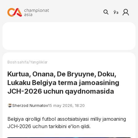
Ўз
/
Bosh sahifa
Yangiliklar
Kurtua, Onana, De Bryuyne, Doku,
Lukaku Belgiya terma jamoasining
JCH-2026 uchun qaydnomasida
Sherzod Nurmatov
15 may 2026, 18:20
Belgiya qirolligi futbol assotsiatsiyasi milliy jamoaning
JCH-2026 uchun tarkibini e'lon qildi.