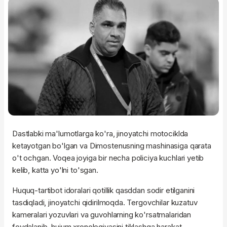
Dastlabki ma'lumotlarga ko'ra, jinoyatchi motociklda
ketayotgan bo'lgan va Dimostenusning mashinasiga qarata
o't ochgan. Voqea joyiga bir necha policiya kuchlari yetib
kelib, katta yo'lni to'sgan.
Huquq-tartibot idoralari qotillik qasddan sodir etilganini
tasdiqladi, jinoyatchi qidirilmoqda. Tergovchilar kuzatuv
kameralari yozuvlari va guvohlarning ko'rsatmalaridan
foydalanib, hujum xronologiyasini tiklashga harakat