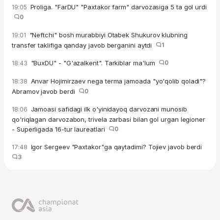
Proliga. "FarDU" "Paxtakor farm" darvozasiga 5 ta gol urdi
19:05
0
"Neftchi" bosh murabbiyi Otabek Shukurov klubning
19:01
transfer taklifiga qanday javob berganini aytdi
1
"BuxDU" - "G'azalkent". Tarkiblar ma'lum
0
18:43
Anvar Hojimirzaev nega terma jamoada "yo'qolib qoladi"?
18:38
Abramov javob berdi
0
Jamoasi safidagi ilk o'yinidayoq darvozani munosib
18:06
qo'riqlagan darvozabon, trivela zarbasi bilan gol urgan legioner
- Superligada 16-tur laureatlari
0
Igor Sergeev "Paxtakor"ga qaytadimi? Tojiev javob berdi
17:48
3