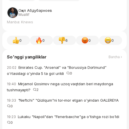
Оқил Абдубарноев
Muallif
Manba: Knews
0
0
6
0
0
So'nggi yangiliklar
Barcha ›
Emirates Cup. “Arsenal” va “Borussiya Dortmund”
20:02
o'rtasidagi o'yinda 5 ta gol urildi
0
Mirjamol Qosimov nega uzoq vaqtdan beri maydonga
19:40
tushmayapti?
2
"Neftchi" "Qizilqum"ni tor-mor etgan o'yindan GALEREYA
19:33
0
Lukaku "Napoli"dan "Fenerbaxche"ga o'tishga rozi bo'ldi
19:23
0