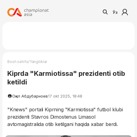
Ўз
/
Bosh sahifa
Yangiliklar
Kiprda "Karmiotissa" prezidenti otib
ketildi
Оқил Абдубарноев
17 okt 2025, 18:48
"Knews" portali Kiprning "Karmiotissa" futbol klubi
prezidenti Stavros Dimostenus Limasol
avtomagistralida otib ketilgani haqida xabar berdi.