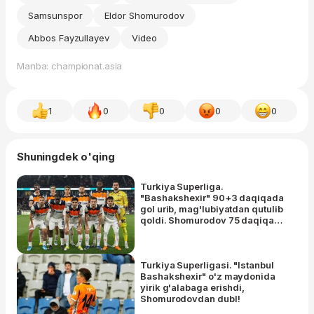
Samsunspor
Eldor Shomurodov
Abbos Fayzullayev
Video
Manba: championat.asia
1
0
0
0
0
Shuningdek o'qing
Turkiya Superliga.
"Bashakshexir" 90+3 daqiqada
gol urib, mag'lubiyatdan qutulib
qoldi. Shomurodov 75 daqiqa
o'ynadi, Fayzullayev esa
zaxiradan tushib, sariq kartochka
oldi
Turkiya Superligasi. "Istanbul
Bashakshexir" o'z maydonida
yirik g'alabaga erishdi,
Shomurodovdan dubl!