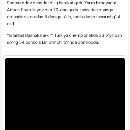
Shomurodov bahsda to'liq harakat qildi. Yarim himoyachi
Abbos Fayzullayev esa 70-daqiqada zaxiradan o'yinga
qo'shildi va oradan 8 daqiqa o'tib, raqib darvozasini ishg'ol
qildi.
“Istanbul Bashakshexir” Turkiya chempionatida 33 o'yindan
so'ng 54 ochko bilan oltinchi o'rinda bormoqda.