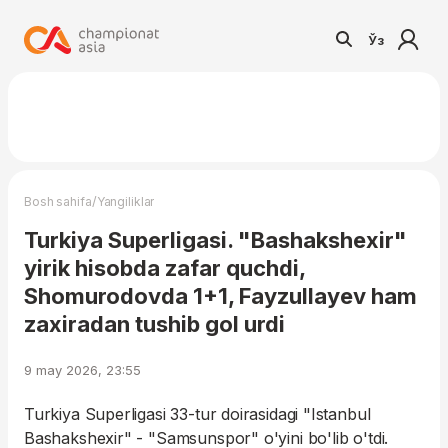
Ўз
/
Bosh sahifa
Yangiliklar
Turkiya Superligasi. "Bashakshexir"
yirik hisobda zafar quchdi,
Shomurodovda 1+1, Fayzullayev ham
zaxiradan tushib gol urdi
9 may 2026, 23:55
Turkiya Superligasi 33-tur doirasidagi "Istanbul
Bashakshexir" - "Samsunspor" o'yini bo'lib o'tdi.