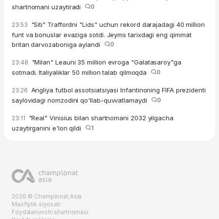
shartnomani uzaytiradi
0
"Siti" Traffordni "Lids" uchun rekord darajadagi 40 million
23:53
funt va bonuslar evaziga sotdi. Jeyms tarixdagi eng qimmat
britan darvozaboniga aylandi
0
"Milan" Leauni 35 million evroga "Galatasaroy"ga
23:48
sotmadi. Italiyaliklar 50 million talab qilmoqda
0
Angliya futbol assotsiatsiyasi Infantinoning FIFA prezidenti
23:26
saylovidagi nomzodini qo'llab-quvvatlamaydi
0
"Real" Vinisius bilan shartnomani 2032 yilgacha
23:11
uzaytirganini e'lon qildi
1
2026 © Championat.Asia
Maxfiylik siyosati
Foydalanuvchi shartnomasi