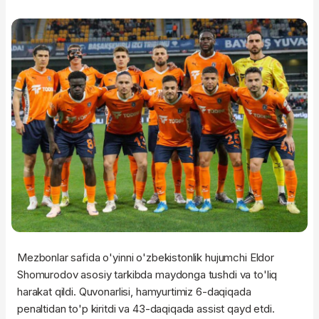
Mezbonlar safida o'yinni o'zbekistonlik hujumchi Eldor
Shomurodov asosiy tarkibda maydonga tushdi va to'liq
harakat qildi. Quvonarlisi, hamyurtimiz 6-daqiqada
penaltidan to'p kiritdi va 43-daqiqada assist qayd etdi.