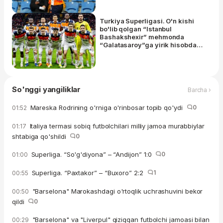
Turkiya Superligasi. O'n kishi
bo'lib qolgan “Istanbul
Bashakshexir” mehmonda
“Galatasaroy”ga yirik hisobda
mag'lub bo'ldi, Shomurodov 70
daqiqa o'ynadi
So'nggi yangiliklar
Barcha ›
Mareska Rodrining o'rniga o'rinbosar topib qo'ydi
0
01:52
Italiya termasi sobiq futbolchilari milliy jamoa murabbiylar
01:17
shtabiga qo'shildi
0
Superliga. “So'g'diyona” – “Andijon” 1:0
0
01:00
Superliga. “Paxtakor” – “Buxoro” 2:2
1
00:55
"Barselona" Marokashdagi o'rtoqlik uchrashuvini bekor
00:50
qildi
0
"Barselona" va "Liverpul" qiziqqan futbolchi jamoasi bilan
00:29