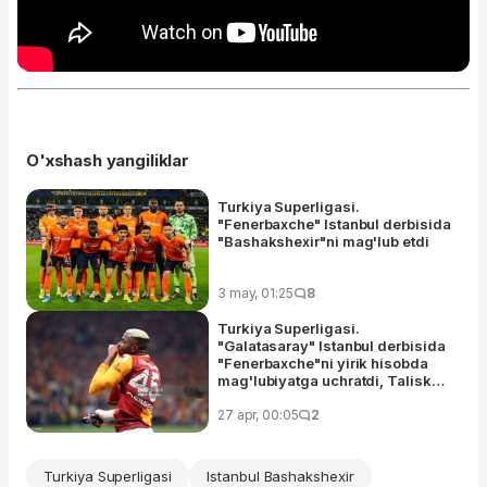
O'xshash yangiliklar
Turkiya Superligasi.
"Fenerbaxche" Istanbul derbisida
"Bashakshexir"ni mag'lub etdi
3 may, 01:25
8
Turkiya Superligasi.
"Galatasaray" Istanbul derbisida
"Fenerbaxche"ni yirik hisobda
mag'lubiyatga uchratdi, Taliska
penaltidan foydalana olmadi va
Ederson o'yindan chetlatildi
27 apr, 00:05
2
Turkiya Superligasi
Istanbul Bashakshexir