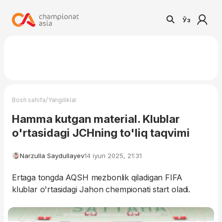
Ўз
/
Bosh sahifa
Yangiliklar
Hamma kutgan material. Klublar
o'rtasidagi JCHning to'liq taqvimi
Narzulla Saydullayev
14 iyun 2025, 21:31
Ertaga tongda AQSH mezbonlik qiladigan FIFA
klublar o'rtasidagi Jahon chempionati start oladi.