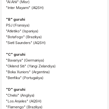
"Al Ahli" (Misr)
"Inter Mayami" (AQSH)
"B" guruhi
PSJ (Fransiya)
"Atletiko" (Ispaniya)
"Botafogo" (Braziliya)
"Sietl Saunders" (AQSH)
"C" guruhi
"Bavariya" (Germaniya)
"Oklend Siti" (Yangi Zelandiya)
"Boka Xuniors" (Argentina)
"Benfika" (Portugaliya)
"D" guruhi
"Chelsi" (Angliya)
"Los Anjeles" (AQSH)
"Flamengo" (Braziliya)