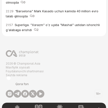
olmoqda
0
"Barselona" Mark Kasado uchun kamida 40 million evro
22:29
talab qilmoqda
0
Superliga. "Xorazm" o'z uyida "Mashal" ustidan ishonchli
21:57
g'alabaga erishdi
2
2026 © Championat.Asia
Maxfiylik siyosati
Foydalanuvchi shartnomasi
Saytda reklama
Qora fon
18+