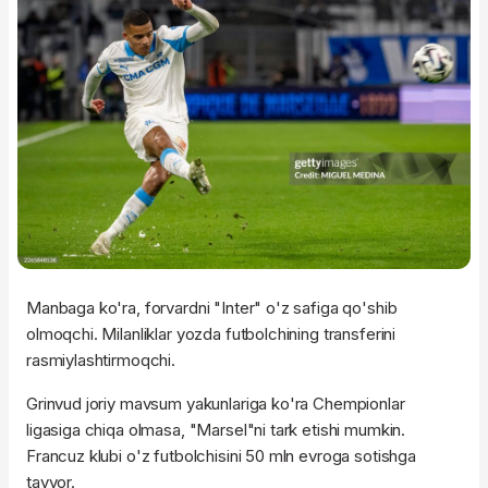
Manbaga ko'ra, forvardni "Inter" o'z safiga qo'shib
olmoqchi. Milanliklar yozda futbolchining transferini
rasmiylashtirmoqchi.
Grinvud joriy mavsum yakunlariga ko'ra Chempionlar
ligasiga chiqa olmasa, "Marsel"ni tark etishi mumkin.
Francuz klubi o'z futbolchisini 50 mln evroga sotishga
tayyor.