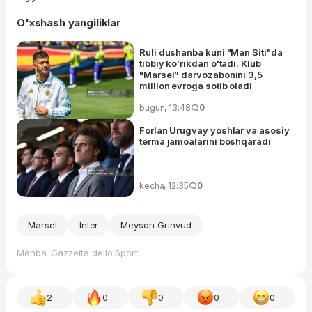
O'xshash yangiliklar
Ruli dushanba kuni "Man Siti"da
tibbiy ko'rikdan o'tadi. Klub
"Marsel” darvozabonini 3,5
million evroga sotib oladi
bugun, 13:48
0
Forlan Urugvay yoshlar va asosiy
terma jamoalarini boshqaradi
kecha, 12:35
0
Marsel
Inter
Meyson Grinvud
Manba: Gazzetta dello Sport
2
0
0
0
0