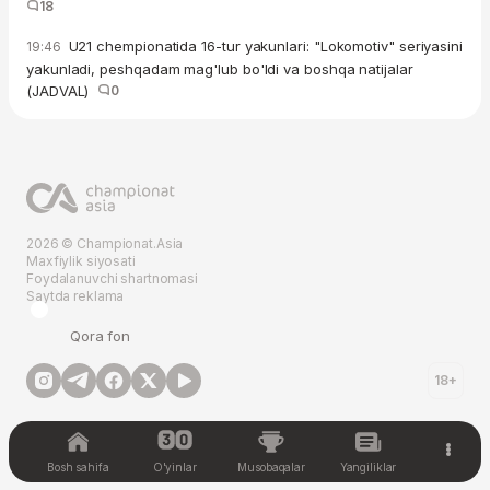
18
U21 chempionatida 16-tur yakunlari: "Lokomotiv" seriyasini
19:46
yakunladi, peshqadam mag'lub bo'ldi va boshqa natijalar
(JADVAL)
0
2026 © Championat.Asia
Maxfiylik siyosati
Foydalanuvchi shartnomasi
Saytda reklama
Qora fon
18+
Bosh sahifa
O'yinlar
Musobaqalar
Yangiliklar