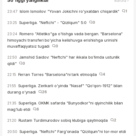
So'nggi yangiliklar
Barcha ›
Islom Ismoilov: "Yovan Jokichni ro'yxatdan chiqardik"
1
23:47
Superliga. "Neftchi" - "Qizilqum" 5:0
0
23:25
Romero "Atletiko"ga o'tishga vada bergan. "Barselona"
23:24
himoyachi transferi bo'yicha kelishuvga erishishga urinishi
muvaffaqiyatsiz tugadi
0
Jamshid Saidov: "Neftchi" har ikkala bo'limda ustunlik
22:50
qildi"
0
Ferran Torres "Barselona"ni tark etmoqda
4
22:15
Superliga. Zerikarli o'yinda "Nasaf" "Qo'qon-1912" bilan
21:55
durang o'ynadi
26
Superliga. OKMK safarda "Bunyodkor"ni qiyinchilik bilan
21:35
mag'lub etdi
6
Rustam Turdimurodov sobiq klubiga qaytmoqda
2
21:20
Superliga. "Neftchi" Farg'onada "Qizilqum"ni tor-mor etdi
20:50