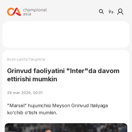
Ўз
/
Bosh sahifa
Yangiliklar
Grinvud faoliyatini "Inter"da davom
ettirishi mumkin
29 mar 2026, 00:01
"Marsel” hujumchisi Meyson Grinvud Italiyaga
ko'chib o'tishi mumkin.