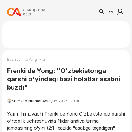
Ўз
/
Bosh sahifa
Yangiliklar
Frenki de Yong: "O'zbekistonga
qarshi o'yindagi bazi holatlar asabni
buzdi"
Sherzod Nurmatov
9 iyun 2026, 20:00
Yarim himoyachi Frenki de Yong O'zbekistonga qarshi
o'rtoqlik uchrashuvida Niderlandiya terma
jamoasining o'yini (2:1) bazida "asabga tegadigan"