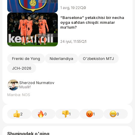
1 avg, 19:22
0
“Barselona” yetakchisi bir necha
oyga safdan chiqdi: nimalar
ma'lum?
24 iyul, 11:55
1
Frenki de Yong
Niderlandiya
O'zbekiston MTJ
JCH-2026
Sherzod Nurmatov
Muallif
Manba: NOS
2
0
1
1
0
Shuningdek o'qing