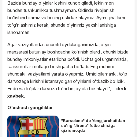
Bazida bunday o'yinlar kishini xunob qiladi, lekin men
bundan tushkunlikka tushmayman. Oldinda rivojlanish
bo'lishini bilamiz va buning ustida ishlaymiz. Ayrim jihatlarni
to'g'rilashimiz kerak, shunda o'yinimiz yaxshilanishiga
ishonaman.
Agar vaziyatlardan unumli foydalanganimizda, o'yin
manzarasi butunlay boshqacha ko'rinish olardi, chunki bizda
bunday imkoniyatlar etarlicha bo'ldi. Uchta gol urganimizda,
taassurotlar mutlaqo boshqacha bo'ladi. Eng muhimi
shundaki, vaziyatlarni yarata olyapmiz. Umid qilamanki, to'p
darvozaga kirishni istamaydigan o'yinlarni o'tkazib bo'ldik.
Endi esa to'plar darvoza to'ridan joy ola boshlaydi",
– dedi
xavbek.
O'xshash yangiliklar
"Barselona" de Yong jarohatidan
so'ng "Jirona" futbolchisiga
qiziqmoqda