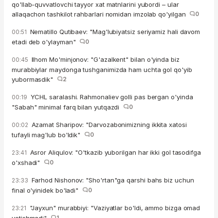
qo'llab-quvvatlovchi tayyor xat matnlarini yubordi – ular
allaqachon tashkilot rahbarlari nomidan imzolab qo'yilgan
0
Nematillo Qutibaev: "Mag'lubiyatsiz seriyamiz hali davom
00:51
etadi deb o'ylayman"
0
Ilhom Mo'minjonov: "G'azalkent" bilan o'yinda biz
00:45
murabbiylar maydonga tushganimizda ham uchta gol qo'yib
yubormasdik"
2
YCHL saralashi. Rahmonaliev golli pas bergan o'yinda
00:19
"Sabah" minimal farq bilan yutqazdi
0
Azamat Sharipov: "Darvozabonimizning ikkita xatosi
00:02
tufayli mag'lub bo'ldik"
0
Asror Aliqulov: "O'tkazib yuborilgan har ikki gol tasodifga
23:41
o'xshadi"
0
Farhod Nishonov: "Sho'rtan"ga qarshi bahs biz uchun
23:33
final o'yinidek bo'ladi"
0
"Jayxun" murabbiyi: "Vaziyatlar bo'ldi, ammo bizga omad
23:21
1