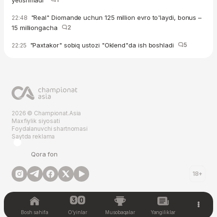
yetishmadi"
"Real" Diomande uchun 125 million evro to'laydi, bonus –
22:48
15 milliongacha
2
"Paxtakor" sobiq ustozi "Oklend"da ish boshladi
5
22:25
2026 © Championat.Asia
Maxfiylik siyosati
Foydalanuvchi shartnomasi
Saytda reklama
Qora fon
18+
Bosh sahifa
O'yinlar
Musobaqalar
Yangiliklar