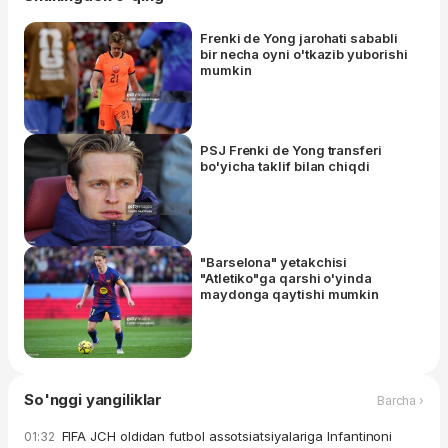
Frenki de Yong jarohati sababli
bir necha oyni o'tkazib yuborishi
mumkin
PSJ Frenki de Yong transferi
bo'yicha taklif bilan chiqdi
"Barselona" yetakchisi
"Atletiko"ga qarshi o'yinda
maydonga qaytishi mumkin
So'nggi yangiliklar
Barcha ›
FIFA JCH oldidan futbol assotsiatsiyalariga Infantinoni
01:32