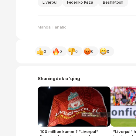
Liverpul
Federiko Keza
Beshiktosh
Manba: Fanatik
0
0
0
0
0
Shuningdek o'qing
100 million kammi? “Liverpul”
“Liverpul”