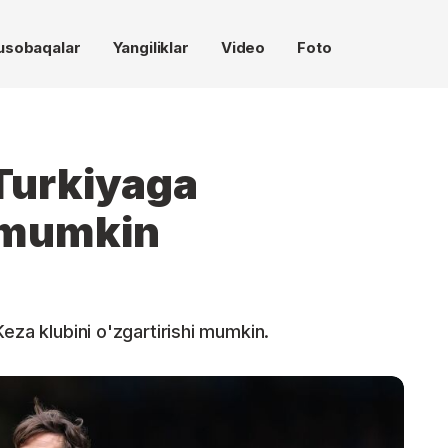
usobaqalar
Yangiliklar
Video
Foto
Turkiyaga
i mumkin
eza klubini o'zgartirishi mumkin.