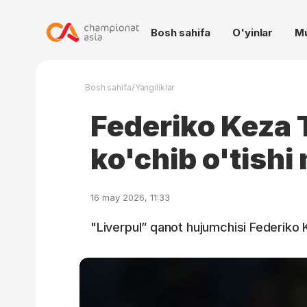
Bosh sahifa
O'yinlar
M
/
Bosh sahifa
Yangiliklar
Federiko Keza 
ko'chib o'tish
16 may 2026, 11:33
"Liverpul” qanot hujumchisi Federiko K