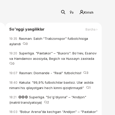
Ўз
Kirish
So'nggi yangiliklar
Barcha ›
Rasman: Saloh “Trabzonspor” futbolchisiga
19:35
aylandi
0
Superliga. "Paxtakor" – "Buxoro": Bo'riev, Esanov
19:20
va Hamdamov asosiyda, Begich va Hussayn zaxirada
0
Rasman: Diomande - “Real” futbolchisi!
3
19:07
Kakuta: “99,9% futbolchilar baxtsiz. Ular aslida
18:40
nimani his qilayotgani hech kimni qiziqtirmaydi”
1
🔴🔴🔴 Superliga. "So'g'diyona" – "Andijon"
18:21
(matnli translyatsiya)
2
“Bobur Arena”da kechgan “Andijon” – “Paxtakor”
18:03