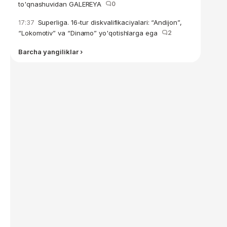
to'qnashuvidan GALEREYA
0
Superliga. 16-tur diskvalifikaciyalari: “Andijon”,
17:37
“Lokomotiv” va “Dinamo” yo'qotishlarga ega
2
Barcha yangiliklar ›