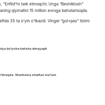
b, "Enfild"ni tark etmoqchi. Unga "Beshiktosh"
zaning qiymatini 15 million evroga baholamoqda.
fida 35 ta o'yin o'tkazdi. Vinger “gol+pas” tizimi
olya bo'yicha kelisha olmayapti
o'tmoqda. Shartnoma shartlari ma'lum