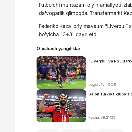
Futbolchi muntazam o'yin amaliyoti izla
da'vogarlik qilmoqda. Transfermarkt Ke
Federiko Keza joriy mavsum "Liverpul” sa
bo'yicha "3+3" qayd etdi.
O'xshash yangiliklar
“Liverpul” va PSJ Bark
bugun, 16:40
0
Saloh Turkiya klubiga 
kecha, 08:21
1