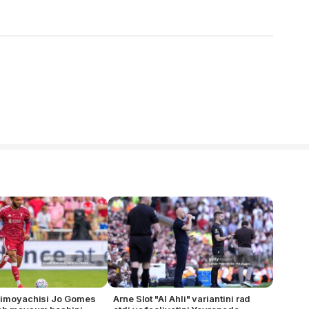
 himoyachisi Jo Gomes
Arne Slot "Al Ahli" variantini rad