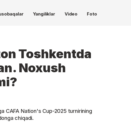
usobaqalar
Yangiliklar
Video
Foto
ton Toshkentda
an. Noxush
mi?
ga CAFA Nation's Cup-2025 turnirining
donga chiqadi.