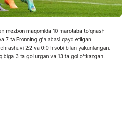
bilan mezbon maqomida 10 marotaba to'qnash
a 7 ta Eronning g'alabasi qayd etilgan.
chrashuvi 2:2 va 0:0 hisobi bilan yakunlangan.
qibiga 3 ta gol urgan va 13 ta gol o'tkazgan.