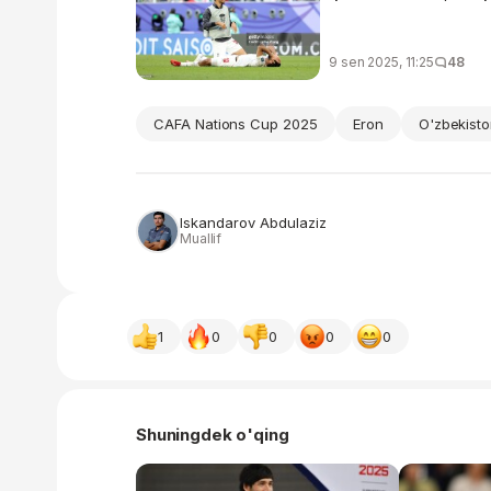
9 sen 2025, 11:25
48
CAFA Nations Cup 2025
Eron
O'zbekist
Iskandarov Abdulaziz
Muallif
1
0
0
0
0
Shuningdek o'qing