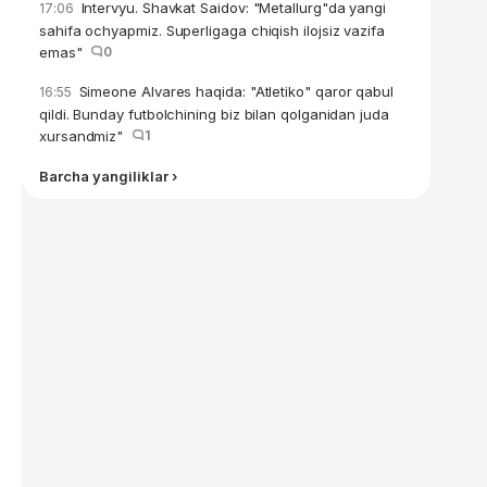
Intervyu. Shavkat Saidov: "Metallurg"da yangi
17:06
sahifa ochyapmiz. Superligaga chiqish ilojsiz vazifa
emas"
0
Simeone Alvares haqida: "Atletiko" qaror qabul
16:55
qildi. Bunday futbolchining biz bilan qolganidan juda
xursandmiz"
1
Barcha yangiliklar ›