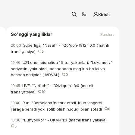
Ўз
Kirish
So'nggi yangiliklar
Barcha ›
Superliga. "Nasaf" - "Qo'qon-1912" 0:0 (matnli
20:00
translyatsiya)
5
U21 chempionatida 16-tur yakunlari: "Lokomotiv"
19:46
seriyasini yakunladi, peshqadam mag'lub bo'ldi va
boshqa natijalar (JADVAL)
0
LIVE. "Neftchi" - "Qizilqum" 3:0 (matnli
19:45
translyatsiya)
10
Runi "Barselona"ni tark etadi. Klub vingerni
19:40
ijaraga beradi yoki sotib olish huquqi bilan sotadi
0
"Bunyodkor" - OKMK 1:3 (matnli translyatsiya)
18:38
5