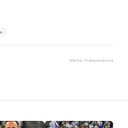
on
Manba: Championat.asia