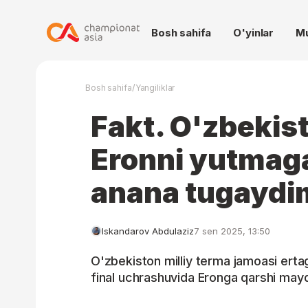
Bosh sahifa
O'yinlar
M
/
Bosh sahifa
Yangiliklar
Fakt. O'zbekis
Eronni yutmag
anana tugaydi
Iskandarov Abdulaziz
7 sen 2025, 13:50
O'zbekiston milliy terma jamoasi erta
final uchrashuvida Eronga qarshi may