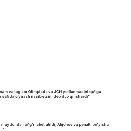
onam va tog'am Olimpiada va JCH yo'llanmasini qo'lga
 safida o'ynash nasib etsin, deb duo qilishardi"
i maydondan to'g'ri chetlatildi, Alijonov va penalti bo'yicha
.."